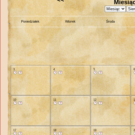
Miesiąc
Poniedziałek
Wtorek
Środa
3
4
5
10
11
12
17
18
19