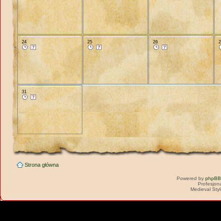
24
25
26
31
Strona główna
Powered by
phpBB
Profesjon
Medieval Sty