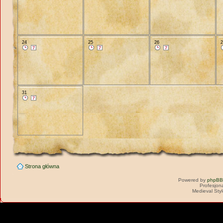
24
25
26
31
Strona główna
Powered by
phpBB
Profesjon
Medieval Sty