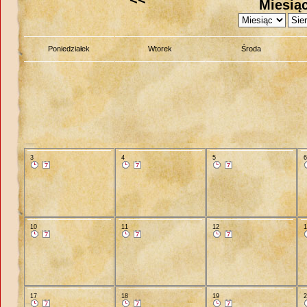
Miesiąc
Poniedziałek
Wtorek
Środa
3
4
5
10
11
12
17
18
19