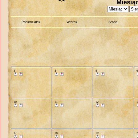
Miesiąc
Poniedziałek
Wtorek
Środa
3
4
5
10
11
12
17
18
19