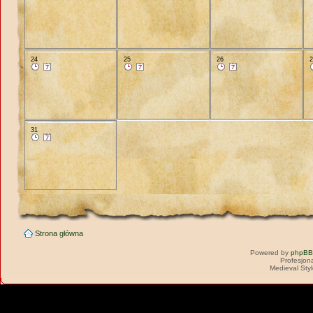
24
25
26
31
Strona główna
Powered by
phpBB
Profesjon
Medieval Sty