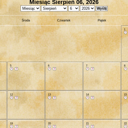
Miesiąc Sierpień 06, 2026
Środa
Czwartek
Piątek
1
5
6
7
8
12
13
14
15
19
20
21
22