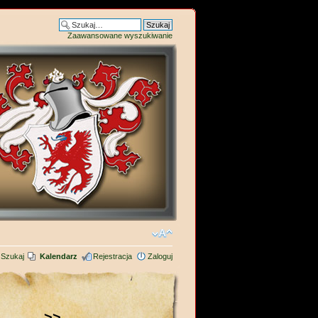
Zaawansowane wyszukiwanie
Szukaj
Kalendarz
Rejestracja
Zaloguj
>>