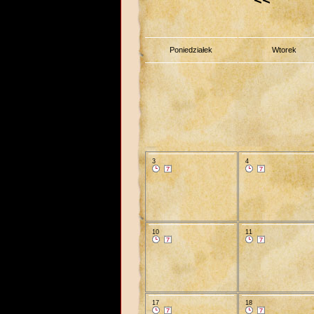
Poniedziałek
Wtorek
3
4
10
11
17
18