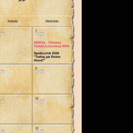
Sobota
Niedziela
2
KKR'ka - Otwarty
Turniej Łuczniczy KKR
Społecznik 2026
"Trafiaj jak Robin
Hood!"
9
16
23