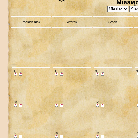
Miesiąc
Poniedziałek
Wtorek
Środa
3
4
5
10
11
12
17
18
19