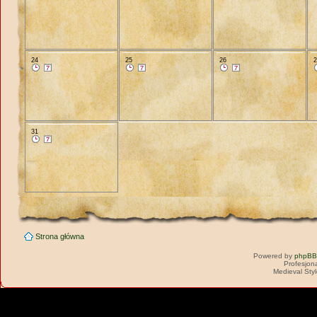
24
25
26
31
Strona główna
Powered by
phpBB
Profesjon
Medieval Sty