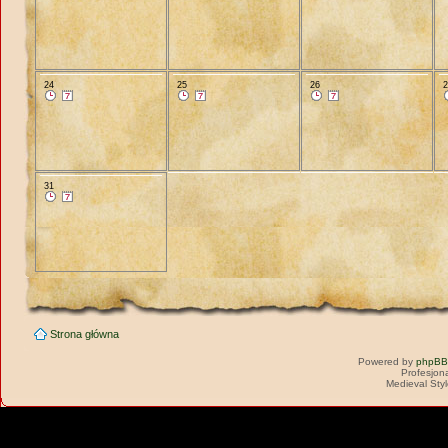
24
25
26
31
Strona główna
Powered by
phpBB
Profesjon
Medieval Sty