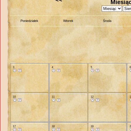
Miesiąc
Poniedziałek
Wtorek
Środa
3
4
5
10
11
12
17
18
19