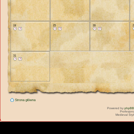
24
25
26
31
Strona główna
Powered by
phpBB
Profesjon
Medieval Sty