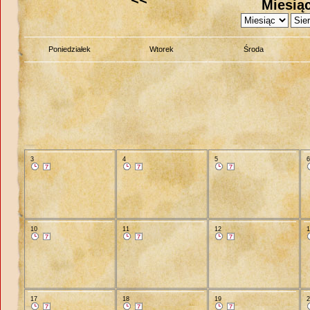
Miesiąc
Poniedziałek
Wtorek
Środa
3
4
5
10
11
12
17
18
19