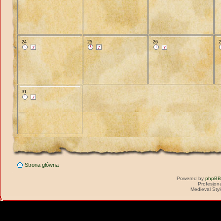
24
25
26
31
Strona główna
Powered by
phpBB
Profesjon
Medieval Sty