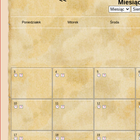
Miesiąc
Poniedziałek
Wtorek
Środa
3
4
5
10
11
12
17
18
19