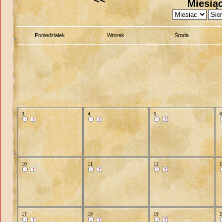
Miesiąc
Poniedziałek
Wtorek
Środa
3
4
5
10
11
12
17
18
19