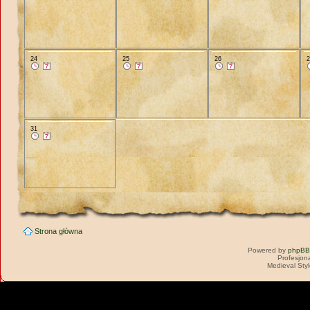
24
25
26
31
Strona główna
Powered by
phpBB
Profesjon
Medieval Sty