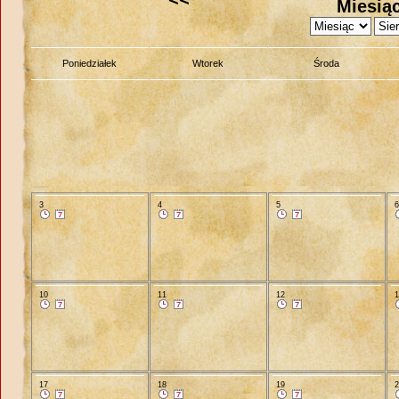
Miesiąc
Poniedziałek
Wtorek
Środa
3
4
5
10
11
12
17
18
19