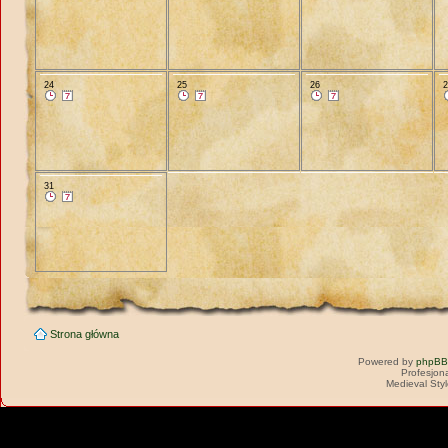
24
25
26
31
Strona główna
Powered by
phpBB
Profesjon
Medieval Sty