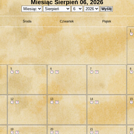
Miesiąc Sierpień 06, 2026
Środa
Czwartek
Piątek
1
5
6
7
8
12
13
14
15
19
20
21
22