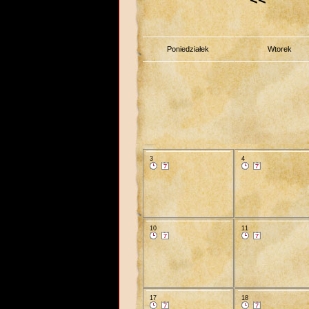
Poniedziałek
Wtorek
3
4
10
11
17
18