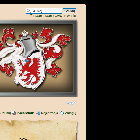
Zaawansowane wyszukiwanie
Szukaj
Kalendarz
Rejestracja
Zaloguj
>>