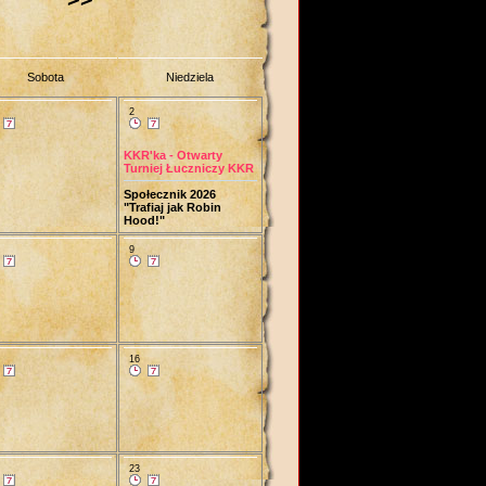
Sobota
Niedziela
2
KKR'ka - Otwarty
Turniej Łuczniczy KKR
Społecznik 2026
"Trafiaj jak Robin
Hood!"
9
16
23