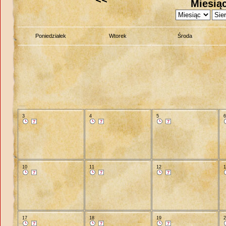
Miesiąc
Poniedziałek
Wtorek
Środa
3
4
5
10
11
12
17
18
19