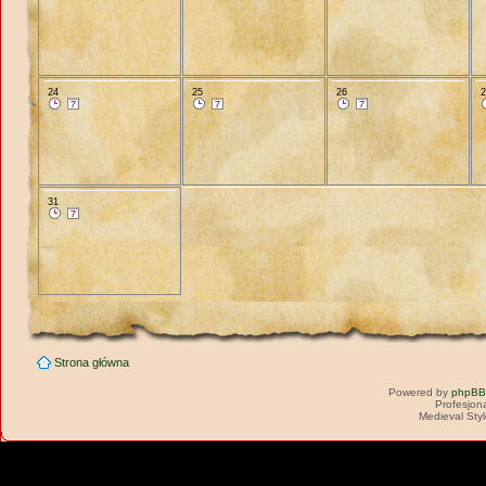
24
25
26
31
Strona główna
Powered by
phpBB
Profesjon
Medieval Sty