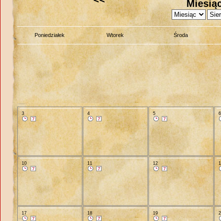
Miesiąc
Poniedziałek
Wtorek
Środa
3
4
5
10
11
12
17
18
19