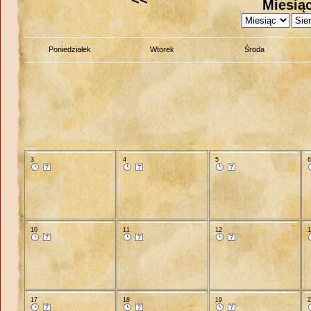
Miesiąc
Poniedziałek
Wtorek
Środa
3
4
5
10
11
12
17
18
19