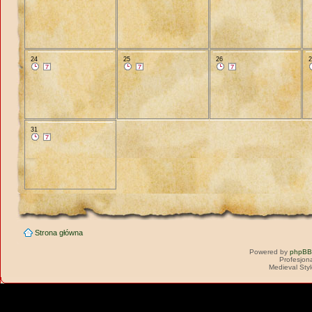
24
25
26
31
Strona główna
Powered by
phpBB
Profesjon
Medieval Sty