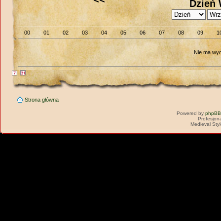
Dzień 
00
01
02
03
04
05
06
07
08
09
1
Nie ma wyd
Strona główna
Powered by
phpBB
Profesjon
Medieval Sty