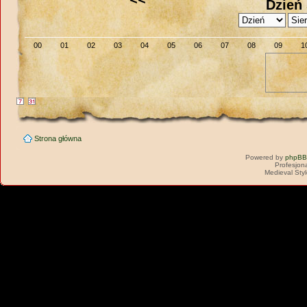
Dzień 
00
01
02
03
04
05
06
07
08
09
1
Strona główna
Powered by
phpBB
Profesjon
Medieval Sty