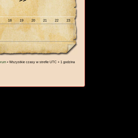
18
19
20
21
22
23
orum
• Wszystkie czasy w strefie UTC + 1 godzina