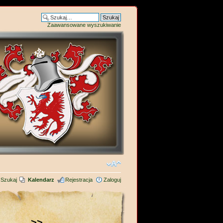
Zaawansowane wyszukiwanie
Szukaj
Kalendarz
Rejestracja
Zaloguj
>>