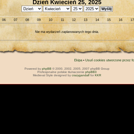
Dzień Kwiecień 25, 2025
06
07
08
09
10
11
12
13
14
15
16
17
Nie ma wydarzeń zaplanowanych tego dnia.
Ekipa
•
Usuń cookies utworzone przez f
Powered by
phpBB
© 2000, 2002, 2005, 2007 phpBB Group
Profesjonalne polskie tłumaczenie
phpBB3
Medieval Style designed by
crazygandalf
for
KKR