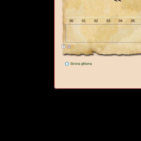
00
01
02
03
04
05
Strona główna