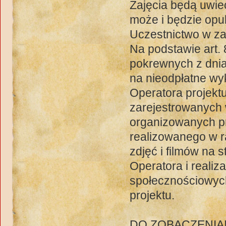
Zajęcia będą uwiec
może i będzie opu
Uczestnictwo w za
Na podstawie art.
pokrewnych z dnia
na nieodpłatne wy
Operatora projektu
zarejestrowanych 
organizowanych pr
realizowanego w 
zdjęć i filmów na 
Operatora i realiza
społecznościowyc
projektu.
DO ZOBACZENIA