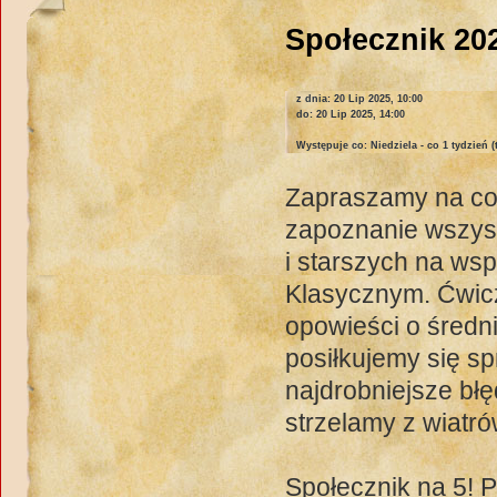
Społecznik 202
z dnia: 20 Lip 2025, 10:00
do: 20 Lip 2025, 14:00
Występuje co: Niedziela - co 1 tydzień 
Zapraszamy na cot
zapoznanie wszyst
i starszych na ws
Klasycznym. Ćwic
opowieści o średn
posiłkujemy się s
najdrobniejsze bł
strzelamy z wiatr
Społecznik na 5! P