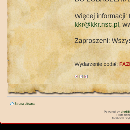
Więcej informacji: 
kkr@kkr.nsc.pl
, w
Zaproszeni: Wszy
Wydarzenie dodał:
FAZ
Strona główna
Powered by
phpBB
Profesjon
Medieval Sty