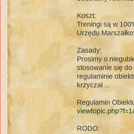
Koszt:
Treningi są w 100
Urzędu Marszałk
Zasady:
Prosimy o niegubie
stosowanie się do
regulaminie obiekt
krzyczał ...
Regulamin Obiekt
viewtopic.php?f=
RODO: