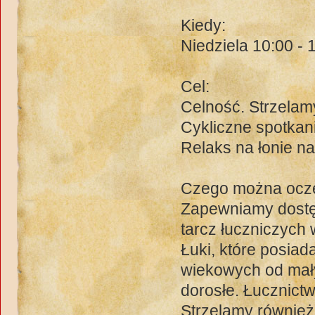
Kiedy:
Niedziela 10:00 - 
Cel:
Celność. Strzelam
Cykliczne spotkan
Relaks na łonie na
Czego można ocz
Zapewniamy dostęp
tarcz łuczniczych
Łuki, które posia
wiekowych od mały
dorosłe. Łucznictw
Strzelamy również