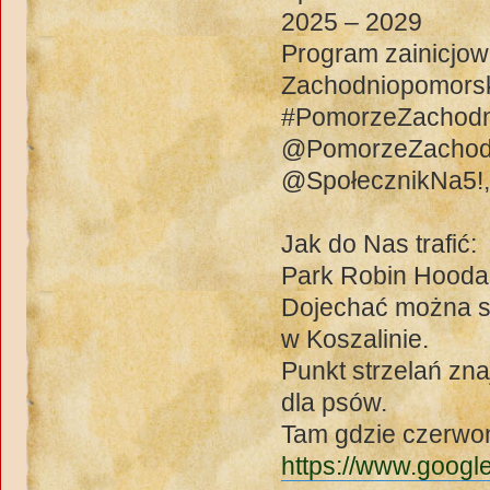
2025 – 2029
Program zainicjo
Zachodniopomors
#PomorzeZachodn
@PomorzeZachod
@SpołecznikNa5!
Jak do Nas trafić:
Park Robin Hooda
Dojechać można s
w Koszalinie.
Punkt strzelań zna
dla psów.
Tam gdzie czerwon
https://www.googl