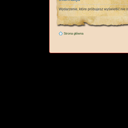
Wydarzenie, które próbujesz wyświetlić nie is
Strona główna