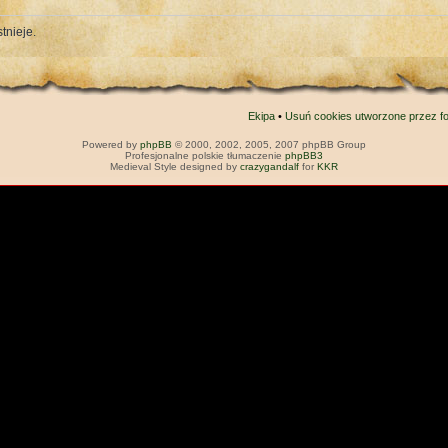
tnieje.
Ekipa
•
Usuń cookies utworzone przez f
Powered by
phpBB
© 2000, 2002, 2005, 2007 phpBB Group
Profesjonalne polskie tłumaczenie
phpBB3
Medieval Style designed by
crazygandalf
for
KKR