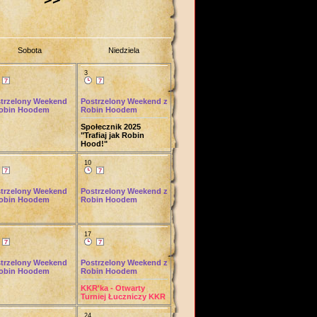
Sobota
Niedziela
3
trzelony Weekend
Postrzelony Weekend z
obin Hoodem
Robin Hoodem
Społecznik 2025
"Trafiaj jak Robin
Hood!"
10
trzelony Weekend
Postrzelony Weekend z
obin Hoodem
Robin Hoodem
17
trzelony Weekend
Postrzelony Weekend z
obin Hoodem
Robin Hoodem
KKR'ka - Otwarty
Turniej Łuczniczy KKR
24