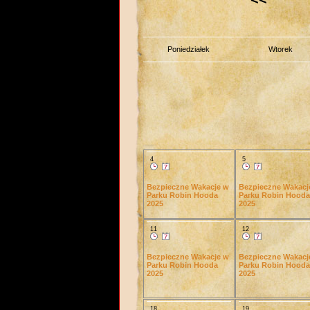
Poniedziałek
Wtorek
4
5
Bezpieczne Wakacje w
Bezpieczne Wakacj
Parku Robin Hooda
Parku Robin Hooda
2025
2025
11
12
Bezpieczne Wakacje w
Bezpieczne Wakacj
Parku Robin Hooda
Parku Robin Hooda
2025
2025
18
19