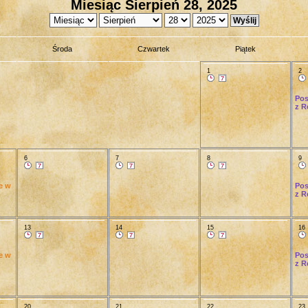
Miesiąc Sierpień 28, 2025
Środa
Czwartek
Piątek
1
2
Pos
z R
6
7
8
9
e w
Pos
z R
13
14
15
16
e w
Pos
z R
20
21
22
23