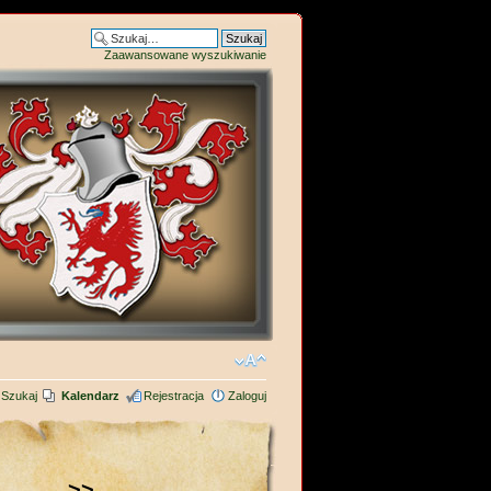
Zaawansowane wyszukiwanie
Szukaj
Kalendarz
Rejestracja
Zaloguj
>>