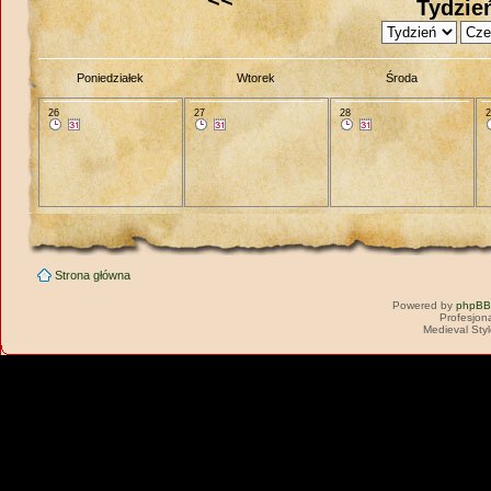
Tydzie
Poniedziałek
Wtorek
Środa
26
27
28
Strona główna
Powered by
phpBB
Profesjon
Medieval Sty