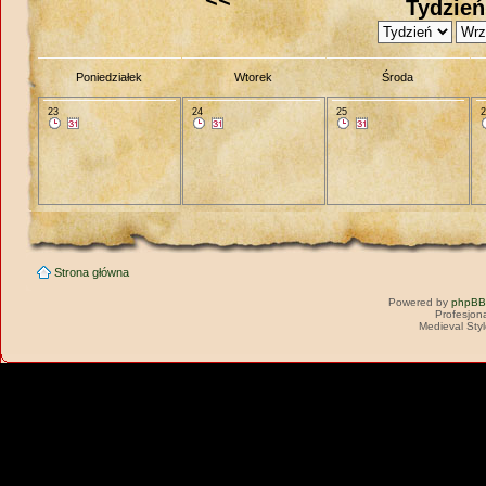
Tydzień
Poniedziałek
Wtorek
Środa
23
24
25
Strona główna
Powered by
phpBB
Profesjon
Medieval Sty