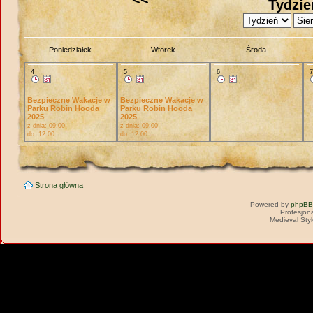
Tydzie
Poniedziałek
Wtorek
Środa
4
5
6
Bezpieczne Wakacje w
Bezpieczne Wakacje w
Parku Robin Hooda
Parku Robin Hooda
2025
2025
z dnia: 09:00
z dnia: 09:00
do: 12:00
do: 12:00
Strona główna
Powered by
phpBB
Profesjon
Medieval Sty