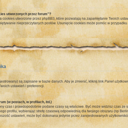
ies utworzonych przez forum"?
a cookies utworzone przez phpBB3, które pozwalają na zapamiętanie Twoich ustaw
apamiętywanie nieprzeczytanych postów. Usunięcie cookies może pomóc w przypadk
ika
jestrowany) są zapisane w bazie danych. Aby je zmienić, kliknij link
Panel użytkow
woich ustawień i preferencji.
um (w postach, w profilach, itd.)
ny czas i prawdopodobnie podane czasy są właściwe. Być może widzisz czas ze stref
ego profilu, wybierając strefę czasową odpowiednią dla twojego obszaru (np Berlin
ększość ustawień, może być dokonana jedynie przez zarejestrowanych użytkowników.