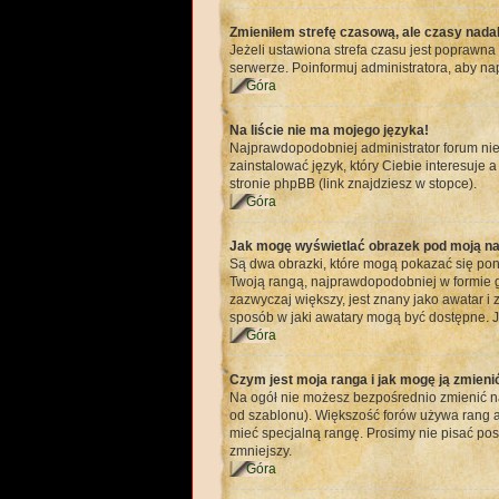
Zmieniłem strefę czasową, ale czasy nadal
Jeżeli ustawiona strefa czasu jest poprawna
serwerze. Poinformuj administratora, aby na
Góra
Na liście nie ma mojego języka!
Najprawdopodobniej administrator forum nie 
zainstalować język, który Ciebie interesuje 
stronie phpBB (link znajdziesz w stopce).
Góra
Jak mogę wyświetlać obrazek pod moją n
Są dwa obrazki, które mogą pokazać się pon
Twoją rangą, najprawdopodobniej w formie gw
zazwyczaj większy, jest znany jako awatar i
sposób w jaki awatary mogą być dostępne. Je
Góra
Czym jest moja ranga i jak mogę ją zmieni
Na ogół nie możesz bezpośrednio zmienić naz
od szablonu). Większość forów używa rang ab
mieć specjalną rangę. Prosimy nie pisać pos
zmniejszy.
Góra