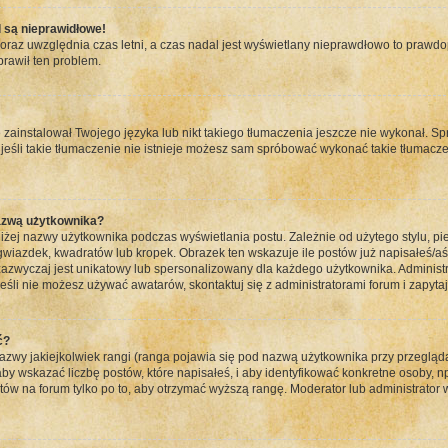
 są nieprawidłowe!
 oraz uwzględnia czas letni, a czas nadal jest wyświetlany nieprawdłowo to prawd
prawił ten problem.
zainstalował Twojego języka lub nikt takiego tłumaczenia jeszcze nie wykonał. Sp
a jeśli takie tłumaczenie nie istnieje możesz sam spróbować wykonać takie tłumacz
azwą użytkownika?
iżej nazwy użytkownika podczas wyświetlania postu. Zależnie od użytego stylu, 
iazdek, kwadratów lub kropek. Obrazek ten wskazuje ile postów już napisałeś/aś l
 zazwyczaj jest unikatowy lub spersonalizowany dla każdego użytkownika. Administ
śli nie możesz używać awatarów, skontaktuj się z administratorami forum i zapytaj 
ć?
wy jakiejkolwiek rangi (ranga pojawia się pod nazwą użytkownika przy przeglądan
y wskazać liczbę postów, które napisałeś, i aby identyfikować konkretne osoby, n
tów na forum tylko po to, aby otrzymać wyższą rangę. Moderator lub administrator 