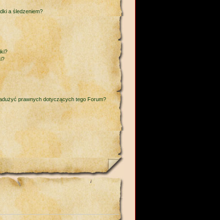
adki a śledzeniem?
ki?
i?
nadużyć prawnych dotyczących tego Forum?