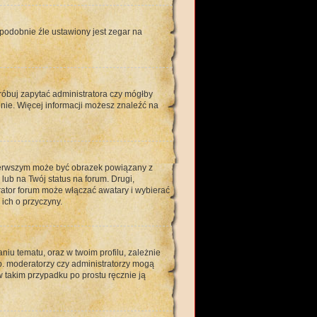
opodobnie źle ustawiony jest zegar na
róbuj zapytać administratora czy mógłby
enie. Więcej informacji możesz znaleźć na
pierwszym może być obrazek powiązany z
ub na Twój status na forum. Drugi,
rator forum może włączać awatary i wybierać
ich o przyczyny.
iu tematu, oraz w twoim profilu, zależnie
p. moderatorzy czy administratorzy mogą
w takim przypadku po prostu ręcznie ją