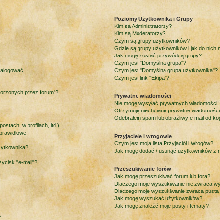
Poziomy Użytkownika i Grupy
Kim są Administratorzy?
Kim są Moderatorzy?
Czym są grupy użytkowników?
Gdzie są grupy użytkowników i jak do nich
Jak mogę zostać przywódcą grupy?
Czym jest "Domyślna grupa"?
 zalogować!
Czym jest "Domyślna grupa użytkownika"?
Czym jest link "Ekipa"?
worzonych przez forum"?
Prywatne wiadomości
Nie mogę wysyłać prywatnych wiadomości!
Otrzymuję niechciane prywatne wiadomości
Odebrałem spam lub obraźliwy e-mail od ko
stach, w profilach, itd.)
prawidłowe!
Przyjaciele i wrogowie
Czym jest moja lista Przyjaciół i Wrogów?
żytkownika?
Jak mogę dodać / usunąć użytkowników z moj
ycisk "e-mail"?
Przeszukiwanie forów
Jak mogę przeszukiwać forum lub fora?
Dlaczego moje wyszukiwanie nie zwraca w
Dlaczego moje wyszukiwanie zwraca pustą 
Jak mogę wyszukać użytkowników?
Jak mogę znaleźć moje posty i tematy?
?