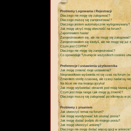
Problemy Logowania i Rejestracji
Dlaczego nie mogę się zalogować?
Dlaczego muszę się zarejestrować?
Dlaczego jestem automatycznie wylogowywany?
Jak mogę ukryć moją obecność na forum?
Zapomniałem hasła!
Zarejestrowałem się, ale nie mogę się zalogować!
Zarejestrowałem się kiedyś, ale nie mogę się już
Czym jest COPPA?
Dlaczego nie mogę się zarejestrować?
Co spowoduje "Usunięcie wszystkich cookies ut
Preferencje i ustawienia użytkownika
Jak mogę zmienić moje ustawienia?
Nieprawidłowo wyświetla mi się czas na forum (w po
Zmieniłem strefę czasową, ale czasy nadal są nie
Na liście nie ma mojego języka!
Jak mogę wyświetlać obrazek pod moją nazwą u
Czym jest moja ranga i jak mogę ją zmienić?
Dlaczego muszę się zalogować po kliknięciu w prz
Problemy z pisaniem
Jak utworzyć temat na forum?
Jak mogę wyedytować lub usunąć posta?
Jak mogę dodać podpis do mojego postu?
Jak mogę utworzyć ankietę?
Dlaczego nie mogę dodać więcej opcji w ankiecie