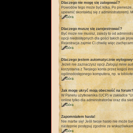
Dlaczego nie mogę się zalogować?
Powodów tego może być kilka. Po pierwsze, u
upewnić skontaktuj się z administratorem). M
Góra
Dlaczego muszę się zarejestrować?
Być może nie musisz, zależy to od administr
opcji niedostępnych dla gości takich jak pr
Rejestracja zajmie Ci chwilę więc zachęcamy
Góra
Dlaczego jestem automatycznie wylogow
Jeżeli nie zaznaczysz opcji
Zaloguj mnie aut
korzystania z Twojego konta przez kogoś in
ogólnodostępnego komputera, np. w bibliotece
Góra
Jak mogę ukryć moją obecność na forum
W Panelu użytkownika (UCP) w zakładce “Ust
online tylko dla administratorów oraz dla sie
Góra
Zapomniałem hasła!
Nie martw się! Jeśli twoje hasło nie może by
następnie postępuj zgodnie ze wskazówkam
Góra