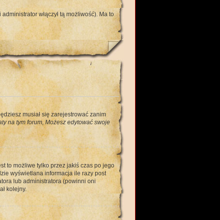
administrator włączył tą możliwość). Ma to
będziesz musiał się zarejestrować zanim
ty na tym forum, Możesz edytować swoje
t to możliwe tylko przez jakiś czas po jego
ie wyświetlana informacja ile razy post
tora lub administratora (powinni oni
ł kolejny.