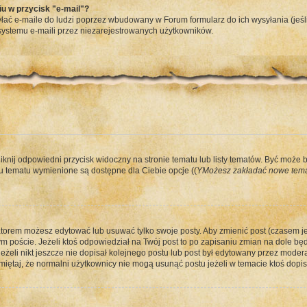
u w przycisk "e-mail"?
ać e-maile do ludzi poprzez wbudowany w Forum formularz do ich wysyłania (jeśli 
ystemu e-maili przez niezarejestrowanych użytkowników.
iknij odpowiedni przycisk widoczny na stronie tematu lub listy tematów. Być może 
 tematu wymienione są dostępne dla Ciebie opcje ((
YMożesz zakładać nowe tema
atorem możesz edytować lub usuwać tylko swoje posty. Aby zmienić post (czasem jes
 poście. Jeżeli ktoś odpowiedział na Twój post to po zapisaniu zmian na dole będz
żeli nikt jeszcze nie dopisał kolejnego postu lub post był edytowany przez modera
iętaj, że normalni użytkownicy nie mogą usunąć postu jeżeli w temacie ktoś dopisa