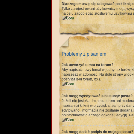
Dlaczego muszę się zalogować po kliknięci
Tylko zarejestrowani użytkownicy mogą wysył
na celu zapobiegać złośliwemu użytkowniu s
Góra
Problemy z pisaniem
Jak utworzyć temat na forum?
Aby napisać nowy temat w jednym z forów, kl
napiszesz wiadomość. Na dole strony widoku
posty na tym forum, itp.
).
Góra
Jak mogę wyedytować lub usunąć posta?
Jeżeli nie jesteś administratorem ani moder
napisaniu) kliknij w przycisk
zmień
przy danym
edytowano. Informacja nie zostanie dodana je
poinformować dlaczego dokonali edycji). Pam
Góra
Jak mogę dodać podpis do mojego postu?