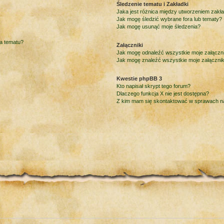
Śledzenie tematu i Zakładki
Jaka jest różnica między utworzeniem zakł
Jak mogę śledzić wybrane fora lub tematy?
Jak mogę usunąć moje śledzenia?
ia tematu?
Załączniki
Jak mogę odnaleźć wszystkie moje załączni
Jak mogę znaleźć wszystkie moje załącznik
Kwestie phpBB 3
Kto napisał skrypt tego forum?
Dlaczego funkcja X nie jest dostępna?
Z kim mam się skontaktować w sprawach 