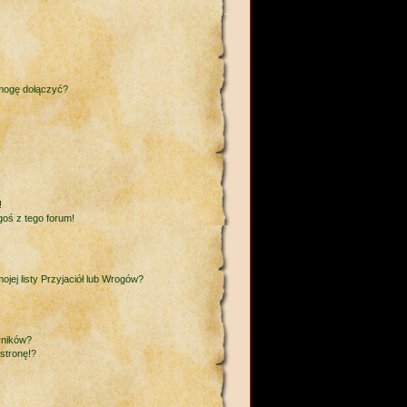
 mogę dołączyć?
!
goś z tego forum!
ej listy Przyjaciół lub Wrogów?
yników?
stronę!?