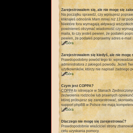
Zarejestrowałem się, ale nie mogę się zal
Na początku sprawdź, czy wpisujesz poprawny
kliknąłeś odnośnik
Mam mniej niż 13 lat
podc
Niektóre fora wymagają aktywacji wszystkich
powinieneś otrzymać wiadomość czy wymagana 
maila, to czy jesteś pewien, że podałeś po
pewien, że podałeś poprawmy adres e-mail s
Góra
Zarejestrowałem się kiedyś, ale nie mogę 
Prawdopodobny powód tego to: wprowadzasz b
administratora z jakiegoś powodu. Jeżeli T
użytkowników, którzy nie napisali żadnego p
Góra
Czym jest COPPA?
COPPA
to istniejące w Stanach Zjednoczon
zezwolenia rodziców lub prawnych opiekunów,
której próbujesz się zarejestrować, skontakt
support phpBB w Polsce nie mają kompetencji
Góra
Dlaczego nie mogę się zarejestrować?
Prawdopodobnie właściciel strony zbanował Tw
celu uzyskania pomocy.