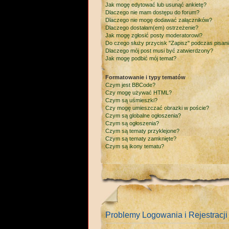
Jak mogę edytować lub usunąć ankietę?
Dlaczego nie mam dostępu do forum?
Dlaczego nie mogę dodawać załączników?
Dlaczego dostałam(em) ostrzeżenie?
Jak mogę zgłosić posty moderatorowi?
Do czego służy przycisk "Zapisz" podczas pisan
Dlaczego mój post musi być zatwierdzony?
Jak mogę podbić mój temat?
Formatowanie i typy tematów
Czym jest BBCode?
Czy mogę używać HTML?
Czym są uśmieszki?
Czy mogę umieszczać obrazki w poście?
Czym są globalne ogłoszenia?
Czym są ogłoszenia?
Czym są tematy przyklejone?
Czym są tematy zamknięte?
Czym są ikony tematu?
Problemy Logowania i Rejestracji