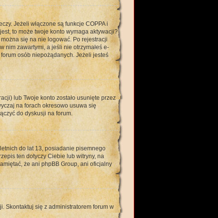
eczy. Jeżeli włączone są funkcje COPPA i
e jest, to może twoje konto wymaga aktywacji?
można się na nie logować. Po rejestracji
 nim zawartymi, a jeśli nie otrzymałeś e-
forum osób niepożądanych. Jeżeli jesteś
ji) lub Twoje konto zostało usunięte przez
wyczaj na forach okresowo usuwa się
ączyć do dyskusji na forum.
tnich do lat 13, posiadanie pisemnego
epis ten dotyczy Ciebie lub witryny, na
amiętać, że ani phpBB Group, ani oficjalny
i. Skontaktuj się z administratorem forum w