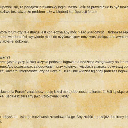
pewnij się, że podajesz prawidłowy login i hasło. Jeśli są prawidłowe to być może
ożliwe jest także, że problem leży w błędnej konfiguracji forum.
atora forum czy rejestracja jest konieczna aby móc pisać wiadomości. Jednakże re
ywatne wiadomości, wysyłanie maili do użytkowników, możliwość dołączenia awatara
 abyś jej dokonał.
ywany?
omatycznie przy każdej wizycie
podczas logowania będziesz zalogowany na forum t
nego. Aby pozostawać zalogowanym przy kolejnych wizytach zaznacz powyższą opcję
, kawiarni internetowej czy na uczelni. Jeżeli nie widzisz tej opcji podczas logowa
?
awienia Forum” znajdziesz opcję Ukryj moją obecność na forum. Jeżeli ją włączy
bie. Będziesz zliczany jako użytkownik ukryty.
c odzyskane, istnieje możliwość zresetowania go. Aby zrobić to przejdź do strony lo
i.