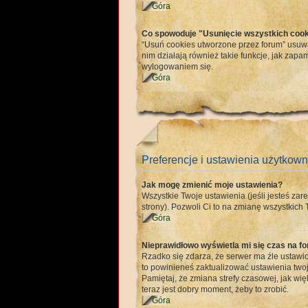
Góra
Co spowoduje "Usunięcie wszystkich cook
“Usuń cookies utworzone przez forum” usuw
nim działają również takie funkcje, jak z
wylogowaniem się.
Góra
Preferencje i ustawienia użytkown
Jak mogę zmienić moje ustawienia?
Wszystkie Twoje ustawienia (jeśli jesteś zare
strony). Pozwoli Ci to na zmianę wszystkich T
Góra
Nieprawidłowo wyświetla mi się czas na for
Rzadko się zdarza, że serwer ma źle ustawio
to powinieneś zaktualizować ustawienia twoj
Pamiętaj, że zmiana strefy czasowej, jak wi
teraz jest dobry moment, żeby to zrobić.
Góra