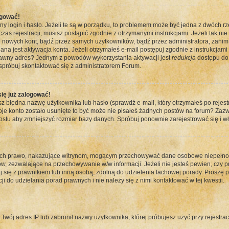
ogować!
 login i hasło. Jeżeli te są w porządku, to problemem może być jedna z dwóch rz
zas rejestracji, musisz postąpić zgodnie z otrzymanymi instrukcjami. Jeżeli tak ni
 nowych kont, bądź przez samych użytkowników, bądź przez administratora, zanim 
jest aktywacja konta. Jeżeli otrzymałeś e-mail postępuj zgodnie z instrukcjami w
prawny adres? Jednym z powodów wykorzystania aktywacji jest
redukcja
dostępu do 
próbuj skontaktować się z administratorem Forum.
się już zalogować!
łędna nazwę użytkownika lub hasło (sprawdź e-mail, który otrzymałeś po rejestrac
woje konto zostało usunięte to być może nie pisałeś żadnych postów na forum? Zaz
ostu aby zmniejszyć rozmiar bazy danych. Spróbuj ponownie zarejestrować się i wł
ych prawo, nakazujące witrynom, mogącym przechowywać dane osobowe niepełnole
 zezwalające na przechowywanie w/w informacji. Jeżeli nie jesteś pewien, czy prz
uj się z prawnikiem lub inną osobą, zdolną do udzielenia fachowej porady. Proszę p
 do udzielania porad prawnych i nie należy się z nimi kontaktować w tej kwestii.
ój adres IP lub zabronił nazwy użytkownika, której próbujesz użyć przy rejestracj