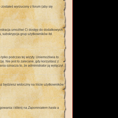
 zostałeś wyrzucony z forum (aby się
jestracja umożliwi Ci dostęp do dodatkowych
, subskrypcja grup użytkowników itd.
ylko podczas tej wizyty. Uniemożliwia to
. Nie jest to zalecane, gdy korzystasz z
nia oznacza to, że administrator ją wyłączył.
sz będziesz widoczny na liście użytkowników
gowania i kliknij na
Zapomniałem hasła
a