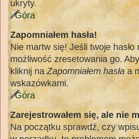
ukryty.
Góra
Zapomniałem hasła!
Nie martw się! Jeśli twoje hasło
możliwość zresetowania go. Aby 
kliknij na
Zapomniałem hasła
a n
wskazówkami.
Góra
Zarejestrowałem się, ale nie 
Na początku sprawdź, czy wpisuj
w porządku, to problemem może 