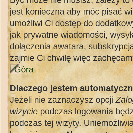
jest konieczna aby móc pisać w
umożliwi Ci dostęp do dodatkowy
jak prywatne wiadomości, wysył
dołączenia awatara, subskrypcja
zajmie Ci chwilę więc zachęcamy
Góra
Dlaczego jestem automatycz
Jeżeli nie zaznaczysz opcji
Zalo
wizycie
podczas logowania będz
podczas tej wizyty. Uniemożliwi