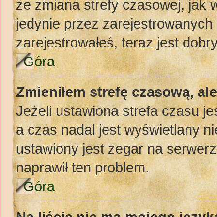
że zmiana strefy czasowej, jak
jedynie przez zarejestrowanych 
zarejestrowałeś, teraz jest dobr
Góra
Zmieniłem strefę czasową, al
Jeżeli ustawiona strefa czasu j
a czas nadal jest wyświetlany 
ustawiony jest zegar na serwerz
naprawił ten problem.
Góra
Na liście nie ma mojego język