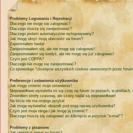
Problemy Logowania i Rejestracji
Dlaczego nie mogę się zalogować?
Dlaczego muszę się zarejestrować?
Dlaczego jestem automatycznie wylogowywany?
Jak mogę ukryć moją obecność na forum?
Zapomniałem hasła!
Zarejestrowałem się, ale nie mogę się zalogować!
Zarejestrowałem się kiedyś, ale nie mogę się już zalogować!
Czym jest COPPA?
Dlaczego nie mogę się zarejestrować?
Co spowoduje "Usunięcie wszystkich cookies utworzonych przez forum
Preferencje i ustawienia użytkownika
Jak mogę zmienić moje ustawienia?
Nieprawidłowo wyświetla mi się czas na forum (w postach, w profilach, i
Zmieniłem strefę czasową, ale czasy nadal są nieprawidłowe!
Na liście nie ma mojego języka!
Jak mogę wyświetlać obrazek pod moją nazwą użytkownika?
Czym jest moja ranga i jak mogę ją zmienić?
Dlaczego muszę się zalogować po kliknięciu w przycisk "e-mail"?
Problemy z pisaniem
Jak utworzyć temat na forum?