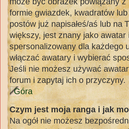
może być obrazek powiązany z 
formie gwiazdek, kwadratów lub
postów już napisałeś/aś lub na 
większy, jest znany jako awatar 
spersonalizowany dla każdego u
włączać awatary i wybierać spo
Jeśli nie możesz używać awataró
forum i zapytaj ich o przyczyny.
Góra
Czym jest moja ranga i jak mo
Na ogół nie możesz bezpośredni