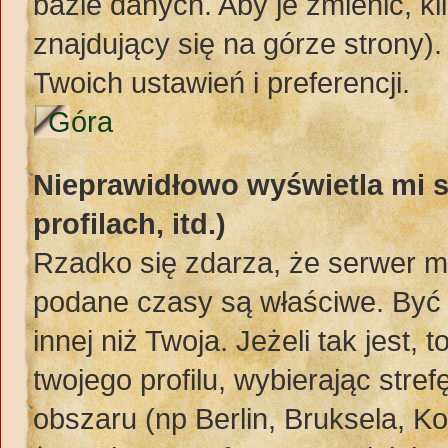
bazie danych. Aby je zmienić, kli
znajdujący się na górze strony)
Twoich ustawień i preferencji.
Góra
Nieprawidłowo wyświetla mi s
profilach, itd.)
Rzadko się zdarza, że serwer m
podane czasy są właściwe. Być 
innej niż Twoja. Jeżeli tak jest,
twojego profilu, wybierając str
obszaru (np Berlin, Bruksela, K