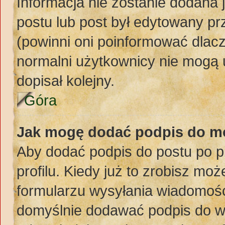
Informacja nie zostanie dodana j
postu lub post był edytowany pr
(powinni oni poinformować dlacz
normalni użytkownicy nie mogą 
dopisał kolejny.
Góra
Jak mogę dodać podpis do m
Aby dodać podpis do postu po 
profilu. Kiedy już to zrobisz m
formularzu wysyłania wiadomośc
domyślnie dodawać podpis do w