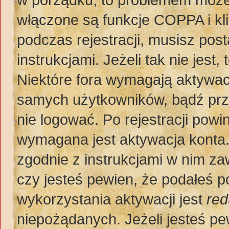
włączone są funkcje COPPA i kl
podczas rejestracji, musisz pos
instrukcjami. Jeżeli tak nie jes
Niektóre fora wymagają aktywac
samych użytkowników, bądź prze
nie logować. Po rejestracji po
wymagana jest aktywacja konta. 
zgodnie z instrukcjami w nim zaw
czy jesteś pewien, że podałeś
wykorzystania aktywacji jest
red
niepożądanych. Jeżeli jesteś p