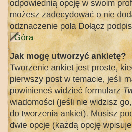
odpowiednią opcję w swoim prof
możesz zadecydować o nie doda
odznaczenie pola Dołącz podpis
Góra
Jak mogę utworzyć ankietę?
Tworzenie ankiet jest proste, k
pierwszy post w temacie, jeśli 
powinieneś widzieć formularz
Tw
wiadomości (jeśli nie widzisz g
do tworzenia ankiet). Musisz pod
dwie opcje (każdą opcję wpisuje