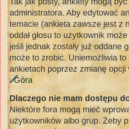
Tak jak posty, ankiety mogą być
administratora. Aby edytować a
temacie (ankieta zawsze jest z n
oddał głosu to użytkownik może 
jeśli jednak zostały już oddane 
może to zrobić. Uniemożliwia t
ankietach poprzez zmianę opcji 
Góra
Dlaczego nie mam dostępu d
Niektóre fora mogą mieć wprowa
użytkowników albo grup. Żeby pr