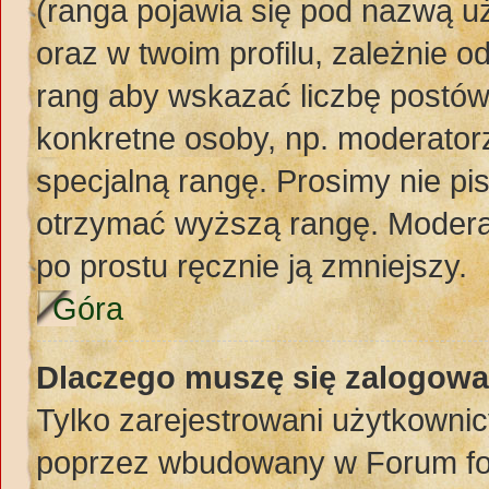
(ranga pojawia się pod nazwą u
oraz w twoim profilu, zależnie 
rang aby wskazać liczbę postów,
konkretne osoby, np. moderator
specjalną rangę. Prosimy nie pi
otrzymać wyższą rangę. Moderat
po prostu ręcznie ją zmniejszy.
Góra
Dlaczego muszę się zalogować
Tylko zarejestrowani użytkownic
poprzez wbudowany w Forum form