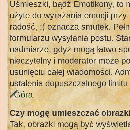
Uśmieszki, bądź Emotikony, to m
użyte do wyrażania emocji przy 
radość, :( oznacza smutek. Pełn
formularzu wysyłania postu. St
nadmiarze, gdyż mogą łatwo spo
nieczytelny i moderator może p
usunięciu całej wiadomości. Adm
ustalenia dopuszczalnego limit
Góra
Czy mogę umieszczać obrazki
Tak, obrazki mogą być wyświetla