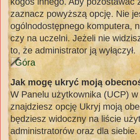
kogoś innego. Aby pozostawać 
zaznacz powyższą opcję. Nie jes
ogólnodostępnego komputera, np.
czy na uczelni. Jeżeli nie widzi
to, że administrator ją wyłączył.
Góra
Jak mogę ukryć moją obecno
W Panelu użytkownika (UCP) w 
znajdziesz opcję Ukryj moją obe
będziesz widoczny na liście uży
administratorów oraz dla siebie