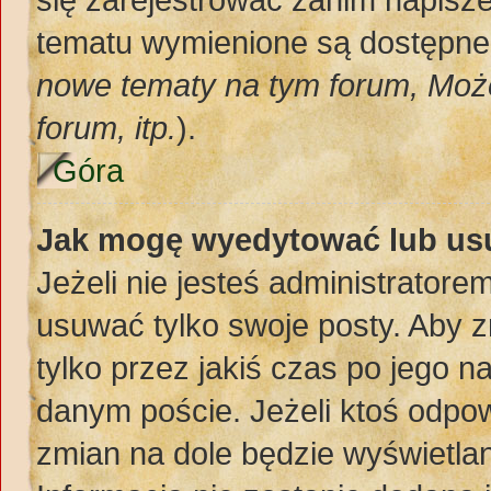
tematu wymienione są dostępne d
nowe tematy na tym forum, Moż
forum, itp.
).
Góra
Jak mogę wyedytować lub us
Jeżeli nie jesteś administrato
usuwać tylko swoje posty. Aby z
tylko przez jakiś czas po jego na
danym poście. Jeżeli ktoś odpow
zmian na dole będzie wyświetlan