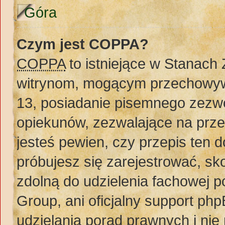
Góra
Czym jest COPPA?
COPPA
to istniejące w Stanach
witrynom, mogącym przechowywa
13, posiadanie pisemnego zezw
opiekunów, zezwalające na prze
jesteś pewien, czy przepis ten do
próbujesz się zarejestrować, sko
zdolną do udzielenia fachowej 
Group, ani oficjalny support ph
udzielania porad prawnych i nie 