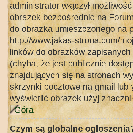
administrator włączył możliwoś
obrazek bezpośrednio na Forum
do obrazka umieszczonego na p
http://www.jakas-strona.com/mo
linków do obrazków zapisanyc
(chyba, że jest publicznie dos
znajdujących się na stronach wy
skrzynki pocztowe na gmail lub 
wyświetlić obrazek użyj znaczn
Góra
Czym są globalne ogłoszenia