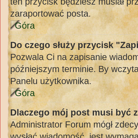
ten przycisk będziesz musiał pr
zaraportować posta.
Góra
Do czego służy przycisk "Zap
Pozwala Ci na zapisanie wiadom
późniejszym terminie. By wczyt
Panelu użytkownika.
Góra
Dlaczego mój post musi być 
Administrator Forum mógł zdec
wysłać wiadomość, jest wymaga