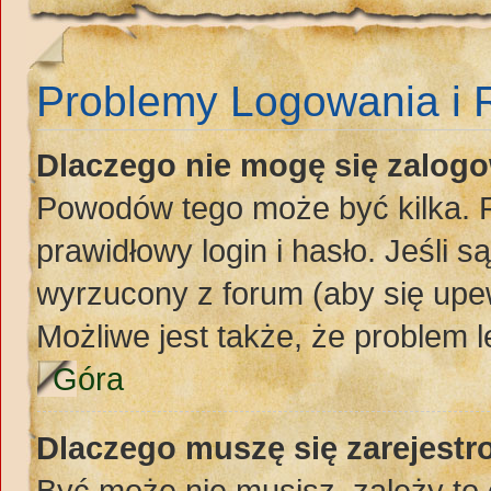
Problemy Logowania i R
Dlaczego nie mogę się zalog
Powodów tego może być kilka. P
prawidłowy login i hasło. Jeśli 
wyrzucony z forum (aby się upew
Możliwe jest także, że problem l
Góra
Dlaczego muszę się zarejest
Być może nie musisz, zależy to 