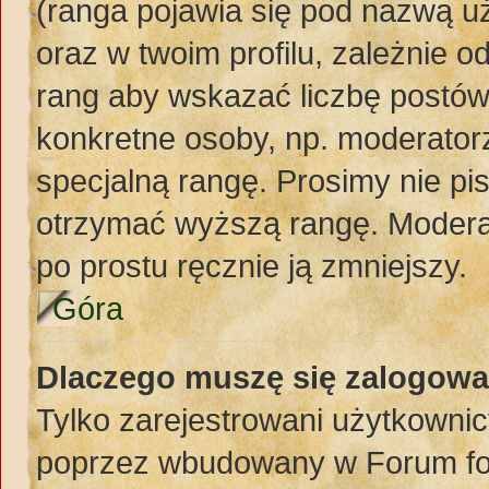
(ranga pojawia się pod nazwą u
oraz w twoim profilu, zależnie 
rang aby wskazać liczbę postów,
konkretne osoby, np. moderator
specjalną rangę. Prosimy nie pi
otrzymać wyższą rangę. Moderat
po prostu ręcznie ją zmniejszy.
Góra
Dlaczego muszę się zalogować
Tylko zarejestrowani użytkownic
poprzez wbudowany w Forum form