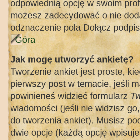
odpowiednią opcję w swoim prof
możesz zadecydować o nie doda
odznaczenie pola Dołącz podpis
Góra
Jak mogę utworzyć ankietę?
Tworzenie ankiet jest proste, k
pierwszy post w temacie, jeśli 
powinieneś widzieć formularz
Tw
wiadomości (jeśli nie widzisz g
do tworzenia ankiet). Musisz pod
dwie opcje (każdą opcję wpisuje