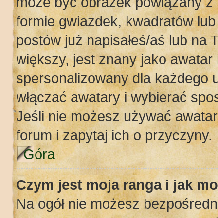
może być obrazek powiązany z 
formie gwiazdek, kwadratów lub
postów już napisałeś/aś lub na 
większy, jest znany jako awatar 
spersonalizowany dla każdego u
włączać awatary i wybierać spo
Jeśli nie możesz używać awataró
forum i zapytaj ich o przyczyny.
Góra
Czym jest moja ranga i jak mo
Na ogół nie możesz bezpośredni