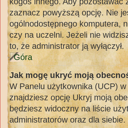
kogoś innego. Aby pozostawać 
zaznacz powyższą opcję. Nie jes
ogólnodostępnego komputera, np.
czy na uczelni. Jeżeli nie widzi
to, że administrator ją wyłączył.
Góra
Jak mogę ukryć moją obecno
W Panelu użytkownika (UCP) w 
znajdziesz opcję Ukryj moją obe
będziesz widoczny na liście uży
administratorów oraz dla siebie