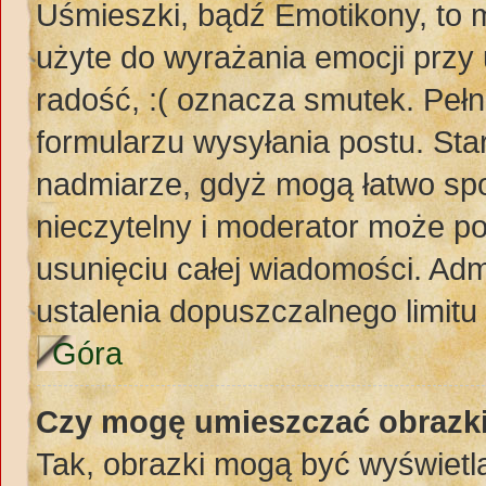
Uśmieszki, bądź Emotikony, to m
użyte do wyrażania emocji przy 
radość, :( oznacza smutek. Pełn
formularzu wysyłania postu. St
nadmiarze, gdyż mogą łatwo spo
nieczytelny i moderator może p
usunięciu całej wiadomości. Adm
ustalenia dopuszczalnego limit
Góra
Czy mogę umieszczać obrazki
Tak, obrazki mogą być wyświetla