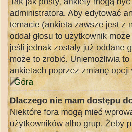
Tak jak posty, ankiety mogą być
administratora. Aby edytować a
temacie (ankieta zawsze jest z n
oddał głosu to użytkownik może 
jeśli jednak zostały już oddane 
może to zrobić. Uniemożliwia t
ankietach poprzez zmianę opcji 
Góra
Dlaczego nie mam dostępu d
Niektóre fora mogą mieć wprowa
użytkowników albo grup. Żeby pr