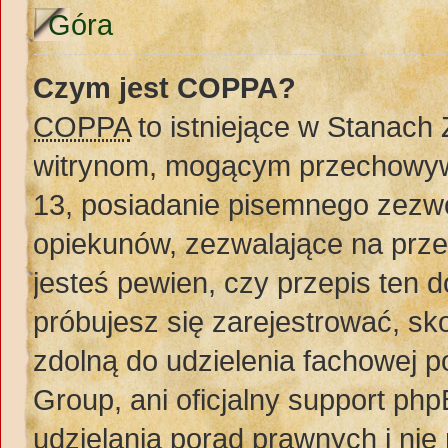
Góra
Czym jest COPPA?
COPPA
to istniejące w Stanach
witrynom, mogącym przechowywa
13, posiadanie pisemnego zezw
opiekunów, zezwalające na prze
jesteś pewien, czy przepis ten do
próbujesz się zarejestrować, sko
zdolną do udzielenia fachowej 
Group, ani oficjalny support ph
udzielania porad prawnych i nie 