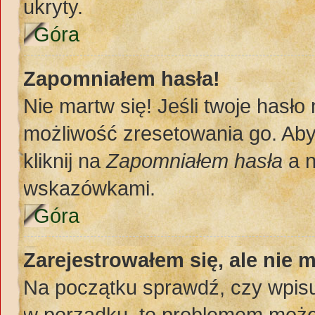
ukryty.
Góra
Zapomniałem hasła!
Nie martw się! Jeśli twoje hasło
możliwość zresetowania go. Aby 
kliknij na
Zapomniałem hasła
a n
wskazówkami.
Góra
Zarejestrowałem się, ale nie 
Na początku sprawdź, czy wpisuj
w porządku, to problemem może 