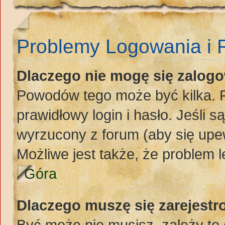
Problemy Logowania i R
Dlaczego nie mogę się zalog
Powodów tego może być kilka. P
prawidłowy login i hasło. Jeśli 
wyrzucony z forum (aby się upew
Możliwe jest także, że problem l
Góra
Dlaczego muszę się zarejest
Być może nie musisz, zależy to 