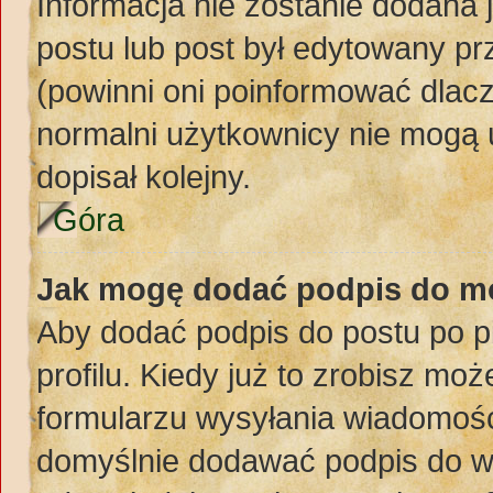
Informacja nie zostanie dodana j
postu lub post był edytowany pr
(powinni oni poinformować dlacz
normalni użytkownicy nie mogą 
dopisał kolejny.
Góra
Jak mogę dodać podpis do m
Aby dodać podpis do postu po 
profilu. Kiedy już to zrobisz m
formularzu wysyłania wiadomośc
domyślnie dodawać podpis do w