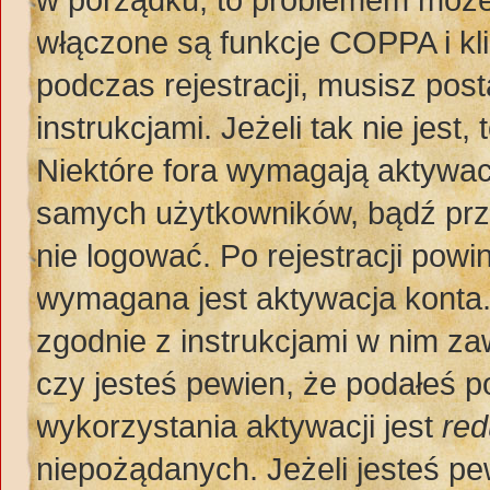
włączone są funkcje COPPA i kl
podczas rejestracji, musisz pos
instrukcjami. Jeżeli tak nie jes
Niektóre fora wymagają aktywac
samych użytkowników, bądź prze
nie logować. Po rejestracji po
wymagana jest aktywacja konta. 
zgodnie z instrukcjami w nim zaw
czy jesteś pewien, że podałeś
wykorzystania aktywacji jest
red
niepożądanych. Jeżeli jesteś p