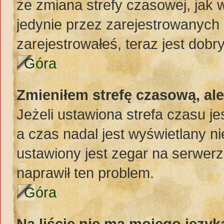
że zmiana strefy czasowej, jak
jedynie przez zarejestrowanych 
zarejestrowałeś, teraz jest dobr
Góra
Zmieniłem strefę czasową, al
Jeżeli ustawiona strefa czasu j
a czas nadal jest wyświetlany 
ustawiony jest zegar na serwerz
naprawił ten problem.
Góra
Na liście nie ma mojego język