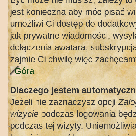
jest konieczna aby móc pisać w
umożliwi Ci dostęp do dodatkowy
jak prywatne wiadomości, wysył
dołączenia awatara, subskrypcja
zajmie Ci chwilę więc zachęcamy
Góra
Dlaczego jestem automatycz
Jeżeli nie zaznaczysz opcji
Zalo
wizycie
podczas logowania będz
podczas tej wizyty. Uniemożliwi