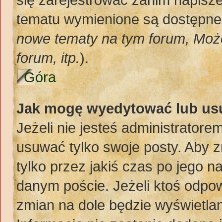
tematu wymienione są dostępne d
nowe tematy na tym forum, Moż
forum, itp.
).
Góra
Jak mogę wyedytować lub us
Jeżeli nie jesteś administrato
usuwać tylko swoje posty. Aby z
tylko przez jakiś czas po jego na
danym poście. Jeżeli ktoś odpow
zmian na dole będzie wyświetlan