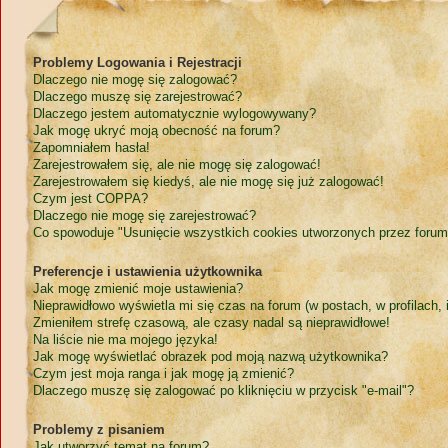
Problemy Logowania i Rejestracji
Dlaczego nie mogę się zalogować?
Dlaczego muszę się zarejestrować?
Dlaczego jestem automatycznie wylogowywany?
Jak mogę ukryć moją obecność na forum?
Zapomniałem hasła!
Zarejestrowałem się, ale nie mogę się zalogować!
Zarejestrowałem się kiedyś, ale nie mogę się już zalogować!
Czym jest COPPA?
Dlaczego nie mogę się zarejestrować?
Co spowoduje "Usunięcie wszystkich cookies utworzonych przez forum
Preferencje i ustawienia użytkownika
Jak mogę zmienić moje ustawienia?
Nieprawidłowo wyświetla mi się czas na forum (w postach, w profilach, i
Zmieniłem strefę czasową, ale czasy nadal są nieprawidłowe!
Na liście nie ma mojego języka!
Jak mogę wyświetlać obrazek pod moją nazwą użytkownika?
Czym jest moja ranga i jak mogę ją zmienić?
Dlaczego muszę się zalogować po kliknięciu w przycisk "e-mail"?
Problemy z pisaniem
Jak utworzyć temat na forum?