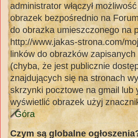
administrator włączył możliwoś
obrazek bezpośrednio na Forum
do obrazka umieszczonego na p
http://www.jakas-strona.com/mo
linków do obrazków zapisanyc
(chyba, że jest publicznie dos
znajdujących się na stronach wy
skrzynki pocztowe na gmail lub 
wyświetlić obrazek użyj znaczn
Góra
Czym są globalne ogłoszenia