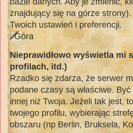
bazie danych. Aby je zmienić, kli
znajdujący się na górze strony)
Twoich ustawień i preferencji.
Góra
Nieprawidłowo wyświetla mi s
profilach, itd.)
Rzadko się zdarza, że serwer m
podane czasy są właściwe. Być 
innej niż Twoja. Jeżeli tak jest,
twojego profilu, wybierając str
obszaru (np Berlin, Bruksela, K