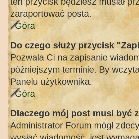
ten przycisk będziesz musiał pr
zaraportować posta.
Góra
Do czego służy przycisk "Zap
Pozwala Ci na zapisanie wiadom
późniejszym terminie. By wczyt
Panelu użytkownika.
Góra
Dlaczego mój post musi być 
Administrator Forum mógł zdec
wysłać wiadomość, jest wymaga