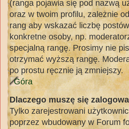
(ranga pojawia się pod nazwą u
oraz w twoim profilu, zależnie 
rang aby wskazać liczbę postów,
konkretne osoby, np. moderator
specjalną rangę. Prosimy nie pi
otrzymać wyższą rangę. Moderat
po prostu ręcznie ją zmniejszy.
Góra
Dlaczego muszę się zalogować
Tylko zarejestrowani użytkownic
poprzez wbudowany w Forum form