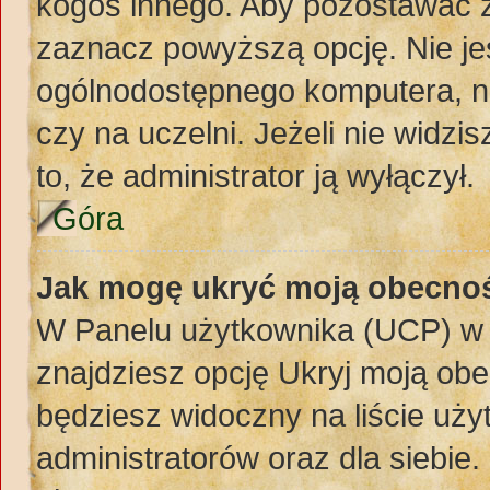
kogoś innego. Aby pozostawać 
zaznacz powyższą opcję. Nie jes
ogólnodostępnego komputera, np.
czy na uczelni. Jeżeli nie widzi
to, że administrator ją wyłączył.
Góra
Jak mogę ukryć moją obecno
W Panelu użytkownika (UCP) w 
znajdziesz opcję Ukryj moją obe
będziesz widoczny na liście uży
administratorów oraz dla siebie