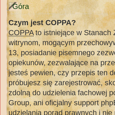
Góra
Czym jest COPPA?
COPPA
to istniejące w Stanach
witrynom, mogącym przechowywa
13, posiadanie pisemnego zezw
opiekunów, zezwalające na prze
jesteś pewien, czy przepis ten do
próbujesz się zarejestrować, sko
zdolną do udzielenia fachowej 
Group, ani oficjalny support ph
udzielania porad prawnych i nie 