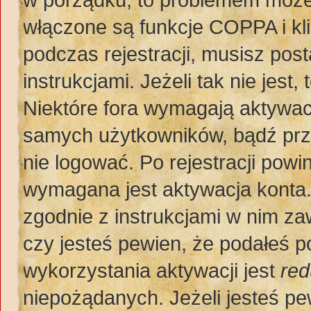
włączone są funkcje COPPA i kl
podczas rejestracji, musisz pos
instrukcjami. Jeżeli tak nie jes
Niektóre fora wymagają aktywac
samych użytkowników, bądź prze
nie logować. Po rejestracji po
wymagana jest aktywacja konta. 
zgodnie z instrukcjami w nim zaw
czy jesteś pewien, że podałeś
wykorzystania aktywacji jest
red
niepożądanych. Jeżeli jesteś p