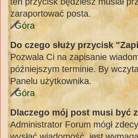
ten przycisk będziesz musiał pr
zaraportować posta.
Góra
Do czego służy przycisk "Zap
Pozwala Ci na zapisanie wiadom
późniejszym terminie. By wczyt
Panelu użytkownika.
Góra
Dlaczego mój post musi być 
Administrator Forum mógł zdec
wysłać wiadomość, jest wymaga