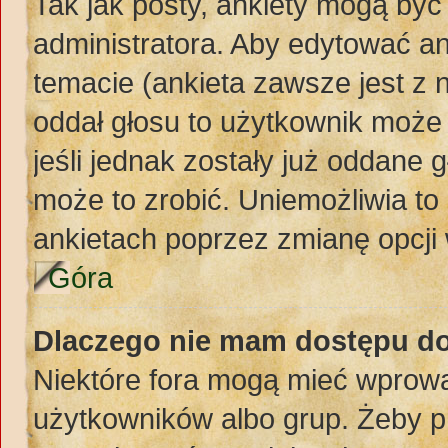
Tak jak posty, ankiety mogą być
administratora. Aby edytować a
temacie (ankieta zawsze jest z n
oddał głosu to użytkownik może 
jeśli jednak zostały już oddane 
może to zrobić. Uniemożliwia t
ankietach poprzez zmianę opcji 
Góra
Dlaczego nie mam dostępu d
Niektóre fora mogą mieć wprowa
użytkowników albo grup. Żeby pr