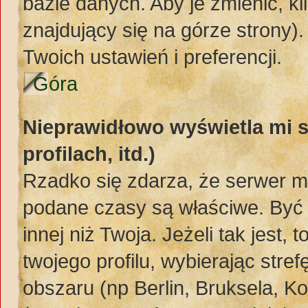
bazie danych. Aby je zmienić, kli
znajdujący się na górze strony)
Twoich ustawień i preferencji.
Góra
Nieprawidłowo wyświetla mi s
profilach, itd.)
Rzadko się zdarza, że serwer m
podane czasy są właściwe. Być 
innej niż Twoja. Jeżeli tak jest,
twojego profilu, wybierając str
obszaru (np Berlin, Bruksela, K