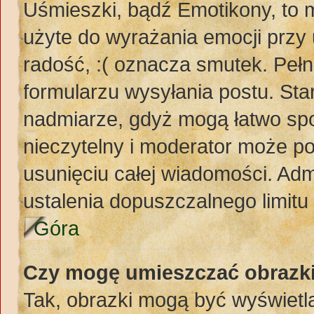
Uśmieszki, bądź Emotikony, to m
użyte do wyrażania emocji przy 
radość, :( oznacza smutek. Pełn
formularzu wysyłania postu. St
nadmiarze, gdyż mogą łatwo spo
nieczytelny i moderator może p
usunięciu całej wiadomości. Adm
ustalenia dopuszczalnego limit
Góra
Czy mogę umieszczać obrazki
Tak, obrazki mogą być wyświetla