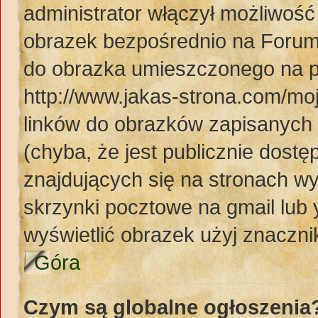
administrator włączył możliwoś
obrazek bezpośrednio na Forum
do obrazka umieszczonego na p
http://www.jakas-strona.com/mo
linków do obrazków zapisanyc
(chyba, że jest publicznie dos
znajdujących się na stronach wy
skrzynki pocztowe na gmail lub 
wyświetlić obrazek użyj znaczn
Góra
Czym są globalne ogłoszenia