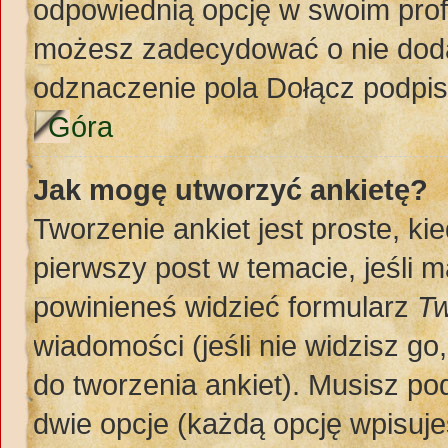
odpowiednią opcję w swoim prof
możesz zadecydować o nie doda
odznaczenie pola Dołącz podpis
Góra
Jak mogę utworzyć ankietę?
Tworzenie ankiet jest proste, k
pierwszy post w temacie, jeśli 
powinieneś widzieć formularz
Tw
wiadomości (jeśli nie widzisz g
do tworzenia ankiet). Musisz pod
dwie opcje (każdą opcję wpisuje