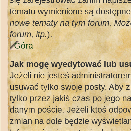
tematu wymienione są dostępne d
nowe tematy na tym forum, Moż
forum, itp.
).
Góra
Jak mogę wyedytować lub us
Jeżeli nie jesteś administrato
usuwać tylko swoje posty. Aby z
tylko przez jakiś czas po jego na
danym poście. Jeżeli ktoś odpow
zmian na dole będzie wyświetlan