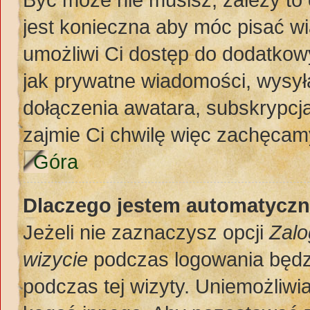
jest konieczna aby móc pisać w
umożliwi Ci dostęp do dodatkowy
jak prywatne wiadomości, wysył
dołączenia awatara, subskrypcja
zajmie Ci chwilę więc zachęcamy
Góra
Dlaczego jestem automatycz
Jeżeli nie zaznaczysz opcji
Zalo
wizycie
podczas logowania będz
podczas tej wizyty. Uniemożliwi