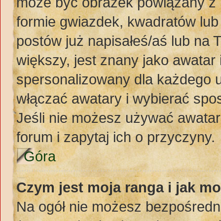
może być obrazek powiązany z 
formie gwiazdek, kwadratów lub
postów już napisałeś/aś lub na 
większy, jest znany jako awatar 
spersonalizowany dla każdego u
włączać awatary i wybierać spo
Jeśli nie możesz używać awataró
forum i zapytaj ich o przyczyny.
Góra
Czym jest moja ranga i jak mo
Na ogół nie możesz bezpośredni