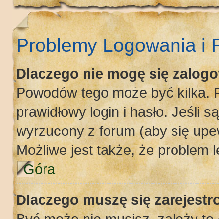
Problemy Logowania i R
Dlaczego nie mogę się zalog
Powodów tego może być kilka. P
prawidłowy login i hasło. Jeśli 
wyrzucony z forum (aby się upew
Możliwe jest także, że problem l
Góra
Dlaczego muszę się zarejest
Być może nie musisz, zależy to 