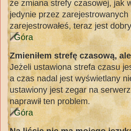
że zmiana strefy czasowej, jak
jedynie przez zarejestrowanych 
zarejestrowałeś, teraz jest dobr
Góra
Zmieniłem strefę czasową, al
Jeżeli ustawiona strefa czasu j
a czas nadal jest wyświetlany 
ustawiony jest zegar na serwerz
naprawił ten problem.
Góra
Na liście nie ma mojego język