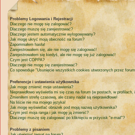
Problemy Logowania i Rejestracji
Dlaczego nie mogę się zalogować?
Dlaczego muszę się zarejestrować?
Dlaczego jestem automatycznie wylogowywany?
Jak mogę ukryć moją obecność na forum?
Zapomniałem hasła!
Zarejestrowałem się, ale nie mogę się zalogować!
Zarejestrowałem się kiedyś, ale nie mogę się już zalogować!
Czym jest COPPA?
Dlaczego nie mogę się zarejestrować?
Co spowoduje "Usunięcie wszystkich cookies utworzonych przez forum
Preferencje i ustawienia użytkownika
Jak mogę zmienić moje ustawienia?
Nieprawidłowo wyświetla mi się czas na forum (w postach, w profilach, i
Zmieniłem strefę czasową, ale czasy nadal są nieprawidłowe!
Na liście nie ma mojego języka!
Jak mogę wyświetlać obrazek pod moją nazwą użytkownika?
Czym jest moja ranga i jak mogę ją zmienić?
Dlaczego muszę się zalogować po kliknięciu w przycisk "e-mail"?
Problemy z pisaniem
Jak utworzyć temat na forum?