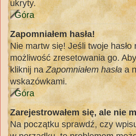
ukryty.
Góra
Zapomniałem hasła!
Nie martw się! Jeśli twoje hasło
możliwość zresetowania go. Aby 
kliknij na
Zapomniałem hasła
a n
wskazówkami.
Góra
Zarejestrowałem się, ale nie 
Na początku sprawdź, czy wpisuj
w porządku, to problemem może 