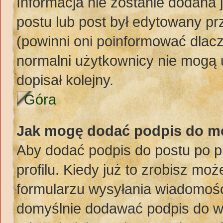
Informacja nie zostanie dodana j
postu lub post był edytowany pr
(powinni oni poinformować dlacz
normalni użytkownicy nie mogą 
dopisał kolejny.
Góra
Jak mogę dodać podpis do m
Aby dodać podpis do postu po 
profilu. Kiedy już to zrobisz m
formularzu wysyłania wiadomośc
domyślnie dodawać podpis do w