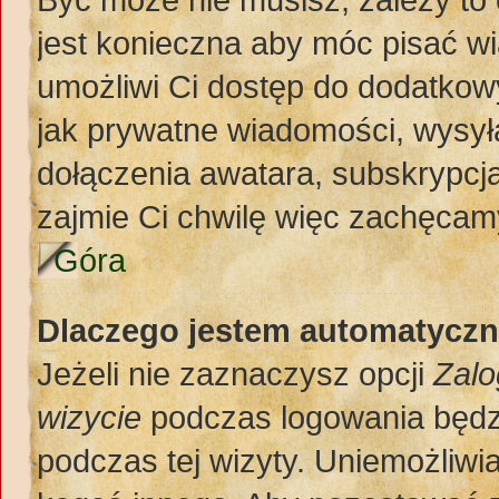
jest konieczna aby móc pisać w
umożliwi Ci dostęp do dodatkowy
jak prywatne wiadomości, wysył
dołączenia awatara, subskrypcja
zajmie Ci chwilę więc zachęcamy
Góra
Dlaczego jestem automatycz
Jeżeli nie zaznaczysz opcji
Zalo
wizycie
podczas logowania będz
podczas tej wizyty. Uniemożliwi