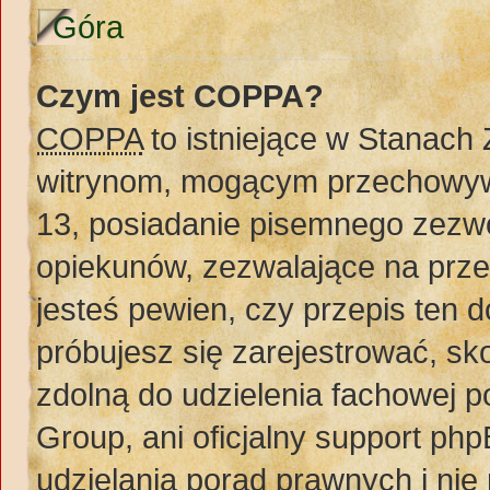
Góra
Czym jest COPPA?
COPPA
to istniejące w Stanach
witrynom, mogącym przechowywa
13, posiadanie pisemnego zezw
opiekunów, zezwalające na prze
jesteś pewien, czy przepis ten do
próbujesz się zarejestrować, sko
zdolną do udzielenia fachowej 
Group, ani oficjalny support ph
udzielania porad prawnych i nie 