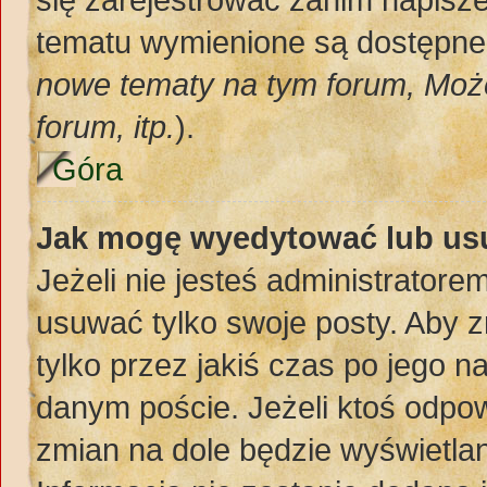
tematu wymienione są dostępne d
nowe tematy na tym forum, Moż
forum, itp.
).
Góra
Jak mogę wyedytować lub us
Jeżeli nie jesteś administrato
usuwać tylko swoje posty. Aby z
tylko przez jakiś czas po jego na
danym poście. Jeżeli ktoś odpow
zmian na dole będzie wyświetlan