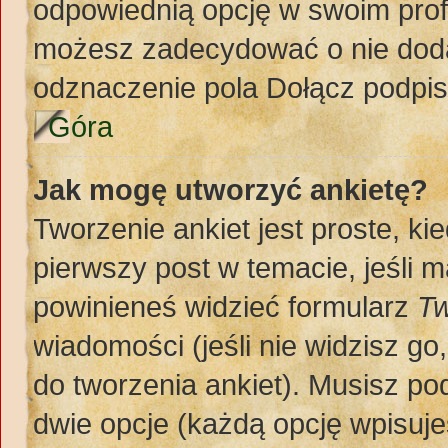
odpowiednią opcję w swoim prof
możesz zadecydować o nie doda
odznaczenie pola Dołącz podpis
Góra
Jak mogę utworzyć ankietę?
Tworzenie ankiet jest proste, k
pierwszy post w temacie, jeśli 
powinieneś widzieć formularz
Tw
wiadomości (jeśli nie widzisz g
do tworzenia ankiet). Musisz pod
dwie opcje (każdą opcję wpisuje