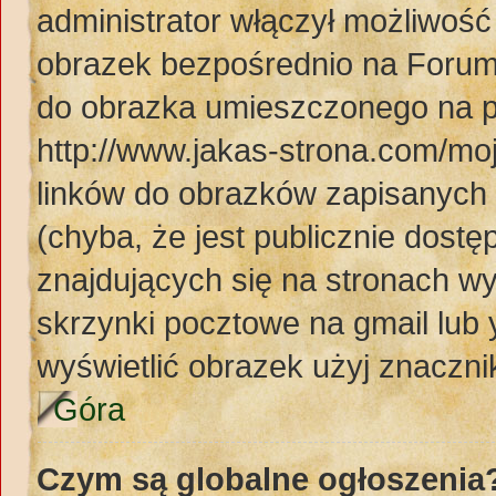
administrator włączył możliwoś
obrazek bezpośrednio na Forum
do obrazka umieszczonego na p
http://www.jakas-strona.com/mo
linków do obrazków zapisanyc
(chyba, że jest publicznie dos
znajdujących się na stronach wy
skrzynki pocztowe na gmail lub 
wyświetlić obrazek użyj znaczn
Góra
Czym są globalne ogłoszenia