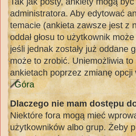
Tak jak posty, ankiety mogą być
administratora. Aby edytować a
temacie (ankieta zawsze jest z n
oddał głosu to użytkownik może 
jeśli jednak zostały już oddane 
może to zrobić. Uniemożliwia t
ankietach poprzez zmianę opcji 
Góra
Dlaczego nie mam dostępu d
Niektóre fora mogą mieć wprowa
użytkowników albo grup. Żeby pr