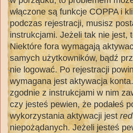
włączone są funkcje COPPA i kl
podczas rejestracji, musisz pos
instrukcjami. Jeżeli tak nie jes
Niektóre fora wymagają aktywac
samych użytkowników, bądź prze
nie logować. Po rejestracji po
wymagana jest aktywacja konta. 
zgodnie z instrukcjami w nim zaw
czy jesteś pewien, że podałeś
wykorzystania aktywacji jest
red
niepożądanych. Jeżeli jesteś p