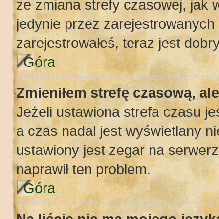
że zmiana strefy czasowej, jak
jedynie przez zarejestrowanych 
zarejestrowałeś, teraz jest dobr
Góra
Zmieniłem strefę czasową, al
Jeżeli ustawiona strefa czasu j
a czas nadal jest wyświetlany 
ustawiony jest zegar na serwerz
naprawił ten problem.
Góra
Na liście nie ma mojego język