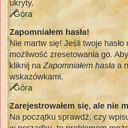
ukryty.
Góra
Zapomniałem hasła!
Nie martw się! Jeśli twoje hasło
możliwość zresetowania go. Aby 
kliknij na
Zapomniałem hasła
a n
wskazówkami.
Góra
Zarejestrowałem się, ale nie 
Na początku sprawdź, czy wpisuj
w porządku, to problemem może 