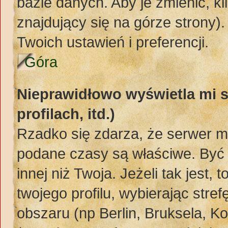
bazie danych. Aby je zmienić, kli
znajdujący się na górze strony)
Twoich ustawień i preferencji.
Góra
Nieprawidłowo wyświetla mi s
profilach, itd.)
Rzadko się zdarza, że serwer m
podane czasy są właściwe. Być 
innej niż Twoja. Jeżeli tak jest,
twojego profilu, wybierając str
obszaru (np Berlin, Bruksela, K