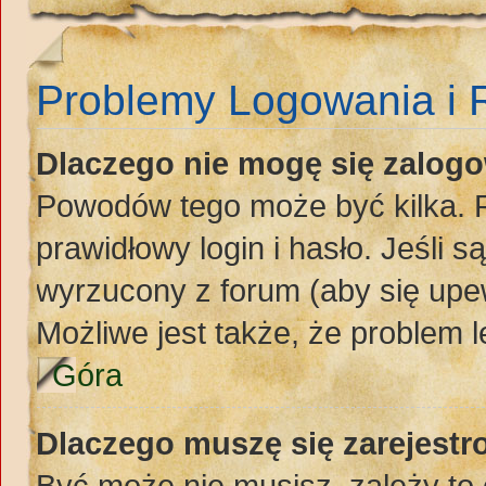
Problemy Logowania i R
Dlaczego nie mogę się zalog
Powodów tego może być kilka. P
prawidłowy login i hasło. Jeśli 
wyrzucony z forum (aby się upew
Możliwe jest także, że problem l
Góra
Dlaczego muszę się zarejest
Być może nie musisz, zależy to 