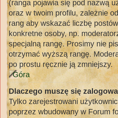
(ranga pojawia się pod nazwą u
oraz w twoim profilu, zależnie 
rang aby wskazać liczbę postów,
konkretne osoby, np. moderator
specjalną rangę. Prosimy nie pi
otrzymać wyższą rangę. Moderat
po prostu ręcznie ją zmniejszy.
Góra
Dlaczego muszę się zalogować
Tylko zarejestrowani użytkownic
poprzez wbudowany w Forum form