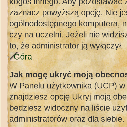
kogoś innego. Aby pozostawać 
zaznacz powyższą opcję. Nie jes
ogólnodostępnego komputera, np.
czy na uczelni. Jeżeli nie widzi
to, że administrator ją wyłączył.
Góra
Jak mogę ukryć moją obecno
W Panelu użytkownika (UCP) w 
znajdziesz opcję Ukryj moją obe
będziesz widoczny na liście uży
administratorów oraz dla siebie