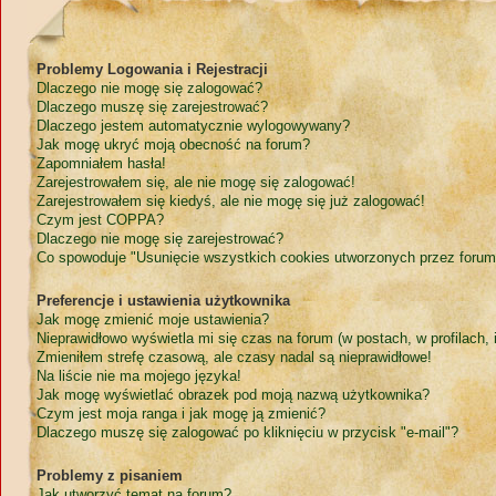
Problemy Logowania i Rejestracji
Dlaczego nie mogę się zalogować?
Dlaczego muszę się zarejestrować?
Dlaczego jestem automatycznie wylogowywany?
Jak mogę ukryć moją obecność na forum?
Zapomniałem hasła!
Zarejestrowałem się, ale nie mogę się zalogować!
Zarejestrowałem się kiedyś, ale nie mogę się już zalogować!
Czym jest COPPA?
Dlaczego nie mogę się zarejestrować?
Co spowoduje "Usunięcie wszystkich cookies utworzonych przez forum
Preferencje i ustawienia użytkownika
Jak mogę zmienić moje ustawienia?
Nieprawidłowo wyświetla mi się czas na forum (w postach, w profilach, i
Zmieniłem strefę czasową, ale czasy nadal są nieprawidłowe!
Na liście nie ma mojego języka!
Jak mogę wyświetlać obrazek pod moją nazwą użytkownika?
Czym jest moja ranga i jak mogę ją zmienić?
Dlaczego muszę się zalogować po kliknięciu w przycisk "e-mail"?
Problemy z pisaniem
Jak utworzyć temat na forum?