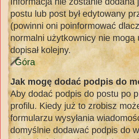
Informacja nie zostanie dodana j
postu lub post był edytowany pr
(powinni oni poinformować dlacz
normalni użytkownicy nie mogą 
dopisał kolejny.
Góra
Jak mogę dodać podpis do m
Aby dodać podpis do postu po 
profilu. Kiedy już to zrobisz m
formularzu wysyłania wiadomośc
domyślnie dodawać podpis do w