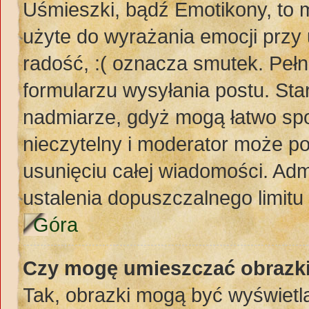
Uśmieszki, bądź Emotikony, to m
użyte do wyrażania emocji przy 
radość, :( oznacza smutek. Pełn
formularzu wysyłania postu. St
nadmiarze, gdyż mogą łatwo spo
nieczytelny i moderator może p
usunięciu całej wiadomości. Adm
ustalenia dopuszczalnego limit
Góra
Czy mogę umieszczać obrazki
Tak, obrazki mogą być wyświetla