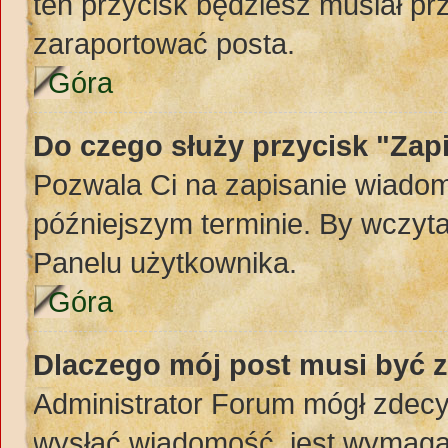
ten przycisk będziesz musiał pr
zaraportować posta.
Góra
Do czego służy przycisk "Zap
Pozwala Ci na zapisanie wiadom
późniejszym terminie. By wczyt
Panelu użytkownika.
Góra
Dlaczego mój post musi być 
Administrator Forum mógł zdec
wysłać wiadomość, jest wymaga