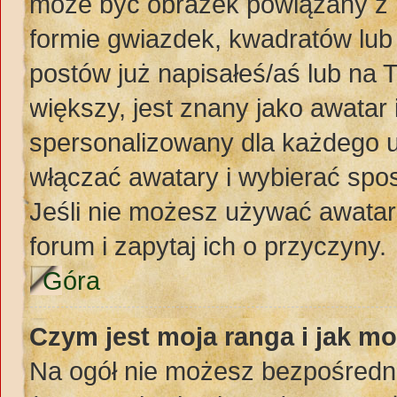
może być obrazek powiązany z 
formie gwiazdek, kwadratów lub
postów już napisałeś/aś lub na 
większy, jest znany jako awatar 
spersonalizowany dla każdego u
włączać awatary i wybierać spo
Jeśli nie możesz używać awataró
forum i zapytaj ich o przyczyny.
Góra
Czym jest moja ranga i jak mo
Na ogół nie możesz bezpośredni