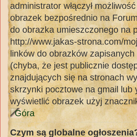
administrator włączył możliwoś
obrazek bezpośrednio na Forum
do obrazka umieszczonego na p
http://www.jakas-strona.com/mo
linków do obrazków zapisanyc
(chyba, że jest publicznie dos
znajdujących się na stronach wy
skrzynki pocztowe na gmail lub 
wyświetlić obrazek użyj znaczn
Góra
Czym są globalne ogłoszenia