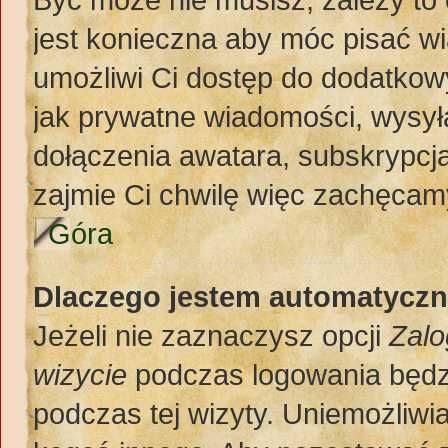
jest konieczna aby móc pisać w
umożliwi Ci dostęp do dodatkowy
jak prywatne wiadomości, wysył
dołączenia awatara, subskrypcja
zajmie Ci chwilę więc zachęcamy
Góra
Dlaczego jestem automatycz
Jeżeli nie zaznaczysz opcji
Zalo
wizycie
podczas logowania będz
podczas tej wizyty. Uniemożliwi