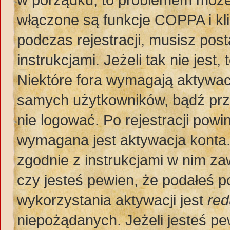
włączone są funkcje COPPA i kl
podczas rejestracji, musisz pos
instrukcjami. Jeżeli tak nie jes
Niektóre fora wymagają aktywac
samych użytkowników, bądź prze
nie logować. Po rejestracji po
wymagana jest aktywacja konta. 
zgodnie z instrukcjami w nim zaw
czy jesteś pewien, że podałeś
wykorzystania aktywacji jest
red
niepożądanych. Jeżeli jesteś p