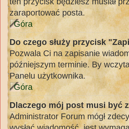
ten przycisk będziesz musiał pr
zaraportować posta.
Góra
Do czego służy przycisk "Zap
Pozwala Ci na zapisanie wiadom
późniejszym terminie. By wczyt
Panelu użytkownika.
Góra
Dlaczego mój post musi być 
Administrator Forum mógł zdec
wysłać wiadomość, jest wymaga