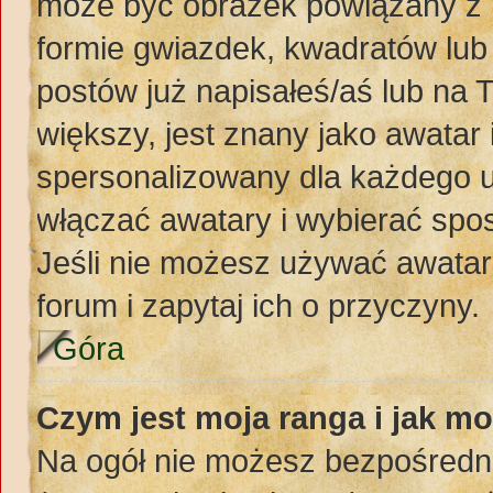
może być obrazek powiązany z 
formie gwiazdek, kwadratów lub
postów już napisałeś/aś lub na 
większy, jest znany jako awatar 
spersonalizowany dla każdego u
włączać awatary i wybierać spo
Jeśli nie możesz używać awataró
forum i zapytaj ich o przyczyny.
Góra
Czym jest moja ranga i jak mo
Na ogół nie możesz bezpośredni