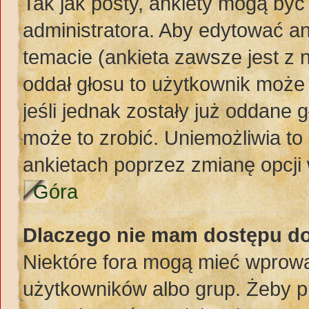
Tak jak posty, ankiety mogą być
administratora. Aby edytować a
temacie (ankieta zawsze jest z n
oddał głosu to użytkownik może 
jeśli jednak zostały już oddane 
może to zrobić. Uniemożliwia t
ankietach poprzez zmianę opcji 
Góra
Dlaczego nie mam dostępu d
Niektóre fora mogą mieć wprowa
użytkowników albo grup. Żeby pr