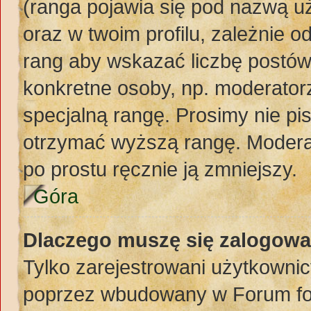
(ranga pojawia się pod nazwą u
oraz w twoim profilu, zależnie 
rang aby wskazać liczbę postów,
konkretne osoby, np. moderator
specjalną rangę. Prosimy nie pi
otrzymać wyższą rangę. Moderat
po prostu ręcznie ją zmniejszy.
Góra
Dlaczego muszę się zalogować
Tylko zarejestrowani użytkownic
poprzez wbudowany w Forum form