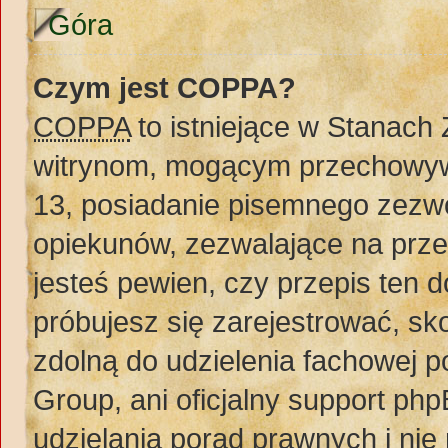
Góra
Czym jest COPPA?
COPPA
to istniejące w Stanach
witrynom, mogącym przechowywa
13, posiadanie pisemnego zezw
opiekunów, zezwalające na prze
jesteś pewien, czy przepis ten do
próbujesz się zarejestrować, sko
zdolną do udzielenia fachowej 
Group, ani oficjalny support ph
udzielania porad prawnych i nie 