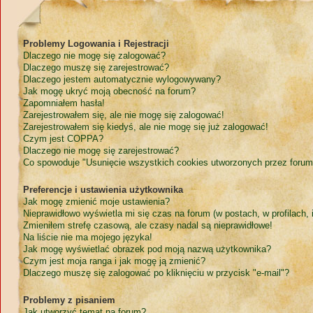
Problemy Logowania i Rejestracji
Dlaczego nie mogę się zalogować?
Dlaczego muszę się zarejestrować?
Dlaczego jestem automatycznie wylogowywany?
Jak mogę ukryć moją obecność na forum?
Zapomniałem hasła!
Zarejestrowałem się, ale nie mogę się zalogować!
Zarejestrowałem się kiedyś, ale nie mogę się już zalogować!
Czym jest COPPA?
Dlaczego nie mogę się zarejestrować?
Co spowoduje "Usunięcie wszystkich cookies utworzonych przez forum
Preferencje i ustawienia użytkownika
Jak mogę zmienić moje ustawienia?
Nieprawidłowo wyświetla mi się czas na forum (w postach, w profilach, i
Zmieniłem strefę czasową, ale czasy nadal są nieprawidłowe!
Na liście nie ma mojego języka!
Jak mogę wyświetlać obrazek pod moją nazwą użytkownika?
Czym jest moja ranga i jak mogę ją zmienić?
Dlaczego muszę się zalogować po kliknięciu w przycisk "e-mail"?
Problemy z pisaniem
Jak utworzyć temat na forum?