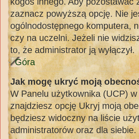
kogoś innego. Aby pozostawać 
zaznacz powyższą opcję. Nie jes
ogólnodostępnego komputera, np.
czy na uczelni. Jeżeli nie widzi
to, że administrator ją wyłączył.
Góra
Jak mogę ukryć moją obecno
W Panelu użytkownika (UCP) w 
znajdziesz opcję Ukryj moją obe
będziesz widoczny na liście uży
administratorów oraz dla siebie