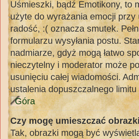
Uśmieszki, bądź Emotikony, to m
użyte do wyrażania emocji przy 
radość, :( oznacza smutek. Pełn
formularzu wysyłania postu. St
nadmiarze, gdyż mogą łatwo spo
nieczytelny i moderator może p
usunięciu całej wiadomości. Adm
ustalenia dopuszczalnego limit
Góra
Czy mogę umieszczać obrazki
Tak, obrazki mogą być wyświetla