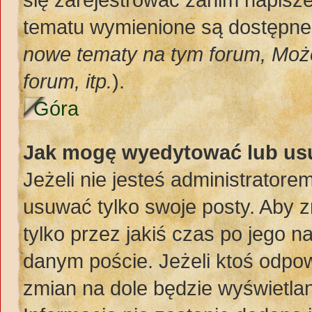
tematu wymienione są dostępne d
nowe tematy na tym forum, Moż
forum, itp.
).
Góra
Jak mogę wyedytować lub us
Jeżeli nie jesteś administrato
usuwać tylko swoje posty. Aby z
tylko przez jakiś czas po jego na
danym poście. Jeżeli ktoś odpow
zmian na dole będzie wyświetlan