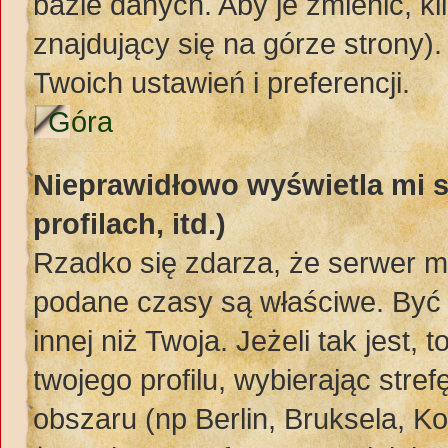
bazie danych. Aby je zmienić, kli
znajdujący się na górze strony)
Twoich ustawień i preferencji.
Góra
Nieprawidłowo wyświetla mi s
profilach, itd.)
Rzadko się zdarza, że serwer m
podane czasy są właściwe. Być 
innej niż Twoja. Jeżeli tak jest,
twojego profilu, wybierając str
obszaru (np Berlin, Bruksela, K