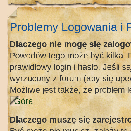
Problemy Logowania i R
Dlaczego nie mogę się zalog
Powodów tego może być kilka. P
prawidłowy login i hasło. Jeśli 
wyrzucony z forum (aby się upew
Możliwe jest także, że problem l
Góra
Dlaczego muszę się zarejest
Być może nie musisz, zależy to 