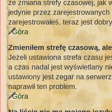
że zmiana strefy czasowej, jak
jedynie przez zarejestrowanych 
zarejestrowałeś, teraz jest dobr
Góra
Zmieniłem strefę czasową, al
Jeżeli ustawiona strefa czasu j
a czas nadal jest wyświetlany 
ustawiony jest zegar na serwerz
naprawił ten problem.
Góra
Na liście nie ma mojego język