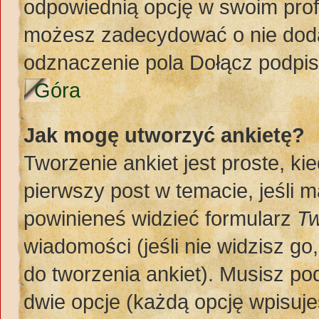
odpowiednią opcję w swoim prof
możesz zadecydować o nie doda
odznaczenie pola Dołącz podpis
Góra
Jak mogę utworzyć ankietę?
Tworzenie ankiet jest proste, k
pierwszy post w temacie, jeśli 
powinieneś widzieć formularz
Tw
wiadomości (jeśli nie widzisz g
do tworzenia ankiet). Musisz pod
dwie opcje (każdą opcję wpisuje