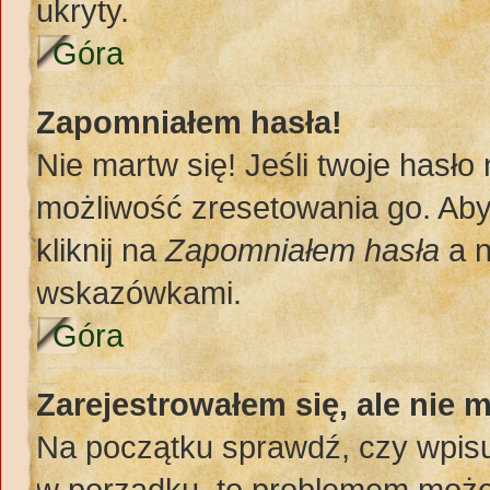
ukryty.
Góra
Zapomniałem hasła!
Nie martw się! Jeśli twoje hasło
możliwość zresetowania go. Aby 
kliknij na
Zapomniałem hasła
a n
wskazówkami.
Góra
Zarejestrowałem się, ale nie 
Na początku sprawdź, czy wpisuj
w porządku, to problemem może 