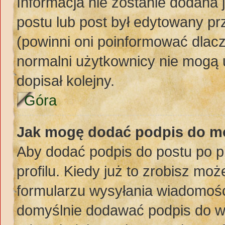
Informacja nie zostanie dodana j
postu lub post był edytowany pr
(powinni oni poinformować dlacz
normalni użytkownicy nie mogą 
dopisał kolejny.
Góra
Jak mogę dodać podpis do m
Aby dodać podpis do postu po 
profilu. Kiedy już to zrobisz m
formularzu wysyłania wiadomośc
domyślnie dodawać podpis do w