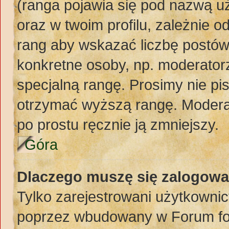
(ranga pojawia się pod nazwą u
oraz w twoim profilu, zależnie 
rang aby wskazać liczbę postów,
konkretne osoby, np. moderator
specjalną rangę. Prosimy nie pi
otrzymać wyższą rangę. Moderat
po prostu ręcznie ją zmniejszy.
Góra
Dlaczego muszę się zalogować
Tylko zarejestrowani użytkownic
poprzez wbudowany w Forum form