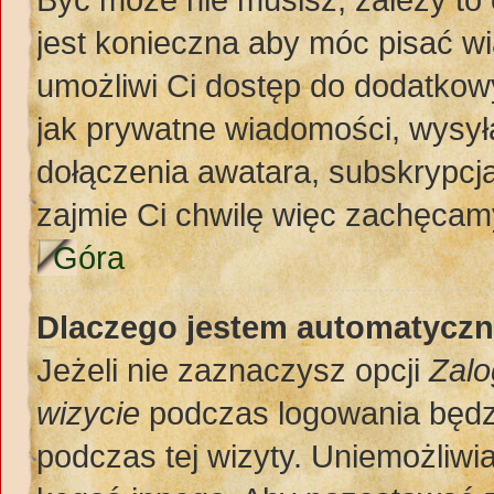
jest konieczna aby móc pisać w
umożliwi Ci dostęp do dodatkowy
jak prywatne wiadomości, wysył
dołączenia awatara, subskrypcja
zajmie Ci chwilę więc zachęcamy
Góra
Dlaczego jestem automatycz
Jeżeli nie zaznaczysz opcji
Zalo
wizycie
podczas logowania będz
podczas tej wizyty. Uniemożliwi