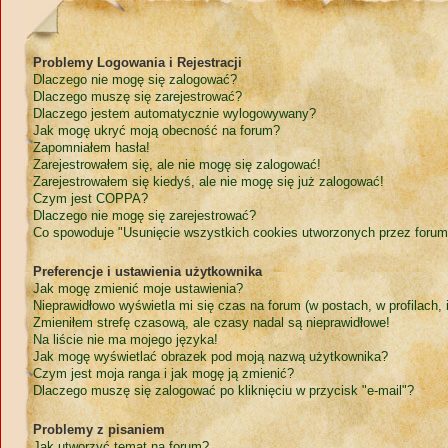
Problemy Logowania i Rejestracji
Dlaczego nie mogę się zalogować?
Dlaczego muszę się zarejestrować?
Dlaczego jestem automatycznie wylogowywany?
Jak mogę ukryć moją obecność na forum?
Zapomniałem hasła!
Zarejestrowałem się, ale nie mogę się zalogować!
Zarejestrowałem się kiedyś, ale nie mogę się już zalogować!
Czym jest COPPA?
Dlaczego nie mogę się zarejestrować?
Co spowoduje "Usunięcie wszystkich cookies utworzonych przez forum
Preferencje i ustawienia użytkownika
Jak mogę zmienić moje ustawienia?
Nieprawidłowo wyświetla mi się czas na forum (w postach, w profilach, i
Zmieniłem strefę czasową, ale czasy nadal są nieprawidłowe!
Na liście nie ma mojego języka!
Jak mogę wyświetlać obrazek pod moją nazwą użytkownika?
Czym jest moja ranga i jak mogę ją zmienić?
Dlaczego muszę się zalogować po kliknięciu w przycisk "e-mail"?
Problemy z pisaniem
Jak utworzyć temat na forum?