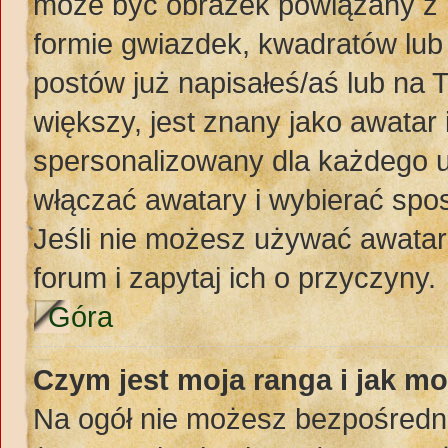
może być obrazek powiązany z 
formie gwiazdek, kwadratów lub
postów już napisałeś/aś lub na 
większy, jest znany jako awatar 
spersonalizowany dla każdego u
włączać awatary i wybierać spo
Jeśli nie możesz używać awataró
forum i zapytaj ich o przyczyny.
Góra
Czym jest moja ranga i jak mo
Na ogół nie możesz bezpośredni