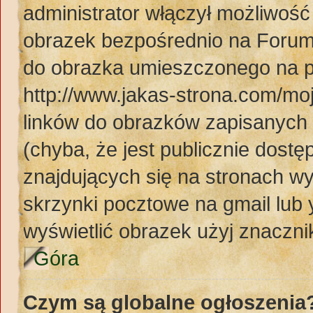
administrator włączył możliwoś
obrazek bezpośrednio na Forum
do obrazka umieszczonego na p
http://www.jakas-strona.com/mo
linków do obrazków zapisanyc
(chyba, że jest publicznie dos
znajdujących się na stronach wy
skrzynki pocztowe na gmail lub 
wyświetlić obrazek użyj znaczn
Góra
Czym są globalne ogłoszenia