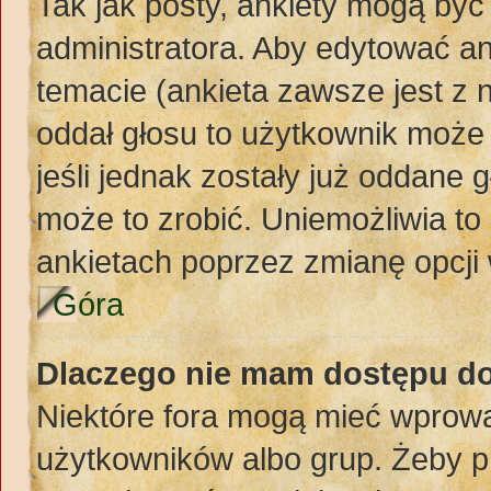
Tak jak posty, ankiety mogą być
administratora. Aby edytować a
temacie (ankieta zawsze jest z n
oddał głosu to użytkownik może 
jeśli jednak zostały już oddane 
może to zrobić. Uniemożliwia t
ankietach poprzez zmianę opcji 
Góra
Dlaczego nie mam dostępu d
Niektóre fora mogą mieć wprowa
użytkowników albo grup. Żeby pr