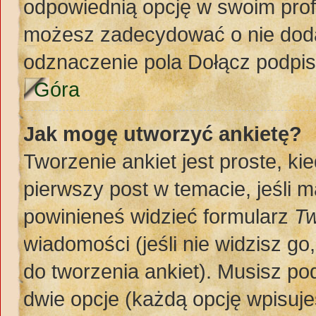
odpowiednią opcję w swoim prof
możesz zadecydować o nie doda
odznaczenie pola Dołącz podpis
Góra
Jak mogę utworzyć ankietę?
Tworzenie ankiet jest proste, k
pierwszy post w temacie, jeśli 
powinieneś widzieć formularz
Tw
wiadomości (jeśli nie widzisz g
do tworzenia ankiet). Musisz pod
dwie opcje (każdą opcję wpisuje