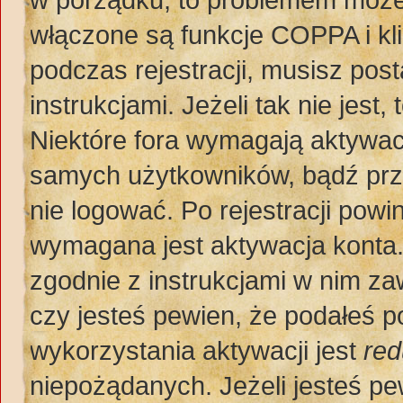
włączone są funkcje COPPA i kl
podczas rejestracji, musisz pos
instrukcjami. Jeżeli tak nie jes
Niektóre fora wymagają aktywac
samych użytkowników, bądź prze
nie logować. Po rejestracji po
wymagana jest aktywacja konta. 
zgodnie z instrukcjami w nim zaw
czy jesteś pewien, że podałeś
wykorzystania aktywacji jest
red
niepożądanych. Jeżeli jesteś p