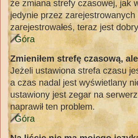
że zmiana strefy czasowej, jak
jedynie przez zarejestrowanych 
zarejestrowałeś, teraz jest dobr
Góra
Zmieniłem strefę czasową, al
Jeżeli ustawiona strefa czasu j
a czas nadal jest wyświetlany 
ustawiony jest zegar na serwerz
naprawił ten problem.
Góra
Na liście nie ma mojego język