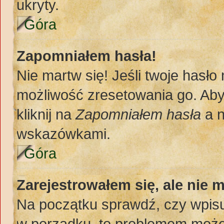
ukryty.
Góra
Zapomniałem hasła!
Nie martw się! Jeśli twoje hasło
możliwość zresetowania go. Aby 
kliknij na
Zapomniałem hasła
a n
wskazówkami.
Góra
Zarejestrowałem się, ale nie 
Na początku sprawdź, czy wpisuj
w porządku, to problemem może 