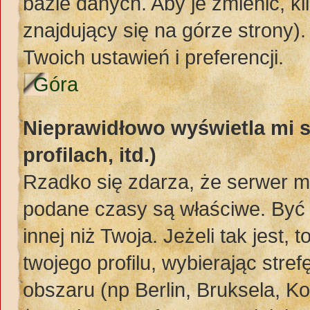
bazie danych. Aby je zmienić, kli
znajdujący się na górze strony)
Twoich ustawień i preferencji.
Góra
Nieprawidłowo wyświetla mi s
profilach, itd.)
Rzadko się zdarza, że serwer m
podane czasy są właściwe. Być 
innej niż Twoja. Jeżeli tak jest,
twojego profilu, wybierając str
obszaru (np Berlin, Bruksela, K