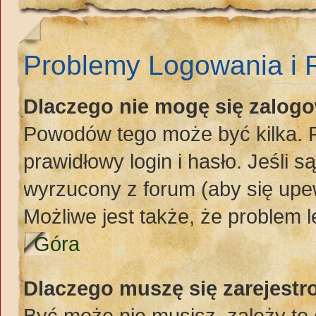
Problemy Logowania i R
Dlaczego nie mogę się zalog
Powodów tego może być kilka. P
prawidłowy login i hasło. Jeśli 
wyrzucony z forum (aby się upew
Możliwe jest także, że problem l
Góra
Dlaczego muszę się zarejest
Być może nie musisz, zależy to 