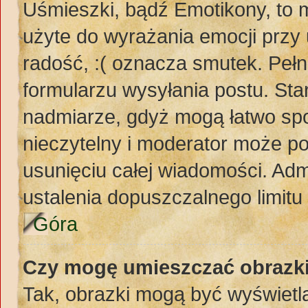
Uśmieszki, bądź Emotikony, to m
użyte do wyrażania emocji przy 
radość, :( oznacza smutek. Pełn
formularzu wysyłania postu. St
nadmiarze, gdyż mogą łatwo spo
nieczytelny i moderator może p
usunięciu całej wiadomości. Adm
ustalenia dopuszczalnego limit
Góra
Czy mogę umieszczać obrazki
Tak, obrazki mogą być wyświetla