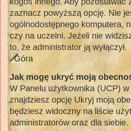
kogoś innego. Aby pozostawać 
zaznacz powyższą opcję. Nie jes
ogólnodostępnego komputera, np.
czy na uczelni. Jeżeli nie widzi
to, że administrator ją wyłączył.
Góra
Jak mogę ukryć moją obecno
W Panelu użytkownika (UCP) w 
znajdziesz opcję Ukryj moją obe
będziesz widoczny na liście uży
administratorów oraz dla siebie