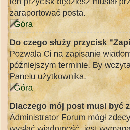
ten przycisk będziesz musiał pr
zaraportować posta.
Góra
Do czego służy przycisk "Zap
Pozwala Ci na zapisanie wiadom
późniejszym terminie. By wczyt
Panelu użytkownika.
Góra
Dlaczego mój post musi być 
Administrator Forum mógł zdec
wysłać wiadomość, jest wymaga