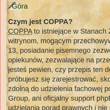
Góra
Czym jest COPPA?
COPPA
to istniejące w Stanach
witrynom, mogącym przechowywa
13, posiadanie pisemnego zezw
opiekunów, zezwalające na prze
jesteś pewien, czy przepis ten do
próbujesz się zarejestrować, sko
zdolną do udzielenia fachowej 
Group, ani oficjalny support ph
udzielania porad prawnych i nie 