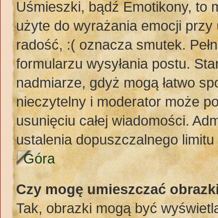
Uśmieszki, bądź Emotikony, to m
użyte do wyrażania emocji przy 
radość, :( oznacza smutek. Pełn
formularzu wysyłania postu. St
nadmiarze, gdyż mogą łatwo spo
nieczytelny i moderator może p
usunięciu całej wiadomości. Adm
ustalenia dopuszczalnego limit
Góra
Czy mogę umieszczać obrazki
Tak, obrazki mogą być wyświetla