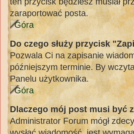
ten przycisk będziesz musiał pr
zaraportować posta.
Góra
Do czego służy przycisk "Zap
Pozwala Ci na zapisanie wiadom
późniejszym terminie. By wczyt
Panelu użytkownika.
Góra
Dlaczego mój post musi być 
Administrator Forum mógł zdec
wysłać wiadomość, jest wymaga