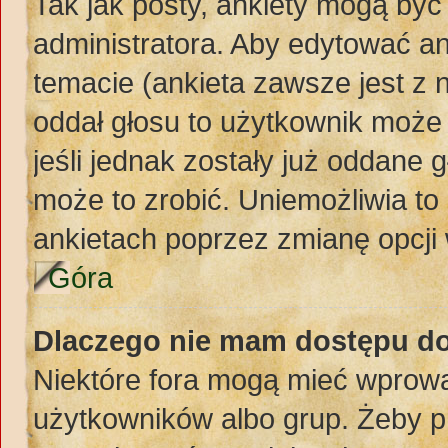
Tak jak posty, ankiety mogą być
administratora. Aby edytować a
temacie (ankieta zawsze jest z n
oddał głosu to użytkownik może 
jeśli jednak zostały już oddane 
może to zrobić. Uniemożliwia t
ankietach poprzez zmianę opcji 
Góra
Dlaczego nie mam dostępu d
Niektóre fora mogą mieć wprowa
użytkowników albo grup. Żeby pr