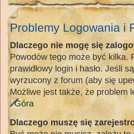
Problemy Logowania i R
Dlaczego nie mogę się zalog
Powodów tego może być kilka. P
prawidłowy login i hasło. Jeśli 
wyrzucony z forum (aby się upew
Możliwe jest także, że problem l
Góra
Dlaczego muszę się zarejest
Być może nie musisz, zależy to 