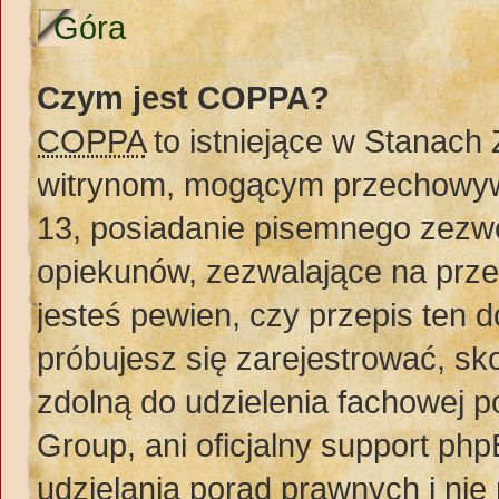
Góra
Czym jest COPPA?
COPPA
to istniejące w Stanach
witrynom, mogącym przechowywa
13, posiadanie pisemnego zezw
opiekunów, zezwalające na prze
jesteś pewien, czy przepis ten do
próbujesz się zarejestrować, sko
zdolną do udzielenia fachowej 
Group, ani oficjalny support ph
udzielania porad prawnych i nie 