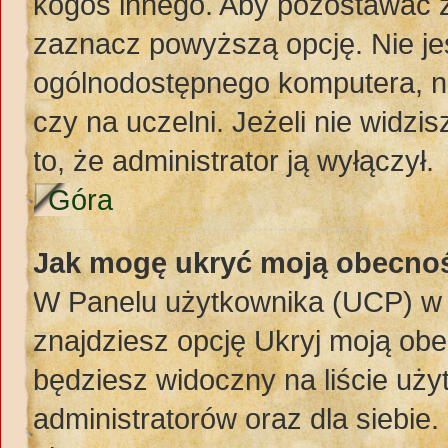
kogoś innego. Aby pozostawać 
zaznacz powyższą opcję. Nie jes
ogólnodostępnego komputera, np.
czy na uczelni. Jeżeli nie widzi
to, że administrator ją wyłączył.
Góra
Jak mogę ukryć moją obecno
W Panelu użytkownika (UCP) w 
znajdziesz opcję Ukryj moją obe
będziesz widoczny na liście uży
administratorów oraz dla siebie