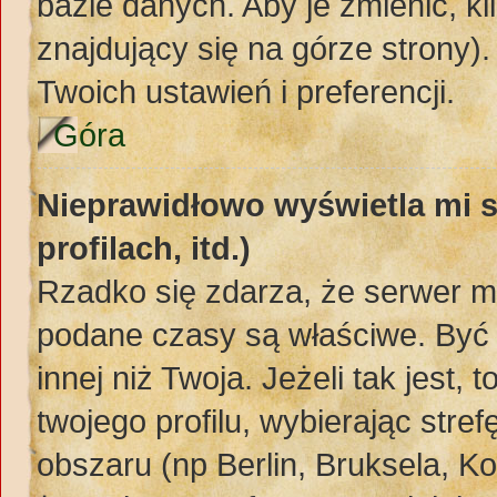
bazie danych. Aby je zmienić, kli
znajdujący się na górze strony)
Twoich ustawień i preferencji.
Góra
Nieprawidłowo wyświetla mi s
profilach, itd.)
Rzadko się zdarza, że serwer m
podane czasy są właściwe. Być 
innej niż Twoja. Jeżeli tak jest,
twojego profilu, wybierając str
obszaru (np Berlin, Bruksela, K