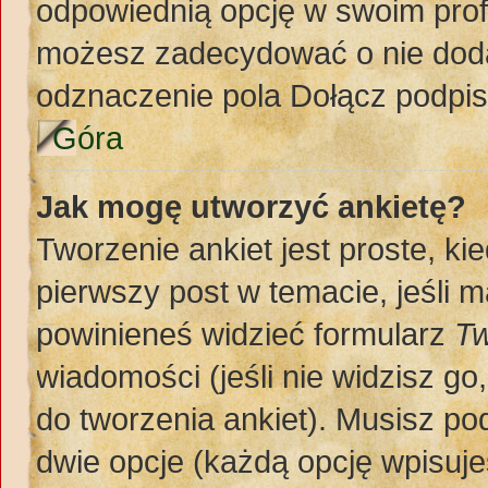
odpowiednią opcję w swoim prof
możesz zadecydować o nie doda
odznaczenie pola Dołącz podpis
Góra
Jak mogę utworzyć ankietę?
Tworzenie ankiet jest proste, k
pierwszy post w temacie, jeśli 
powinieneś widzieć formularz
Tw
wiadomości (jeśli nie widzisz g
do tworzenia ankiet). Musisz pod
dwie opcje (każdą opcję wpisuje