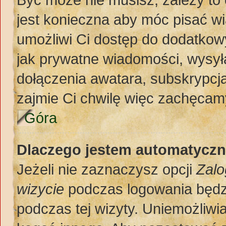
jest konieczna aby móc pisać w
umożliwi Ci dostęp do dodatkowy
jak prywatne wiadomości, wysył
dołączenia awatara, subskrypcja
zajmie Ci chwilę więc zachęcamy
Góra
Dlaczego jestem automatycz
Jeżeli nie zaznaczysz opcji
Zalo
wizycie
podczas logowania będz
podczas tej wizyty. Uniemożliwi