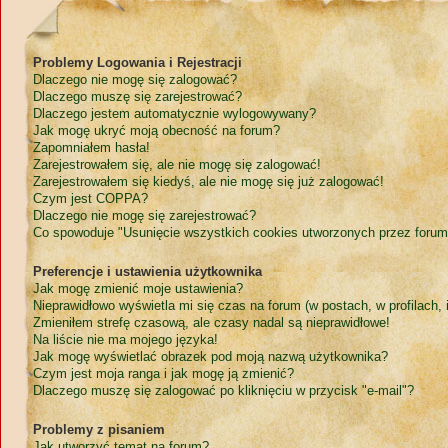
Problemy Logowania i Rejestracji
Dlaczego nie mogę się zalogować?
Dlaczego muszę się zarejestrować?
Dlaczego jestem automatycznie wylogowywany?
Jak mogę ukryć moją obecność na forum?
Zapomniałem hasła!
Zarejestrowałem się, ale nie mogę się zalogować!
Zarejestrowałem się kiedyś, ale nie mogę się już zalogować!
Czym jest COPPA?
Dlaczego nie mogę się zarejestrować?
Co spowoduje "Usunięcie wszystkich cookies utworzonych przez forum
Preferencje i ustawienia użytkownika
Jak mogę zmienić moje ustawienia?
Nieprawidłowo wyświetla mi się czas na forum (w postach, w profilach, i
Zmieniłem strefę czasową, ale czasy nadal są nieprawidłowe!
Na liście nie ma mojego języka!
Jak mogę wyświetlać obrazek pod moją nazwą użytkownika?
Czym jest moja ranga i jak mogę ją zmienić?
Dlaczego muszę się zalogować po kliknięciu w przycisk "e-mail"?
Problemy z pisaniem
Jak utworzyć temat na forum?