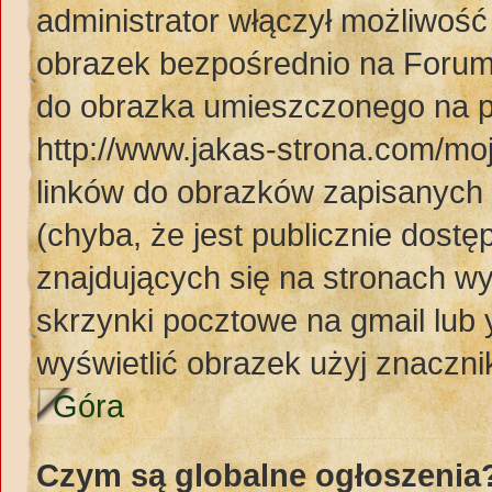
administrator włączył możliwoś
obrazek bezpośrednio na Forum
do obrazka umieszczonego na p
http://www.jakas-strona.com/mo
linków do obrazków zapisanyc
(chyba, że jest publicznie dos
znajdujących się na stronach wy
skrzynki pocztowe na gmail lub 
wyświetlić obrazek użyj znaczn
Góra
Czym są globalne ogłoszenia