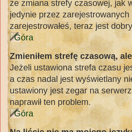
że zmiana strefy czasowej, jak
jedynie przez zarejestrowanych 
zarejestrowałeś, teraz jest dobr
Góra
Zmieniłem strefę czasową, al
Jeżeli ustawiona strefa czasu j
a czas nadal jest wyświetlany 
ustawiony jest zegar na serwerz
naprawił ten problem.
Góra
Na liście nie ma mojego język