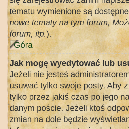
tematu wymienione są dostępne d
nowe tematy na tym forum, Moż
forum, itp.
).
Góra
Jak mogę wyedytować lub us
Jeżeli nie jesteś administrato
usuwać tylko swoje posty. Aby z
tylko przez jakiś czas po jego na
danym poście. Jeżeli ktoś odpow
zmian na dole będzie wyświetlan