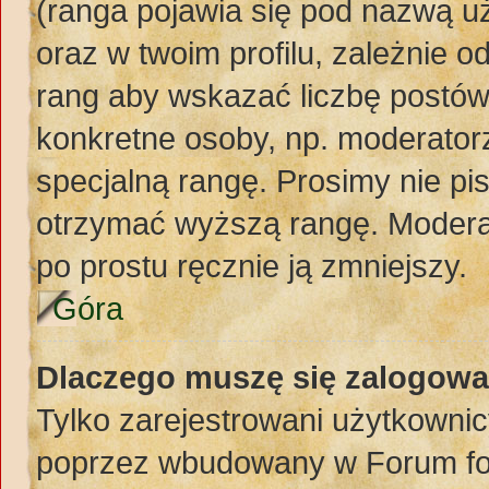
(ranga pojawia się pod nazwą u
oraz w twoim profilu, zależnie 
rang aby wskazać liczbę postów,
konkretne osoby, np. moderator
specjalną rangę. Prosimy nie pi
otrzymać wyższą rangę. Moderat
po prostu ręcznie ją zmniejszy.
Góra
Dlaczego muszę się zalogować
Tylko zarejestrowani użytkownic
poprzez wbudowany w Forum form