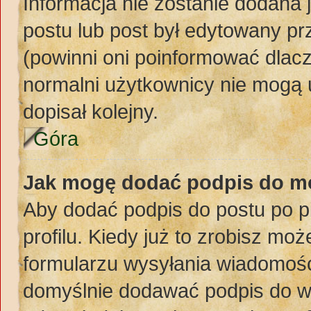
Informacja nie zostanie dodana j
postu lub post był edytowany pr
(powinni oni poinformować dlacz
normalni użytkownicy nie mogą 
dopisał kolejny.
Góra
Jak mogę dodać podpis do m
Aby dodać podpis do postu po 
profilu. Kiedy już to zrobisz m
formularzu wysyłania wiadomośc
domyślnie dodawać podpis do w