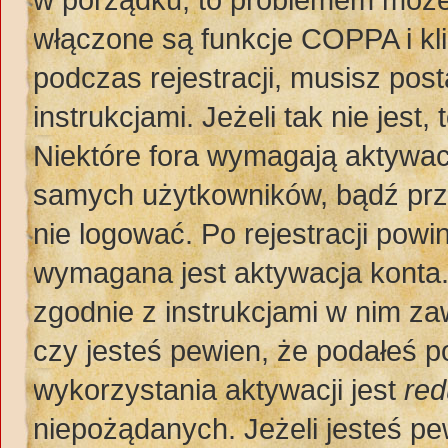
włączone są funkcje COPPA i kl
podczas rejestracji, musisz pos
instrukcjami. Jeżeli tak nie jes
Niektóre fora wymagają aktywac
samych użytkowników, bądź prze
nie logować. Po rejestracji po
wymagana jest aktywacja konta. 
zgodnie z instrukcjami w nim zaw
czy jesteś pewien, że podałeś
wykorzystania aktywacji jest
red
niepożądanych. Jeżeli jesteś p