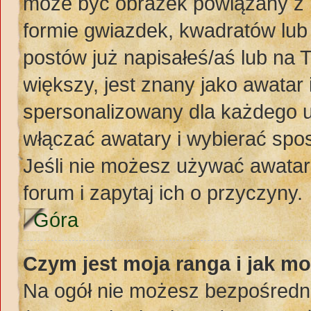
może być obrazek powiązany z 
formie gwiazdek, kwadratów lub
postów już napisałeś/aś lub na 
większy, jest znany jako awatar 
spersonalizowany dla każdego u
włączać awatary i wybierać spo
Jeśli nie możesz używać awataró
forum i zapytaj ich o przyczyny.
Góra
Czym jest moja ranga i jak mo
Na ogół nie możesz bezpośredni