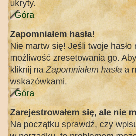
ukryty.
Góra
Zapomniałem hasła!
Nie martw się! Jeśli twoje hasło
możliwość zresetowania go. Aby 
kliknij na
Zapomniałem hasła
a n
wskazówkami.
Góra
Zarejestrowałem się, ale nie 
Na początku sprawdź, czy wpisuj
w porządku, to problemem może 