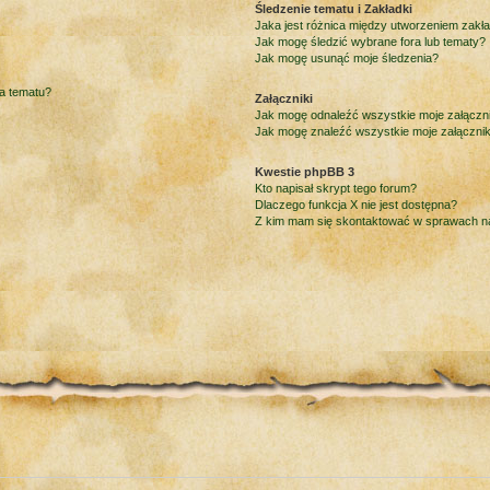
Śledzenie tematu i Zakładki
Jaka jest różnica między utworzeniem zakł
Jak mogę śledzić wybrane fora lub tematy?
Jak mogę usunąć moje śledzenia?
ia tematu?
Załączniki
Jak mogę odnaleźć wszystkie moje załączni
Jak mogę znaleźć wszystkie moje załącznik
Kwestie phpBB 3
Kto napisał skrypt tego forum?
Dlaczego funkcja X nie jest dostępna?
Z kim mam się skontaktować w sprawach 