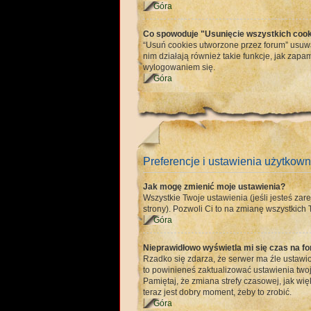
Góra
Co spowoduje "Usunięcie wszystkich cook
“Usuń cookies utworzone przez forum” usuw
nim działają również takie funkcje, jak z
wylogowaniem się.
Góra
Preferencje i ustawienia użytkown
Jak mogę zmienić moje ustawienia?
Wszystkie Twoje ustawienia (jeśli jesteś zare
strony). Pozwoli Ci to na zmianę wszystkich T
Góra
Nieprawidłowo wyświetla mi się czas na for
Rzadko się zdarza, że serwer ma źle ustawio
to powinieneś zaktualizować ustawienia twoj
Pamiętaj, że zmiana strefy czasowej, jak wi
teraz jest dobry moment, żeby to zrobić.
Góra