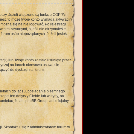
eczy. Jeżeli włączone są funkcje COPPA i
e jest, to może twoje konto wymaga aktywacji?
można się na nie logować. Po rejestracji
 nim zawartymi, a jeśli nie otrzymałeś e-
forum osób niepożądanych. Jeżeli jesteś
ji) lub Twoje konto zostało usunięte przez
wyczaj na forach okresowo usuwa się
ączyć do dyskusji na forum.
tnich do lat 13, posiadanie pisemnego
epis ten dotyczy Ciebie lub witryny, na
amiętać, że ani phpBB Group, ani oficjalny
i. Skontaktuj się z administratorem forum w