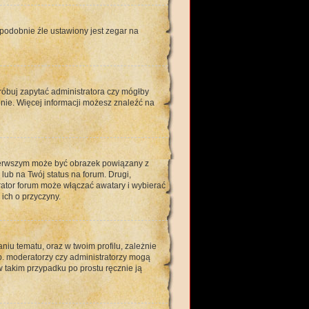
opodobnie źle ustawiony jest zegar na
róbuj zapytać administratora czy mógłby
enie. Więcej informacji możesz znaleźć na
pierwszym może być obrazek powiązany z
ub na Twój status na forum. Drugi,
rator forum może włączać awatary i wybierać
ich o przyczyny.
iu tematu, oraz w twoim profilu, zależnie
p. moderatorzy czy administratorzy mogą
w takim przypadku po prostu ręcznie ją