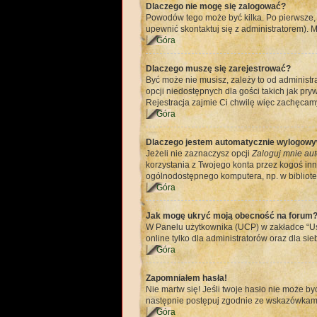
Dlaczego nie mogę się zalogować?
Powodów tego może być kilka. Po pierwsze, u
upewnić skontaktuj się z administratorem). M
Góra
Dlaczego muszę się zarejestrować?
Być może nie musisz, zależy to od administr
opcji niedostępnych dla gości takich jak pr
Rejestracja zajmie Ci chwilę więc zachęcamy
Góra
Dlaczego jestem automatycznie wylogow
Jeżeli nie zaznaczysz opcji
Zaloguj mnie aut
korzystania z Twojego konta przez kogoś in
ogólnodostępnego komputera, np. w bibliotece
Góra
Jak mogę ukryć moją obecność na forum
W Panelu użytkownika (UCP) w zakładce “Ust
online tylko dla administratorów oraz dla sie
Góra
Zapomniałem hasła!
Nie martw się! Jeśli twoje hasło nie może by
następnie postępuj zgodnie ze wskazówkam
Góra