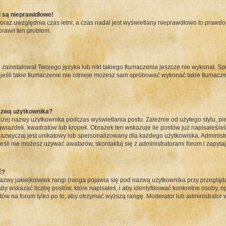
 są nieprawidłowe!
 oraz uwzględnia czas letni, a czas nadal jest wyświetlany nieprawdłowo to prawd
prawił ten problem.
zainstalował Twojego języka lub nikt takiego tłumaczenia jeszcze nie wykonał. Sp
a jeśli takie tłumaczenie nie istnieje możesz sam spróbować wykonać takie tłumacz
azwą użytkownika?
iżej nazwy użytkownika podczas wyświetlania postu. Zależnie od użytego stylu, 
iazdek, kwadratów lub kropek. Obrazek ten wskazuje ile postów już napisałeś/aś l
 zazwyczaj jest unikatowy lub spersonalizowany dla każdego użytkownika. Administ
śli nie możesz używać awatarów, skontaktuj się z administratorami forum i zapytaj 
ć?
wy jakiejkolwiek rangi (ranga pojawia się pod nazwą użytkownika przy przeglądan
y wskazać liczbę postów, które napisałeś, i aby identyfikować konkretne osoby, n
tów na forum tylko po to, aby otrzymać wyższą rangę. Moderator lub administrator 