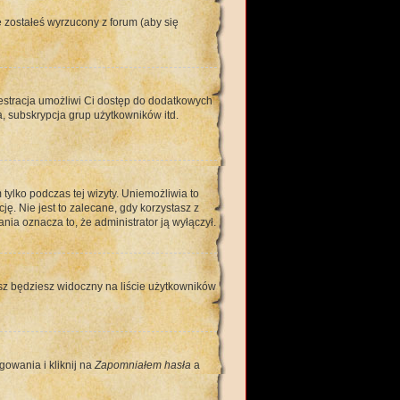
 zostałeś wyrzucony z forum (aby się
jestracja umożliwi Ci dostęp do dodatkowych
, subskrypcja grup użytkowników itd.
ylko podczas tej wizyty. Uniemożliwia to
. Nie jest to zalecane, gdy korzystasz z
nia oznacza to, że administrator ją wyłączył.
sz będziesz widoczny na liście użytkowników
gowania i kliknij na
Zapomniałem hasła
a