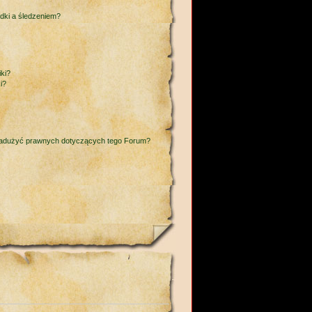
adki a śledzeniem?
ki?
i?
nadużyć prawnych dotyczących tego Forum?