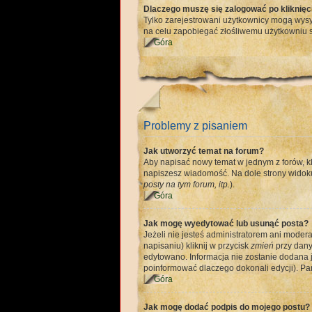
Dlaczego muszę się zalogować po kliknięci
Tylko zarejestrowani użytkownicy mogą wysył
na celu zapobiegać złośliwemu użytkowniu s
Góra
Problemy z pisaniem
Jak utworzyć temat na forum?
Aby napisać nowy temat w jednym z forów, kl
napiszesz wiadomość. Na dole strony widoku
posty na tym forum, itp.
).
Góra
Jak mogę wyedytować lub usunąć posta?
Jeżeli nie jesteś administratorem ani moder
napisaniu) kliknij w przycisk
zmień
przy danym
edytowano. Informacja nie zostanie dodana je
poinformować dlaczego dokonali edycji). Pam
Góra
Jak mogę dodać podpis do mojego postu?