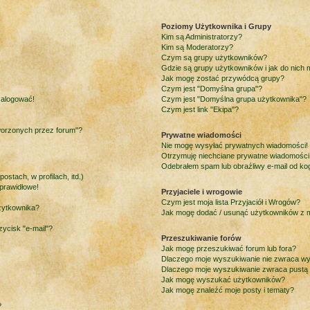
Poziomy Użytkownika i Grupy
Kim są Administratorzy?
Kim są Moderatorzy?
Czym są grupy użytkowników?
Gdzie są grupy użytkowników i jak do nich
Jak mogę zostać przywódcą grupy?
Czym jest "Domyślna grupa"?
 zalogować!
Czym jest "Domyślna grupa użytkownika"?
Czym jest link "Ekipa"?
worzonych przez forum"?
Prywatne wiadomości
Nie mogę wysyłać prywatnych wiadomości!
Otrzymuję niechciane prywatne wiadomości
Odebrałem spam lub obraźliwy e-mail od ko
stach, w profilach, itd.)
prawidłowe!
Przyjaciele i wrogowie
Czym jest moja lista Przyjaciół i Wrogów?
żytkownika?
Jak mogę dodać / usunąć użytkowników z moj
ycisk "e-mail"?
Przeszukiwanie forów
Jak mogę przeszukiwać forum lub fora?
Dlaczego moje wyszukiwanie nie zwraca w
Dlaczego moje wyszukiwanie zwraca pustą 
Jak mogę wyszukać użytkowników?
Jak mogę znaleźć moje posty i tematy?
?