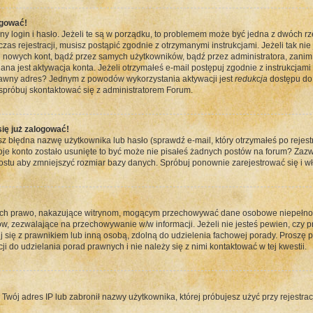
ogować!
 login i hasło. Jeżeli te są w porządku, to problemem może być jedna z dwóch rz
zas rejestracji, musisz postąpić zgodnie z otrzymanymi instrukcjami. Jeżeli tak ni
 nowych kont, bądź przez samych użytkowników, bądź przez administratora, zanim 
jest aktywacja konta. Jeżeli otrzymałeś e-mail postępuj zgodnie z instrukcjami w
prawny adres? Jednym z powodów wykorzystania aktywacji jest
redukcja
dostępu do 
próbuj skontaktować się z administratorem Forum.
się już zalogować!
łędna nazwę użytkownika lub hasło (sprawdź e-mail, który otrzymałeś po rejestrac
woje konto zostało usunięte to być może nie pisałeś żadnych postów na forum? Zaz
ostu aby zmniejszyć rozmiar bazy danych. Spróbuj ponownie zarejestrować się i wł
ych prawo, nakazujące witrynom, mogącym przechowywać dane osobowe niepełnole
 zezwalające na przechowywanie w/w informacji. Jeżeli nie jesteś pewien, czy prz
uj się z prawnikiem lub inną osobą, zdolną do udzielenia fachowej porady. Proszę p
 do udzielania porad prawnych i nie należy się z nimi kontaktować w tej kwestii.
ój adres IP lub zabronił nazwy użytkownika, której próbujesz użyć przy rejestracj