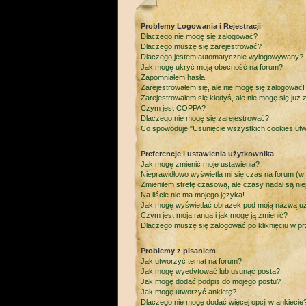
Problemy Logowania i Rejestracji
Dlaczego nie mogę się zalogować?
Dlaczego muszę się zarejestrować?
Dlaczego jestem automatycznie wylogowywany?
Jak mogę ukryć moją obecność na forum?
Zapomniałem hasła!
Zarejestrowałem się, ale nie mogę się zalogować!
Zarejestrowałem się kiedyś, ale nie mogę się już
Czym jest COPPA?
Dlaczego nie mogę się zarejestrować?
Co spowoduje "Usunięcie wszystkich cookies ut
Preferencje i ustawienia użytkownika
Jak mogę zmienić moje ustawienia?
Nieprawidłowo wyświetla mi się czas na forum (w po
Zmieniłem strefę czasową, ale czasy nadal są nie
Na liście nie ma mojego języka!
Jak mogę wyświetlać obrazek pod moją nazwą u
Czym jest moja ranga i jak mogę ją zmienić?
Dlaczego muszę się zalogować po kliknięciu w prz
Problemy z pisaniem
Jak utworzyć temat na forum?
Jak mogę wyedytować lub usunąć posta?
Jak mogę dodać podpis do mojego postu?
Jak mogę utworzyć ankietę?
Dlaczego nie mogę dodać więcej opcji w ankiecie