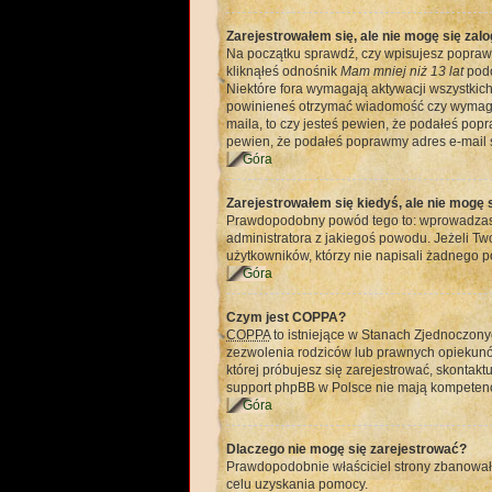
Zarejestrowałem się, ale nie mogę się zal
Na początku sprawdź, czy wpisujesz poprawny
kliknąłeś odnośnik
Mam mniej niż 13 lat
podc
Niektóre fora wymagają aktywacji wszystkich
powinieneś otrzymać wiadomość czy wymagana 
maila, to czy jesteś pewien, że podałeś po
pewien, że podałeś poprawmy adres e-mail s
Góra
Zarejestrowałem się kiedyś, ale nie mogę 
Prawdopodobny powód tego to: wprowadzasz b
administratora z jakiegoś powodu. Jeżeli T
użytkowników, którzy nie napisali żadnego p
Góra
Czym jest COPPA?
COPPA
to istniejące w Stanach Zjednoczon
zezwolenia rodziców lub prawnych opiekunów,
której próbujesz się zarejestrować, skontakt
support phpBB w Polsce nie mają kompetencji
Góra
Dlaczego nie mogę się zarejestrować?
Prawdopodobnie właściciel strony zbanował Tw
celu uzyskania pomocy.