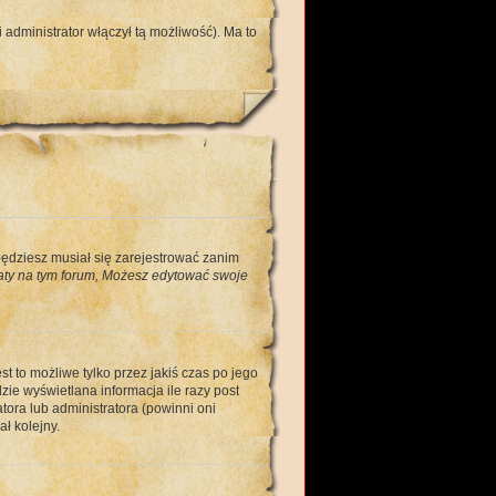
administrator włączył tą możliwość). Ma to
będziesz musiał się zarejestrować zanim
ty na tym forum, Możesz edytować swoje
t to możliwe tylko przez jakiś czas po jego
ie wyświetlana informacja ile razy post
tora lub administratora (powinni oni
ł kolejny.