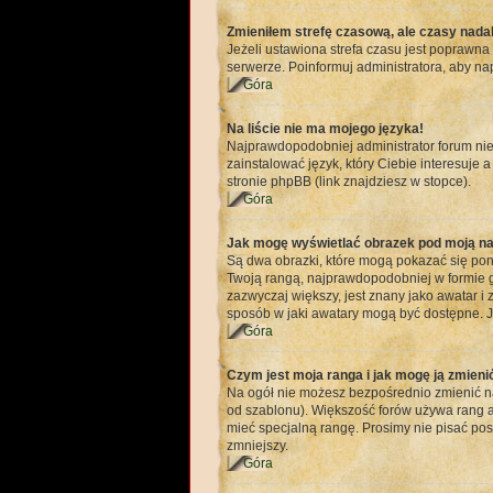
Zmieniłem strefę czasową, ale czasy nadal
Jeżeli ustawiona strefa czasu jest poprawna
serwerze. Poinformuj administratora, aby na
Góra
Na liście nie ma mojego języka!
Najprawdopodobniej administrator forum nie 
zainstalować język, który Ciebie interesuje 
stronie phpBB (link znajdziesz w stopce).
Góra
Jak mogę wyświetlać obrazek pod moją n
Są dwa obrazki, które mogą pokazać się pon
Twoją rangą, najprawdopodobniej w formie gw
zazwyczaj większy, jest znany jako awatar i
sposób w jaki awatary mogą być dostępne. Je
Góra
Czym jest moja ranga i jak mogę ją zmieni
Na ogół nie możesz bezpośrednio zmienić naz
od szablonu). Większość forów używa rang ab
mieć specjalną rangę. Prosimy nie pisać pos
zmniejszy.
Góra