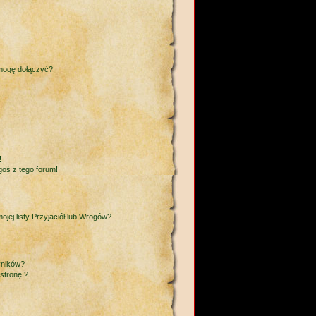
 mogę dołączyć?
!
goś z tego forum!
ej listy Przyjaciół lub Wrogów?
yników?
stronę!?