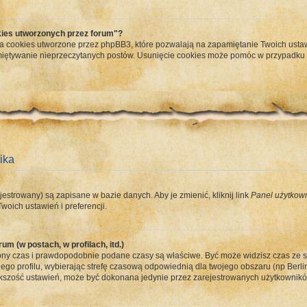
ies utworzonych przez forum"?
a cookies utworzone przez phpBB3, które pozwalają na zapamiętanie Twoich ustaw
apamiętywanie nieprzeczytanych postów. Usunięcie cookies może pomóc w przypadk
ika
jestrowany) są zapisane w bazie danych. Aby je zmienić, kliknij link
Panel użytkow
woich ustawień i preferencji.
um (w postach, w profilach, itd.)
ny czas i prawdopodobnie podane czasy są właściwe. Być może widzisz czas ze stref
ego profilu, wybierając strefę czasową odpowiednią dla twojego obszaru (np Berlin
ększość ustawień, może być dokonana jedynie przez zarejestrowanych użytkowników.