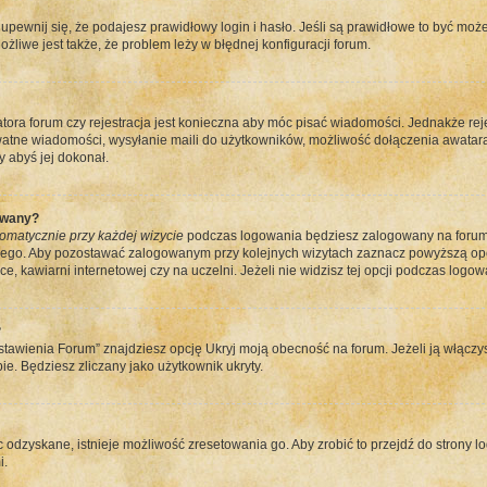
pewnij się, że podajesz prawidłowy login i hasło. Jeśli są prawidłowe to być może
ożliwe jest także, że problem leży w błędnej konfiguracji forum.
atora forum czy rejestracja jest konieczna aby móc pisać wiadomości. Jednakże re
ywatne wiadomości, wysyłanie maili do użytkowników, możliwość dołączenia awatara
 abyś jej dokonał.
ywany?
omatycznie przy każdej wizycie
podczas logowania będziesz zalogowany na forum t
nego. Aby pozostawać zalogowanym przy kolejnych wizytach zaznacz powyższą opcję
, kawiarni internetowej czy na uczelni. Jeżeli nie widzisz tej opcji podczas logowa
?
awienia Forum” znajdziesz opcję Ukryj moją obecność na forum. Jeżeli ją włączy
bie. Będziesz zliczany jako użytkownik ukryty.
c odzyskane, istnieje możliwość zresetowania go. Aby zrobić to przejdź do strony lo
i.