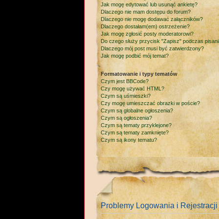
Jak mogę edytować lub usunąć ankietę?
Dlaczego nie mam dostępu do forum?
Dlaczego nie mogę dodawać załączników?
Dlaczego dostałam(em) ostrzeżenie?
Jak mogę zgłosić posty moderatorowi?
Do czego służy przycisk "Zapisz" podczas pisan
Dlaczego mój post musi być zatwierdzony?
Jak mogę podbić mój temat?
Formatowanie i typy tematów
Czym jest BBCode?
Czy mogę używać HTML?
Czym są uśmieszki?
Czy mogę umieszczać obrazki w poście?
Czym są globalne ogłoszenia?
Czym są ogłoszenia?
Czym są tematy przyklejone?
Czym są tematy zamknięte?
Czym są ikony tematu?
Problemy Logowania i Rejestracji