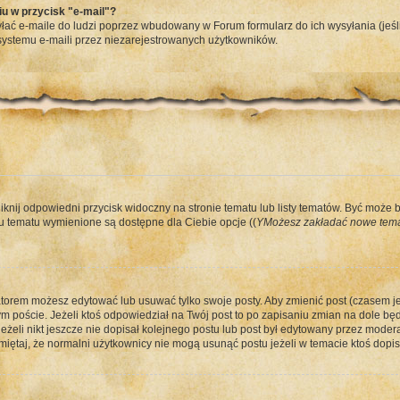
u w przycisk "e-mail"?
ać e-maile do ludzi poprzez wbudowany w Forum formularz do ich wysyłania (jeśli 
ystemu e-maili przez niezarejestrowanych użytkowników.
iknij odpowiedni przycisk widoczny na stronie tematu lub listy tematów. Być może 
 tematu wymienione są dostępne dla Ciebie opcje ((
YMożesz zakładać nowe tema
atorem możesz edytować lub usuwać tylko swoje posty. Aby zmienić post (czasem jes
 poście. Jeżeli ktoś odpowiedział na Twój post to po zapisaniu zmian na dole będz
żeli nikt jeszcze nie dopisał kolejnego postu lub post był edytowany przez modera
iętaj, że normalni użytkownicy nie mogą usunąć postu jeżeli w temacie ktoś dopisa