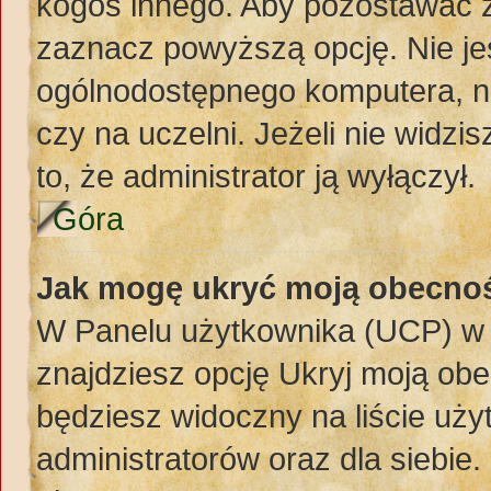
kogoś innego. Aby pozostawać 
zaznacz powyższą opcję. Nie jes
ogólnodostępnego komputera, np.
czy na uczelni. Jeżeli nie widzi
to, że administrator ją wyłączył.
Góra
Jak mogę ukryć moją obecno
W Panelu użytkownika (UCP) w 
znajdziesz opcję Ukryj moją obe
będziesz widoczny na liście uży
administratorów oraz dla siebie