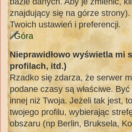
bazie danych. Aby je zmienić, kli
znajdujący się na górze strony)
Twoich ustawień i preferencji.
Góra
Nieprawidłowo wyświetla mi s
profilach, itd.)
Rzadko się zdarza, że serwer m
podane czasy są właściwe. Być 
innej niż Twoja. Jeżeli tak jest,
twojego profilu, wybierając str
obszaru (np Berlin, Bruksela, K