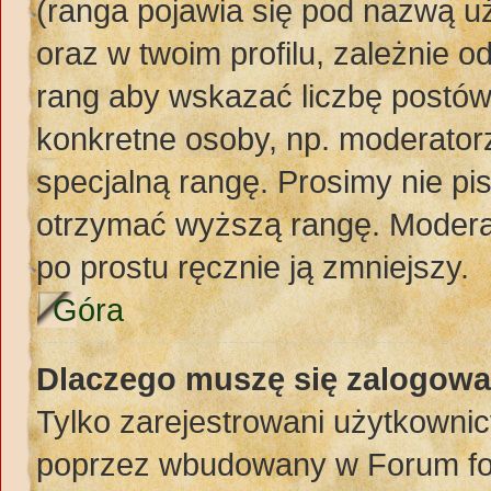
(ranga pojawia się pod nazwą u
oraz w twoim profilu, zależnie 
rang aby wskazać liczbę postów,
konkretne osoby, np. moderator
specjalną rangę. Prosimy nie pi
otrzymać wyższą rangę. Moderat
po prostu ręcznie ją zmniejszy.
Góra
Dlaczego muszę się zalogować
Tylko zarejestrowani użytkownic
poprzez wbudowany w Forum form