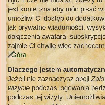
jest konieczna aby móc pisać w
umożliwi Ci dostęp do dodatkowy
jak prywatne wiadomości, wysył
dołączenia awatara, subskrypcja
zajmie Ci chwilę więc zachęcamy
Góra
Dlaczego jestem automatycz
Jeżeli nie zaznaczysz opcji
Zalo
wizycie
podczas logowania będz
podczas tej wizyty. Uniemożliwi