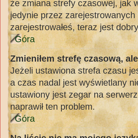
że zmiana strefy czasowej, jak
jedynie przez zarejestrowanych 
zarejestrowałeś, teraz jest dobr
Góra
Zmieniłem strefę czasową, al
Jeżeli ustawiona strefa czasu j
a czas nadal jest wyświetlany 
ustawiony jest zegar na serwerz
naprawił ten problem.
Góra
Na liście nie ma mojego język