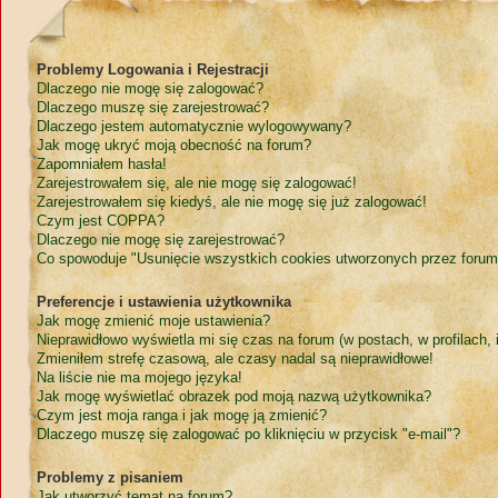
Problemy Logowania i Rejestracji
Dlaczego nie mogę się zalogować?
Dlaczego muszę się zarejestrować?
Dlaczego jestem automatycznie wylogowywany?
Jak mogę ukryć moją obecność na forum?
Zapomniałem hasła!
Zarejestrowałem się, ale nie mogę się zalogować!
Zarejestrowałem się kiedyś, ale nie mogę się już zalogować!
Czym jest COPPA?
Dlaczego nie mogę się zarejestrować?
Co spowoduje "Usunięcie wszystkich cookies utworzonych przez forum
Preferencje i ustawienia użytkownika
Jak mogę zmienić moje ustawienia?
Nieprawidłowo wyświetla mi się czas na forum (w postach, w profilach, i
Zmieniłem strefę czasową, ale czasy nadal są nieprawidłowe!
Na liście nie ma mojego języka!
Jak mogę wyświetlać obrazek pod moją nazwą użytkownika?
Czym jest moja ranga i jak mogę ją zmienić?
Dlaczego muszę się zalogować po kliknięciu w przycisk "e-mail"?
Problemy z pisaniem
Jak utworzyć temat na forum?