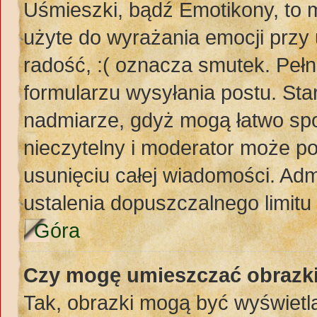
Uśmieszki, bądź Emotikony, to m
użyte do wyrażania emocji przy 
radość, :( oznacza smutek. Pełn
formularzu wysyłania postu. St
nadmiarze, gdyż mogą łatwo spo
nieczytelny i moderator może p
usunięciu całej wiadomości. Adm
ustalenia dopuszczalnego limit
Góra
Czy mogę umieszczać obrazki
Tak, obrazki mogą być wyświetla