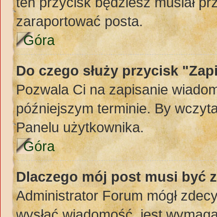
ten przycisk będziesz musiał pr
zaraportować posta.
Góra
Do czego służy przycisk "Zap
Pozwala Ci na zapisanie wiadom
późniejszym terminie. By wczyt
Panelu użytkownika.
Góra
Dlaczego mój post musi być 
Administrator Forum mógł zdec
wysłać wiadomość, jest wymaga