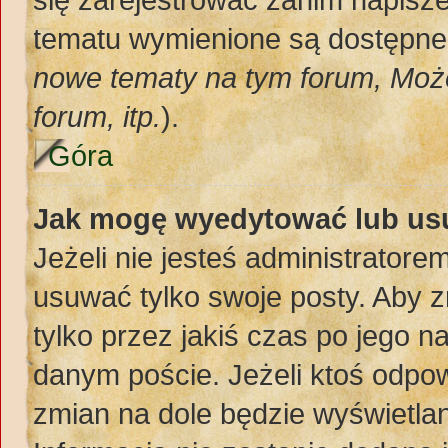
tematu wymienione są dostępne d
nowe tematy na tym forum, Moż
forum, itp.
).
Góra
Jak mogę wyedytować lub us
Jeżeli nie jesteś administrato
usuwać tylko swoje posty. Aby z
tylko przez jakiś czas po jego na
danym poście. Jeżeli ktoś odpow
zmian na dole będzie wyświetlan