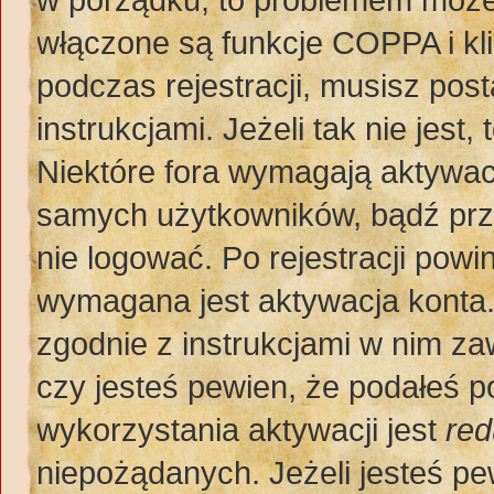
włączone są funkcje COPPA i kl
podczas rejestracji, musisz pos
instrukcjami. Jeżeli tak nie jes
Niektóre fora wymagają aktywac
samych użytkowników, bądź prze
nie logować. Po rejestracji po
wymagana jest aktywacja konta. 
zgodnie z instrukcjami w nim zaw
czy jesteś pewien, że podałeś
wykorzystania aktywacji jest
red
niepożądanych. Jeżeli jesteś p