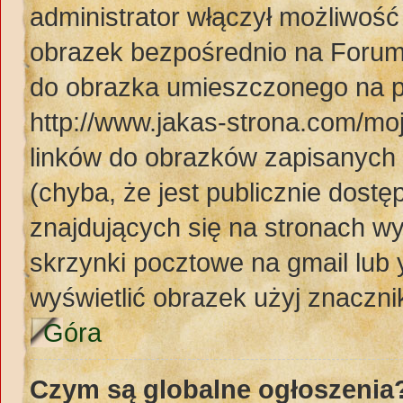
administrator włączył możliwoś
obrazek bezpośrednio na Forum
do obrazka umieszczonego na p
http://www.jakas-strona.com/mo
linków do obrazków zapisanyc
(chyba, że jest publicznie dos
znajdujących się na stronach wy
skrzynki pocztowe na gmail lub 
wyświetlić obrazek użyj znaczn
Góra
Czym są globalne ogłoszenia