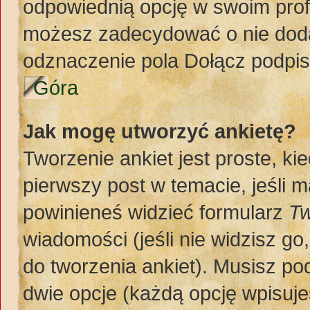
odpowiednią opcję w swoim prof
możesz zadecydować o nie doda
odznaczenie pola Dołącz podpis
Góra
Jak mogę utworzyć ankietę?
Tworzenie ankiet jest proste, k
pierwszy post w temacie, jeśli 
powinieneś widzieć formularz
Tw
wiadomości (jeśli nie widzisz g
do tworzenia ankiet). Musisz pod
dwie opcje (każdą opcję wpisuje