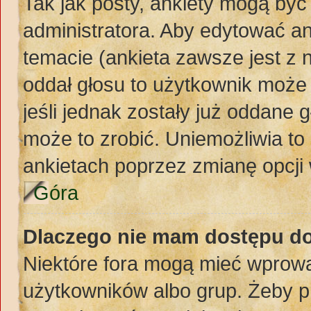
Tak jak posty, ankiety mogą być
administratora. Aby edytować a
temacie (ankieta zawsze jest z n
oddał głosu to użytkownik może 
jeśli jednak zostały już oddane 
może to zrobić. Uniemożliwia t
ankietach poprzez zmianę opcji 
Góra
Dlaczego nie mam dostępu d
Niektóre fora mogą mieć wprowa
użytkowników albo grup. Żeby pr