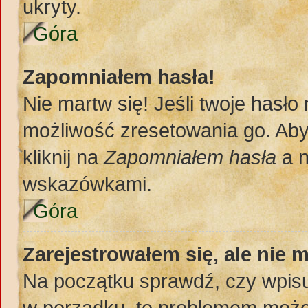
ukryty.
Góra
Zapomniałem hasła!
Nie martw się! Jeśli twoje hasło
możliwość zresetowania go. Aby 
kliknij na
Zapomniałem hasła
a n
wskazówkami.
Góra
Zarejestrowałem się, ale nie 
Na początku sprawdź, czy wpisuj
w porządku, to problemem może 