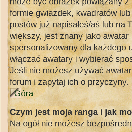
może być obrazek powiązany z 
formie gwiazdek, kwadratów lub
postów już napisałeś/aś lub na 
większy, jest znany jako awatar 
spersonalizowany dla każdego u
włączać awatary i wybierać spo
Jeśli nie możesz używać awataró
forum i zapytaj ich o przyczyny.
Góra
Czym jest moja ranga i jak mo
Na ogół nie możesz bezpośredni