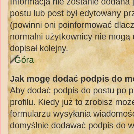
Informacja nie zostanie dodana j
postu lub post był edytowany pr
(powinni oni poinformować dlacz
normalni użytkownicy nie mogą 
dopisał kolejny.
Góra
Jak mogę dodać podpis do m
Aby dodać podpis do postu po 
profilu. Kiedy już to zrobisz m
formularzu wysyłania wiadomośc
domyślnie dodawać podpis do w