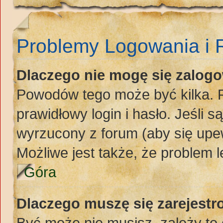
Problemy Logowania i R
Dlaczego nie mogę się zalog
Powodów tego może być kilka. P
prawidłowy login i hasło. Jeśli 
wyrzucony z forum (aby się upew
Możliwe jest także, że problem l
Góra
Dlaczego muszę się zarejest
Być może nie musisz, zależy to 