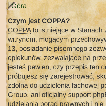
Góra
Czym jest COPPA?
COPPA
to istniejące w Stanach
witrynom, mogącym przechowywa
13, posiadanie pisemnego zezw
opiekunów, zezwalające na prze
jesteś pewien, czy przepis ten do
próbujesz się zarejestrować, sko
zdolną do udzielenia fachowej 
Group, ani oficjalny support ph
udzielania porad prawnych i nie 