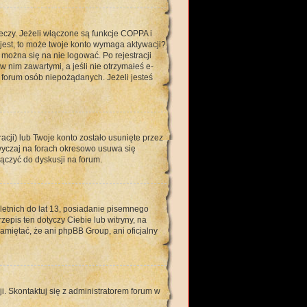
eczy. Jeżeli włączone są funkcje COPPA i
e jest, to może twoje konto wymaga aktywacji?
można się na nie logować. Po rejestracji
 nim zawartymi, a jeśli nie otrzymałeś e-
forum osób niepożądanych. Jeżeli jesteś
ji) lub Twoje konto zostało usunięte przez
wyczaj na forach okresowo usuwa się
ączyć do dyskusji na forum.
tnich do lat 13, posiadanie pisemnego
epis ten dotyczy Ciebie lub witryny, na
amiętać, że ani phpBB Group, ani oficjalny
i. Skontaktuj się z administratorem forum w