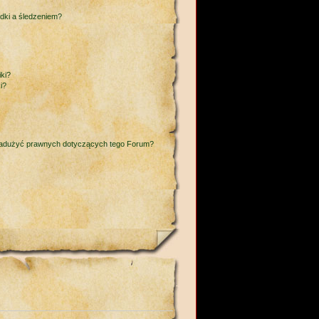
adki a śledzeniem?
ki?
i?
nadużyć prawnych dotyczących tego Forum?