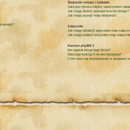
Śledzenie tematu i Zakładki
Jaka jest różnica między utworzeniem zakł
Jak mogę śledzić wybrane fora lub tematy?
Jak mogę usunąć moje śledzenia?
ia tematu?
Załączniki
Jak mogę odnaleźć wszystkie moje załączni
Jak mogę znaleźć wszystkie moje załącznik
Kwestie phpBB 3
Kto napisał skrypt tego forum?
Dlaczego funkcja X nie jest dostępna?
Z kim mam się skontaktować w sprawach 