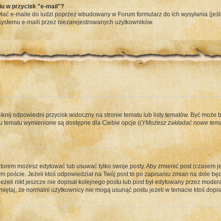
u w przycisk "e-mail"?
ać e-maile do ludzi poprzez wbudowany w Forum formularz do ich wysyłania (jeśli 
ystemu e-maili przez niezarejestrowanych użytkowników.
iknij odpowiedni przycisk widoczny na stronie tematu lub listy tematów. Być może 
 tematu wymienione są dostępne dla Ciebie opcje ((
YMożesz zakładać nowe tema
atorem możesz edytować lub usuwać tylko swoje posty. Aby zmienić post (czasem jes
 poście. Jeżeli ktoś odpowiedział na Twój post to po zapisaniu zmian na dole będz
żeli nikt jeszcze nie dopisał kolejnego postu lub post był edytowany przez modera
iętaj, że normalni użytkownicy nie mogą usunąć postu jeżeli w temacie ktoś dopisa