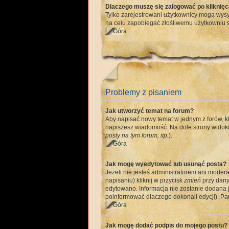
Dlaczego muszę się zalogować po kliknięci
Tylko zarejestrowani użytkownicy mogą wysył
na celu zapobiegać złośliwemu użytkowniu s
Góra
Problemy z pisaniem
Jak utworzyć temat na forum?
Aby napisać nowy temat w jednym z forów, kl
napiszesz wiadomość. Na dole strony widoku
posty na tym forum, itp.
).
Góra
Jak mogę wyedytować lub usunąć posta?
Jeżeli nie jesteś administratorem ani moder
napisaniu) kliknij w przycisk
zmień
przy danym
edytowano. Informacja nie zostanie dodana je
poinformować dlaczego dokonali edycji). Pam
Góra
Jak mogę dodać podpis do mojego postu?