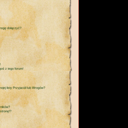
 mogę dołączyć?
!
goś z tego forum!
ej listy Przyjaciół lub Wrogów?
yników?
stronę!?