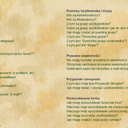
Poziomy Użytkownika i Grupy
Kim są Administratorzy?
Kim są Moderatorzy?
Czym są grupy użytkowników?
Gdzie są grupy użytkowników i jak do nich
Jak mogę zostać przywódcą grupy?
Czym jest "Domyślna grupa"?
 zalogować!
Czym jest "Domyślna grupa użytkownika"?
Czym jest link "Ekipa"?
worzonych przez forum"?
Prywatne wiadomości
Nie mogę wysyłać prywatnych wiadomości!
Otrzymuję niechciane prywatne wiadomości
Odebrałem spam lub obraźliwy e-mail od ko
stach, w profilach, itd.)
prawidłowe!
Przyjaciele i wrogowie
Czym jest moja lista Przyjaciół i Wrogów?
żytkownika?
Jak mogę dodać / usunąć użytkowników z moj
ycisk "e-mail"?
Przeszukiwanie forów
Jak mogę przeszukiwać forum lub fora?
Dlaczego moje wyszukiwanie nie zwraca w
Dlaczego moje wyszukiwanie zwraca pustą 
Jak mogę wyszukać użytkowników?
Jak mogę znaleźć moje posty i tematy?
?