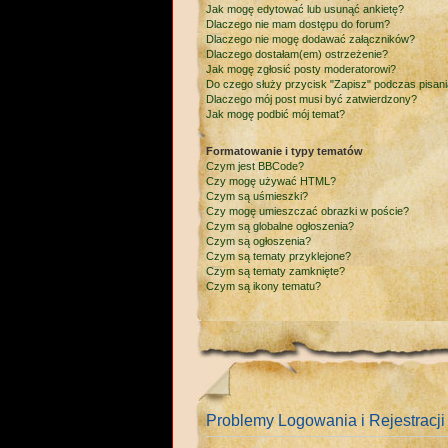
Jak mogę edytować lub usunąć ankietę?
Dlaczego nie mam dostępu do forum?
Dlaczego nie mogę dodawać załączników?
Dlaczego dostałam(em) ostrzeżenie?
Jak mogę zgłosić posty moderatorowi?
Do czego służy przycisk "Zapisz" podczas pisan
Dlaczego mój post musi być zatwierdzony?
Jak mogę podbić mój temat?
Formatowanie i typy tematów
Czym jest BBCode?
Czy mogę używać HTML?
Czym są uśmieszki?
Czy mogę umieszczać obrazki w poście?
Czym są globalne ogłoszenia?
Czym są ogłoszenia?
Czym są tematy przyklejone?
Czym są tematy zamknięte?
Czym są ikony tematu?
Problemy Logowania i Rejestracji