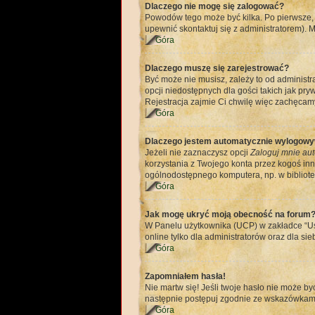
Dlaczego nie mogę się zalogować?
Powodów tego może być kilka. Po pierwsze, u
upewnić skontaktuj się z administratorem). M
Góra
Dlaczego muszę się zarejestrować?
Być może nie musisz, zależy to od administr
opcji niedostępnych dla gości takich jak pr
Rejestracja zajmie Ci chwilę więc zachęcamy
Góra
Dlaczego jestem automatycznie wylogow
Jeżeli nie zaznaczysz opcji
Zaloguj mnie aut
korzystania z Twojego konta przez kogoś in
ogólnodostępnego komputera, np. w bibliotece
Góra
Jak mogę ukryć moją obecność na forum
W Panelu użytkownika (UCP) w zakładce “Ust
online tylko dla administratorów oraz dla sie
Góra
Zapomniałem hasła!
Nie martw się! Jeśli twoje hasło nie może by
następnie postępuj zgodnie ze wskazówkam
Góra