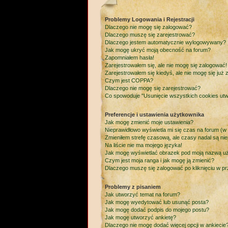
Problemy Logowania i Rejestracji
Dlaczego nie mogę się zalogować?
Dlaczego muszę się zarejestrować?
Dlaczego jestem automatycznie wylogowywany?
Jak mogę ukryć moją obecność na forum?
Zapomniałem hasła!
Zarejestrowałem się, ale nie mogę się zalogować!
Zarejestrowałem się kiedyś, ale nie mogę się już
Czym jest COPPA?
Dlaczego nie mogę się zarejestrować?
Co spowoduje "Usunięcie wszystkich cookies ut
Preferencje i ustawienia użytkownika
Jak mogę zmienić moje ustawienia?
Nieprawidłowo wyświetla mi się czas na forum (w po
Zmieniłem strefę czasową, ale czasy nadal są nie
Na liście nie ma mojego języka!
Jak mogę wyświetlać obrazek pod moją nazwą u
Czym jest moja ranga i jak mogę ją zmienić?
Dlaczego muszę się zalogować po kliknięciu w prz
Problemy z pisaniem
Jak utworzyć temat na forum?
Jak mogę wyedytować lub usunąć posta?
Jak mogę dodać podpis do mojego postu?
Jak mogę utworzyć ankietę?
Dlaczego nie mogę dodać więcej opcji w ankiecie