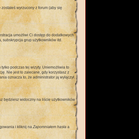
 zostałeś wyrzucony z forum (aby się
jestracja umożliwi Ci dostęp do dodatkowych
, subskrypcja grup użytkowników itd.
ylko podczas tej wizyty. Uniemożliwia to
. Nie jest to zalecane, gdy korzystasz z
nia oznacza to, że administrator ją wyłączył.
sz będziesz widoczny na liście użytkowników
gowania i kliknij na
Zapomniałem hasła
a