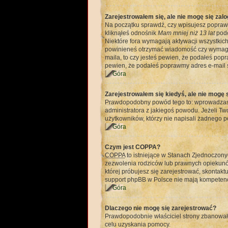
Zarejestrowałem się, ale nie mogę się zal
Na początku sprawdź, czy wpisujesz poprawny
kliknąłeś odnośnik
Mam mniej niż 13 lat
podc
Niektóre fora wymagają aktywacji wszystkich
powinieneś otrzymać wiadomość czy wymagana 
maila, to czy jesteś pewien, że podałeś po
pewien, że podałeś poprawmy adres e-mail s
Góra
Zarejestrowałem się kiedyś, ale nie mogę 
Prawdopodobny powód tego to: wprowadzasz b
administratora z jakiegoś powodu. Jeżeli T
użytkowników, którzy nie napisali żadnego p
Góra
Czym jest COPPA?
COPPA
to istniejące w Stanach Zjednoczon
zezwolenia rodziców lub prawnych opiekunów,
której próbujesz się zarejestrować, skontakt
support phpBB w Polsce nie mają kompetencji
Góra
Dlaczego nie mogę się zarejestrować?
Prawdopodobnie właściciel strony zbanował Tw
celu uzyskania pomocy.