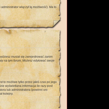
administrator włączył tą możliwość). Ma to
będziesz musiał się zarejestrować zanim
ty na tym forum, Możesz edytować swoje
t to możliwe tylko przez jakiś czas po jego
ie wyświetlana informacja ile razy post
tora lub administratora (powinni oni
ł kolejny.