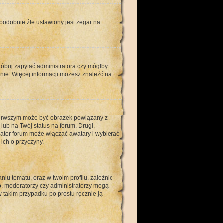
opodobnie źle ustawiony jest zegar na
róbuj zapytać administratora czy mógłby
enie. Więcej informacji możesz znaleźć na
pierwszym może być obrazek powiązany z
ub na Twój status na forum. Drugi,
rator forum może włączać awatary i wybierać
ich o przyczyny.
iu tematu, oraz w twoim profilu, zależnie
p. moderatorzy czy administratorzy mogą
w takim przypadku po prostu ręcznie ją