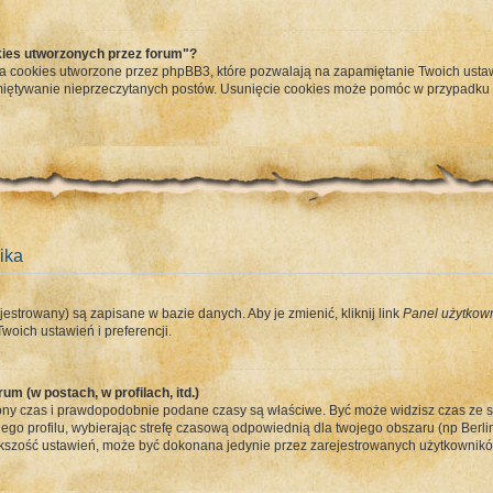
ies utworzonych przez forum"?
a cookies utworzone przez phpBB3, które pozwalają na zapamiętanie Twoich ustaw
apamiętywanie nieprzeczytanych postów. Usunięcie cookies może pomóc w przypadk
ika
jestrowany) są zapisane w bazie danych. Aby je zmienić, kliknij link
Panel użytkow
woich ustawień i preferencji.
um (w postach, w profilach, itd.)
ny czas i prawdopodobnie podane czasy są właściwe. Być może widzisz czas ze stref
ego profilu, wybierając strefę czasową odpowiednią dla twojego obszaru (np Berlin
ększość ustawień, może być dokonana jedynie przez zarejestrowanych użytkowników.