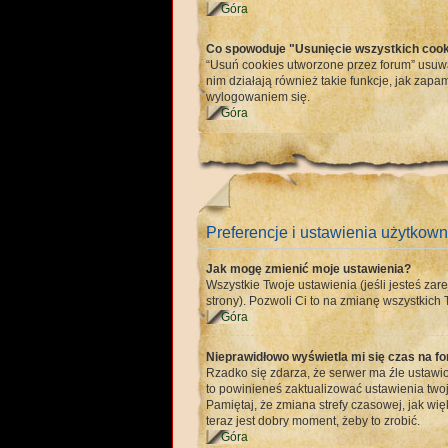
Góra
Co spowoduje "Usunięcie wszystkich cook
“Usuń cookies utworzone przez forum” usuw
nim działają również takie funkcje, jak z
wylogowaniem się.
Góra
Preferencje i ustawienia użytkown
Jak mogę zmienić moje ustawienia?
Wszystkie Twoje ustawienia (jeśli jesteś zare
strony). Pozwoli Ci to na zmianę wszystkich T
Góra
Nieprawidłowo wyświetla mi się czas na for
Rzadko się zdarza, że serwer ma źle ustawio
to powinieneś zaktualizować ustawienia twoj
Pamiętaj, że zmiana strefy czasowej, jak wi
teraz jest dobry moment, żeby to zrobić.
Góra