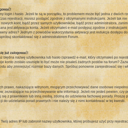
ogować!
 login i hasło. Jeżeli te są w porządku, to problemem może być jedna z dwóch rz
zas rejestracji, musisz postąpić zgodnie z otrzymanymi instrukcjami. Jeżeli tak ni
 nowych kont, bądź przez samych użytkowników, bądź przez administratora, zanim 
jest aktywacja konta. Jeżeli otrzymałeś e-mail postępuj zgodnie z instrukcjami w
prawny adres? Jednym z powodów wykorzystania aktywacji jest
redukcja
dostępu do 
próbuj skontaktować się z administratorem Forum.
się już zalogować!
łędna nazwę użytkownika lub hasło (sprawdź e-mail, który otrzymałeś po rejestrac
woje konto zostało usunięte to być może nie pisałeś żadnych postów na forum? Zaz
ostu aby zmniejszyć rozmiar bazy danych. Spróbuj ponownie zarejestrować się i wł
ych prawo, nakazujące witrynom, mogącym przechowywać dane osobowe niepełnole
 zezwalające na przechowywanie w/w informacji. Jeżeli nie jesteś pewien, czy prz
uj się z prawnikiem lub inną osobą, zdolną do udzielenia fachowej porady. Proszę p
 do udzielania porad prawnych i nie należy się z nimi kontaktować w tej kwestii.
ój adres IP lub zabronił nazwy użytkownika, której próbujesz użyć przy rejestracj