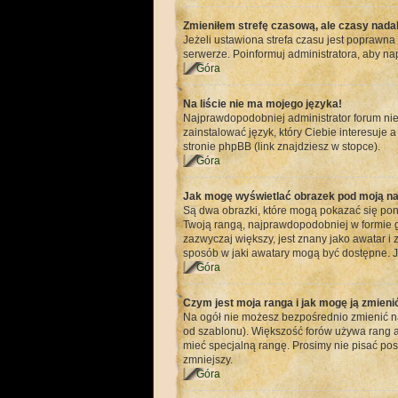
Zmieniłem strefę czasową, ale czasy nadal
Jeżeli ustawiona strefa czasu jest poprawna
serwerze. Poinformuj administratora, aby na
Góra
Na liście nie ma mojego języka!
Najprawdopodobniej administrator forum nie 
zainstalować język, który Ciebie interesuje 
stronie phpBB (link znajdziesz w stopce).
Góra
Jak mogę wyświetlać obrazek pod moją n
Są dwa obrazki, które mogą pokazać się pon
Twoją rangą, najprawdopodobniej w formie gw
zazwyczaj większy, jest znany jako awatar i
sposób w jaki awatary mogą być dostępne. Je
Góra
Czym jest moja ranga i jak mogę ją zmieni
Na ogół nie możesz bezpośrednio zmienić naz
od szablonu). Większość forów używa rang ab
mieć specjalną rangę. Prosimy nie pisać pos
zmniejszy.
Góra