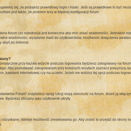
pewnij się, że podajesz prawidłowy login i hasło. Jeśli są prawidłowe to być może
ożliwe jest także, że problem leży w błędnej konfiguracji forum.
atora forum czy rejestracja jest konieczna aby móc pisać wiadomości. Jednakże re
ywatne wiadomości, wysyłanie maili do użytkowników, możliwość dołączenia awatara
 abyś jej dokonał.
ywany?
omatycznie przy każdej wizycie
podczas logowania będziesz zalogowany na forum t
nego. Aby pozostawać zalogowanym przy kolejnych wizytach zaznacz powyższą opcję
, kawiarni internetowej czy na uczelni. Jeżeli nie widzisz tej opcji podczas logowa
?
awienia Forum” znajdziesz opcję Ukryj moją obecność na forum. Jeżeli ją włączy
bie. Będziesz zliczany jako użytkownik ukryty.
c odzyskane, istnieje możliwość zresetowania go. Aby zrobić to przejdź do strony lo
i.