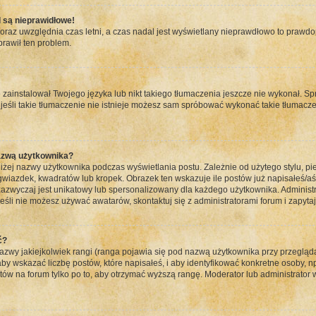
 są nieprawidłowe!
 oraz uwzględnia czas letni, a czas nadal jest wyświetlany nieprawdłowo to prawd
prawił ten problem.
zainstalował Twojego języka lub nikt takiego tłumaczenia jeszcze nie wykonał. Sp
a jeśli takie tłumaczenie nie istnieje możesz sam spróbować wykonać takie tłumacz
azwą użytkownika?
iżej nazwy użytkownika podczas wyświetlania postu. Zależnie od użytego stylu, 
iazdek, kwadratów lub kropek. Obrazek ten wskazuje ile postów już napisałeś/aś l
 zazwyczaj jest unikatowy lub spersonalizowany dla każdego użytkownika. Administ
śli nie możesz używać awatarów, skontaktuj się z administratorami forum i zapytaj 
ć?
wy jakiejkolwiek rangi (ranga pojawia się pod nazwą użytkownika przy przeglądan
y wskazać liczbę postów, które napisałeś, i aby identyfikować konkretne osoby, n
tów na forum tylko po to, aby otrzymać wyższą rangę. Moderator lub administrator 