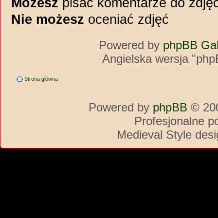
Możesz
pisać komentarze do zdję
Nie możesz
oceniać zdjęć
Powered by
phpBB Gal
Angielska wersja "php
Strona główna
Powered by
phpBB
© 200
Profesjonalne p
Medieval Style des