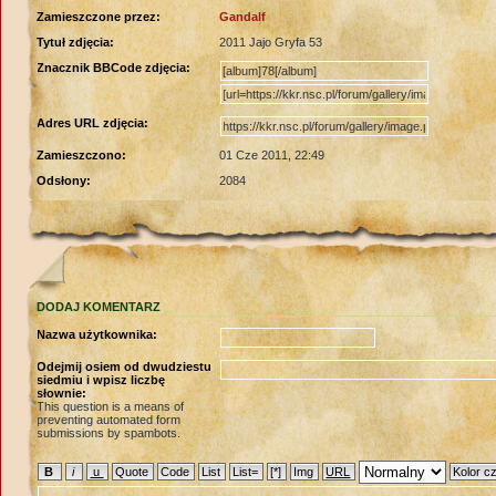
Zamieszczone przez:
Gandalf
Tytuł zdjęcia:
2011 Jajo Gryfa 53
Znacznik BBCode zdjęcia:
Adres URL zdjęcia:
Zamieszczono:
01 Cze 2011, 22:49
Odsłony:
2084
DODAJ KOMENTARZ
Nazwa użytkownika:
Odejmij osiem od dwudziestu
siedmiu i wpisz liczbę
słownie:
This question is a means of
preventing automated form
submissions by spambots.