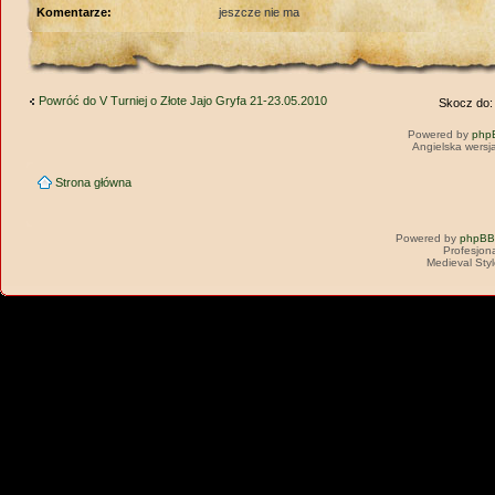
Komentarze:
jeszcze nie ma
Powróć do V Turniej o Złote Jajo Gryfa 21-23.05.2010
Skocz do:
Powered by
php
Angielska wersj
Strona główna
Powered by
phpBB
Profesjon
Medieval Sty