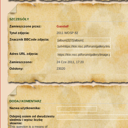
SZCZEGÓŁY
Zamieszczone przez:
Gandalf
Tytuł zdjęcia:
2011 WOSP 82
Znacznik BBCode zdjęcia:
Adres URL zdjęcia:
Zamieszczono:
24 Cze 2011, 17:20
Odsłony:
23020
DODAJ KOMENTARZ
Nazwa użytkownika:
Odejmij osiem od dwudziestu
siedmiu i wpisz liczbę
słownie:
This question is a means of