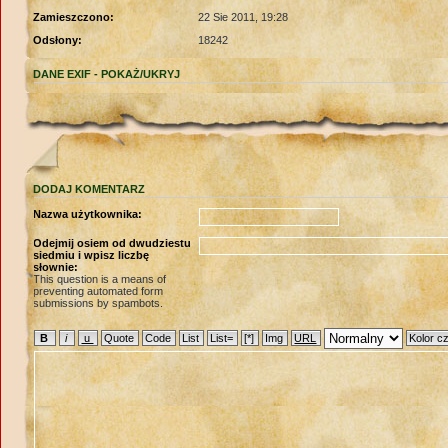
Zamieszczono:
22 Sie 2011, 19:28
Odsłony:
18242
DANE EXIF -
POKAŻ/UKRYJ
DODAJ KOMENTARZ
Nazwa użytkownika:
Odejmij osiem od dwudziestu
siedmiu i wpisz liczbę
słownie:
This question is a means of
preventing automated form
submissions by spambots.