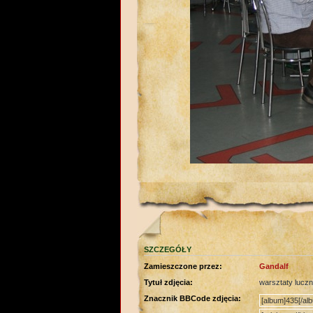
SZCZEGÓŁY
Zamieszczone przez:
Gandalf
Tytuł zdjęcia:
warsztaty lucz
Znacznik BBCode zdjęcia: