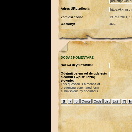
Adres URL zdjęcia:
Zamieszczono:
13 Paź 2011, 1
Odsłony:
4662
DODAJ KOMENTARZ
Nazwa użytkownika:
Odejmij osiem od dwudziestu
siedmiu i wpisz liczbę
słownie:
This question is a means of
preventing automated form
submissions by spambots.