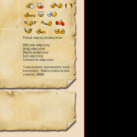
Pokaż więcej uśmieszków
BBCode
włączony
[img]
włączone
[flash]
wyłączony
[url]
włączony
Uśmieszki
włączone
Tutaj możesz wprowadzić swój
komentarz. Maksymalna liczba
znaków:
1024
.