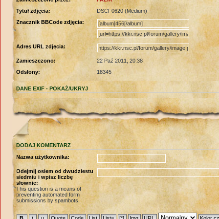
Tytuł zdjęcia:
DSCF0620 (Medium)
Znacznik BBCode zdjęcia:
Adres URL zdjęcia:
Zamieszczono:
22 Paź 2011, 20:38
Odsłony:
18345
DANE EXIF -
POKAŻ/UKRYJ
DODAJ KOMENTARZ
Nazwa użytkownika:
Odejmij osiem od dwudziestu
siedmiu i wpisz liczbę
słownie:
This question is a means of
preventing automated form
submissions by spambots.