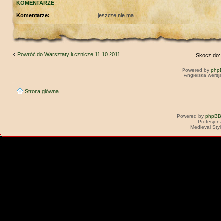
KOMENTARZE
Komentarze:
jeszcze nie ma
Powróć do Warsztaty łucznicze 11.10.2011
Skocz do:
Powered by
php
Angielska wersj
Strona główna
Powered by
phpBB
Profesjon
Medieval Sty