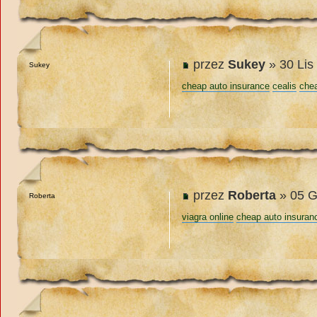
przez
Sukey
» 30 Lis
Sukey
cheap auto insurance
cealis
che
przez
Roberta
» 05 G
Roberta
viagra online
cheap auto insuran