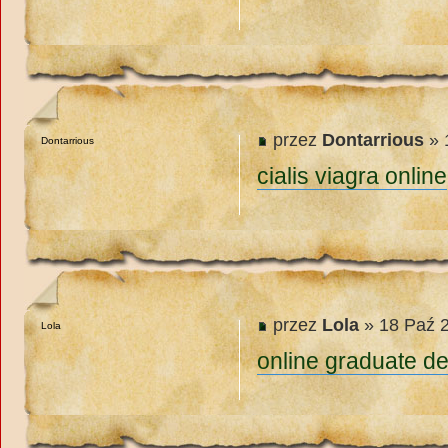
przez
Dontarrious
» 
Dontarrious
cialis viagra online
przez
Lola
» 18 Paź 2
Lola
online graduate d