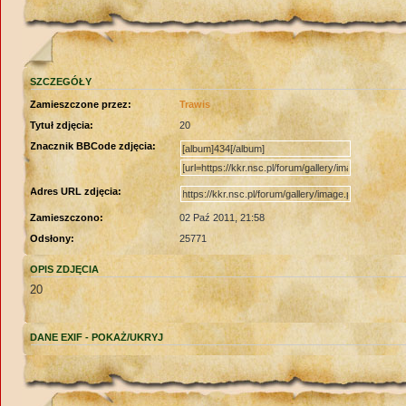
SZCZEGÓŁY
Zamieszczone przez:
Trawis
Tytuł zdjęcia:
20
Znacznik BBCode zdjęcia:
Adres URL zdjęcia:
Zamieszczono:
02 Paź 2011, 21:58
Odsłony:
25771
OPIS ZDJĘCIA
20
DANE EXIF -
POKAŻ/UKRYJ