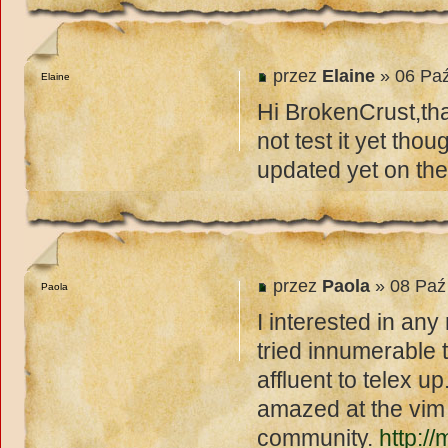
przez
Elaine
» 06 Paź
Elaine
Hi BrokenCrust,tha
not test it yet tho
updated yet on the
przez
Paola
» 08 Paź
Paola
I interested in any
tried innumerable t
affluent to telex u
amazed at the vim 
community.
http: