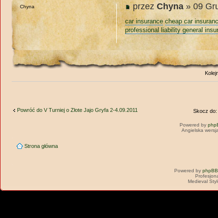
przez
Chyna
» 09 Gru
Chyna
car insurance
cheap car insuran
professional liability general ins
Kolej
Powróć do V Turniej o Złote Jajo Gryfa 2-4.09.2011
Skocz do:
Powered by
php
Angielska wersj
Strona główna
Powered by
phpBB
Profesjon
Medieval Sty