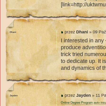
[link=http://uktwm
przez
Dhani
» 09 Paź
Dhani
I interested in an
produce adventitio
trick tried numero
to dedicate up. It
and dynamics of t
przez
Jayden
» 11 Pa
Jayden
Online Degree Program
auto ins