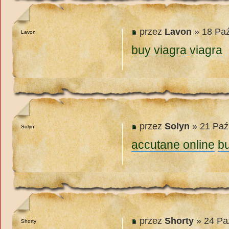
przez
Lavon
» 18 Paź
Lavon
buy viagra
viagra
przez
Solyn
» 21 Paź
Solyn
accutane online
bu
przez
Shorty
» 24 Pa
Shorty