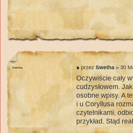
przez
Swetha
» 30 Ma
Swetha
Oczywiście cały w
cudzysłowem. Jak 
osobne wpisy. A ten
i u Coryllusa roz
czytelnikami, odbi
przykład. Stąd re