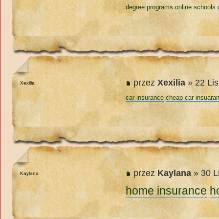
degree programs
online schools
przez
Xexilia
» 22 Lis
Xexilia
car insurance
cheap car insuara
przez
Kaylana
» 30 L
Kaylana
home insurance
h