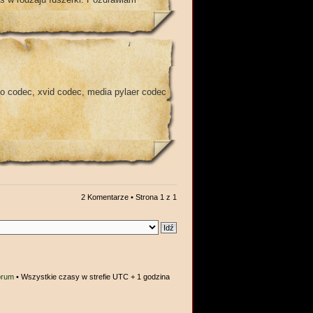
o codec, xvid codec, media pylaer codec
2 Komentarze • Strona
1
z
1
orum
• Wszystkie czasy w strefie UTC + 1 godzina