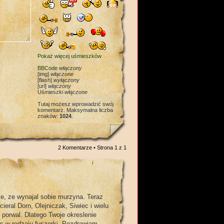
Pokaż więcej uśmieszków
BBCode
włączony
[img]
włączone
[flash]
wyłączony
[url]
włączony
Uśmieszki
włączone
Tutaj możesz wprowadzić swój
komentarz. Maksymalna liczba
znaków:
1024
.
2 Komentarze • Strona
1
z
1
e, ze wynajal sobie murzyna. Teraz
eral Dorn, Olejniczak, Siwiec i wielu
 porwal. Dlatego Twoje okreslenie
cos w rodzaju fuszerki. Pozdrawiam