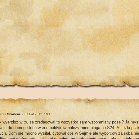
rzez
Sharlene
» 01 Lut 2012, 18:15
y wyerzisz w to, ze zredagowal to wszystko sam wspomniany posel? Ja mysl
nie do dobrego tonu wsrod politykow nalezy miec bloga na S24. Sciezki przeci
ych. Dorn sie mocno wysilal, cytowal cos w Sejmie ale wyborcow za soba nie
litycznej grafomanii" jest bardzo celne, bo grafomanie mozna okreslic jako 