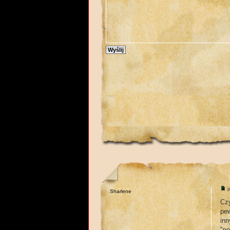
p
Sharlene
Cz
pew
inn
"po