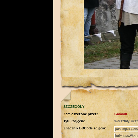
SZCZEGÓŁY
Zamieszczone przez:
Gandalf
Tytuł zdjęcia:
Warsztaty łucz
Znacznik BBCode zdjęcia: