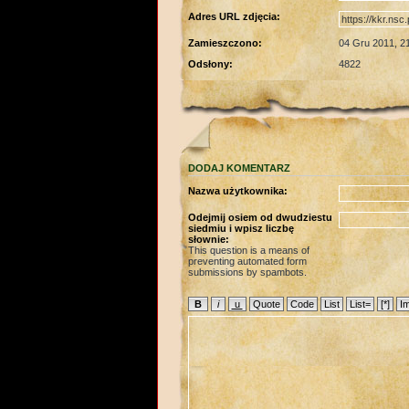
Adres URL zdjęcia:
Zamieszczono:
04 Gru 2011, 2
Odsłony:
4822
DODAJ KOMENTARZ
Nazwa użytkownika:
Odejmij osiem od dwudziestu
siedmiu i wpisz liczbę
słownie:
This question is a means of
preventing automated form
submissions by spambots.