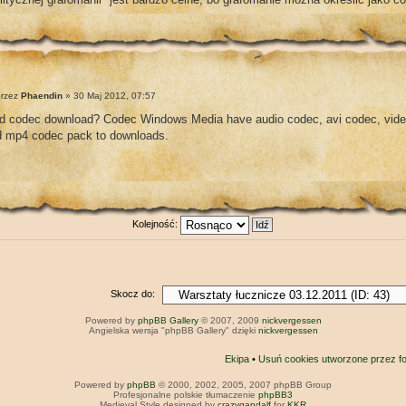
rzez
Phaendin
» 30 Maj 2012, 07:57
nd codec download? Codec Windows Media have audio codec, avi codec, vide
d mp4 codec pack to downloads.
Kolejność:
Skocz do:
Powered by
phpBB Gallery
© 2007, 2009
nickvergessen
Angielska wersja "phpBB Gallery" dzięki
nickvergessen
Ekipa
•
Usuń cookies utworzone przez f
Powered by
phpBB
© 2000, 2002, 2005, 2007 phpBB Group
Profesjonalne polskie tłumaczenie
phpBB3
Medieval Style designed by
crazygandalf
for
KKR