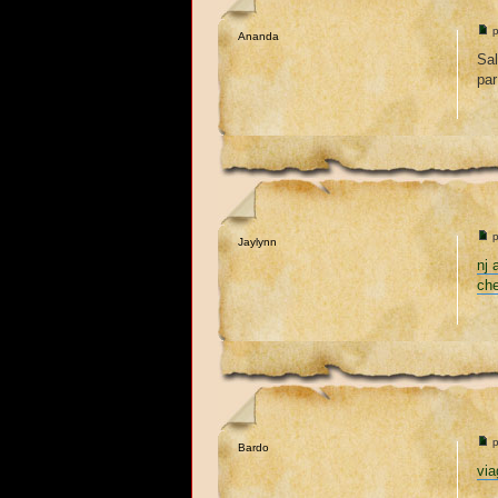
p
Ananda
Sal
par
p
Jaylynn
nj 
che
p
Bardo
via