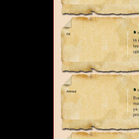
p
Gil
Hi 
hre
upl
p
Akhlad
Bue
man
ya 
pro