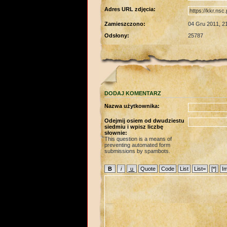
Adres URL zdjęcia:
Zamieszczono:
04 Gru 2011, 2
Odsłony:
25787
DODAJ KOMENTARZ
Nazwa użytkownika:
Odejmij osiem od dwudziestu
siedmiu i wpisz liczbę
słownie:
This question is a means of
preventing automated form
submissions by spambots.