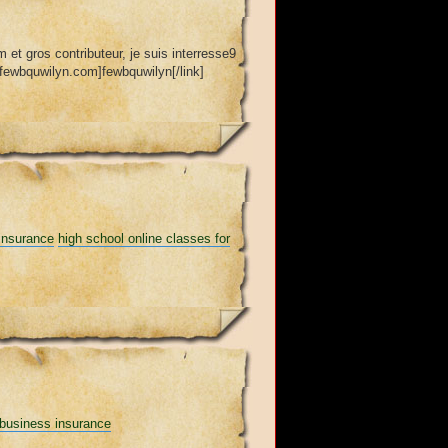
m et gros contributeur, je suis interresse9
/fewbquwilyn.com]fewbquwilyn[/link]
insurance
high school online classes for
 business insurance