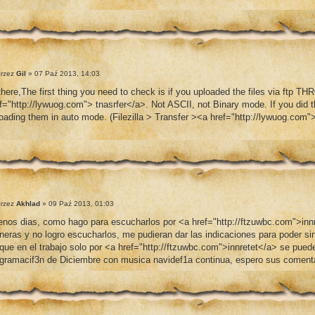
rzez
Gil
» 07 Paź 2013, 14:03
there,The first thing you need to check is if you uploaded the files via ft
f="http://lywuog.com"> tnasrfer</a>. Not ASCII, not Binary mode. If you did t
oading them in auto mode. (Filezilla > Transfer ><a href="http://lywuog.com"
rzez
Akhlad
» 09 Paź 2013, 01:03
nos dias, como hago para escucharlos por <a href="http://ftzuwbc.com">innr
eras y no logro escucharlos, me pudieran dar las indicaciones para poder si
que en el trabajo solo por <a href="http://ftzuwbc.com">innretet</a> se puede
gramacif3n de Diciembre con musica navidef1a continua, espero sus comentar