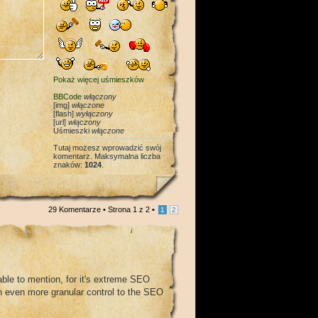
Pokaż więcej uśmieszków
BBCode
włączony
[img]
włączone
[flash]
wyłączony
[url]
włączony
Uśmieszki
włączone
Tutaj możesz wprowadzić swój
komentarz. Maksymalna liczba
znaków:
1024
.
29 Komentarze • Strona
1
z
2
•
1
2
ble to mention, for it's extreme SEO
n even more granular control to the SEO