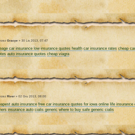
rzez
Gracye
» 30 Lis 2013, 07:47
eage car insurance low
insurance quotes health
car insurance rates
cheap car
otes
auto insurance quotes
cheap viagra
rzez
River
» 02 Gru 2013, 08:00
apest auto insurance
free car insurance quotes for iowa online
life insurance
ers insurance auto
cialis generic
where to buy safe generic cialis