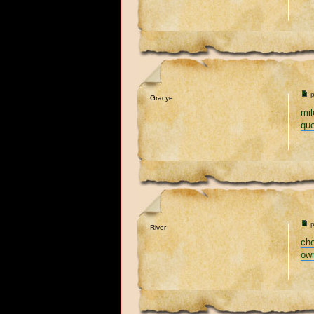
p
Gracye
mil
qu
p
River
che
own