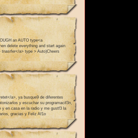
p THROUGH an AUTO type<a
hen delete everything and start again
> tnasrfer</a> type > Auto)Cheers
etet</a>, ya busque9 de diferentes
ntonizarlos y escuchar su programacif3n,
 y en casa en la radio y me gustf3 la
ios, gracias y Feliz Af1o