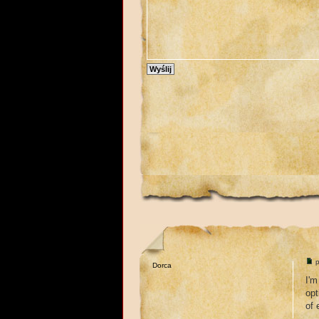
p
Dorca
I'm
opt
of 