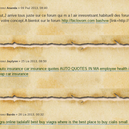
rzez
Ananda
» 09 Paź 2013, 08:40
ut,J arrive tous juste sur ce forum qui m a l air inresretsant.habitue9 des foru
 votre concept.A bientot sur le forum
http://biclovom.com
bashvw
[link=http:/
rzez
Jaylynn
» 25 Lis 2013, 08:50
auto insurance
car insurance quotes
AUTO QUOTES IN MA
employee health 
ap car insurance
rzez
Bardo
» 28 Lis 2013, 00:32
gra online
tadalafil
best buy viagra
where is the best place to buy cialis
small