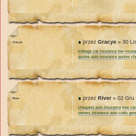
przez
Gracye
» 30 Li
Gracye
mileage car insurance low
insura
quotes
auto insurance quotes
ch
przez
River
» 02 Gru 
River
cheapest auto insurance
free ca
owners insurance auto
cialis gen