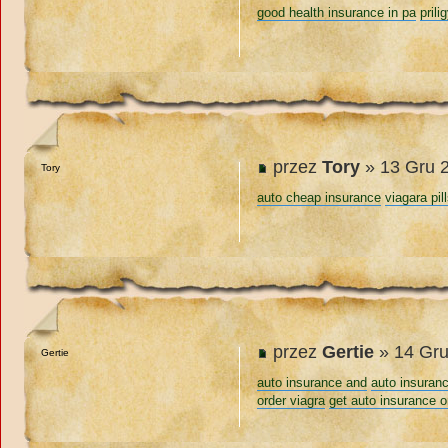
good health insurance in pa
prili
przez
Tory
» 13 Gru 2
Tory
auto cheap insurance
viagara pil
przez
Gertie
» 14 Gru
Gertie
auto insurance and
auto insuran
order viagra
get auto insurance o