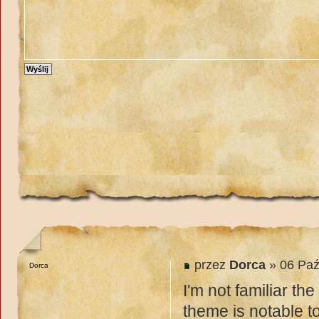
przez
Dorca
» 06 Paź
Dorca
I'm not familiar t
theme is notable t