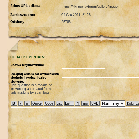
Adres URL zdjęcia:
Zamieszczono:
04 Gru 2011, 21:26
Odsłony:
25786
DODAJ KOMENTARZ
Nazwa użytkownika:
Odejmij osiem od dwudziestu
siedmiu i wpisz liczbę
słownie:
This question is a means of
preventing automated form
submissions by spambots.