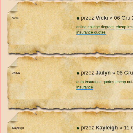
przez
Vicki
» 06 Gru 
Vicki
online college degrees
cheap ins
insurance quotes
przez
Jailyn
» 08 Gru
Jailyn
auto insurance quotes
cheap aut
insurance
przez
Kayleigh
» 11 
Kayleigh