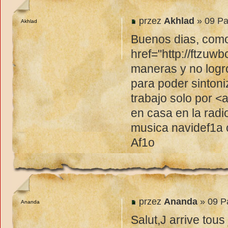
przez
Akhlad
» 09 Pa
Akhlad
Buenos dias, como
href="http://ftzuw
maneras y no logr
para poder sintoni
trabajo solo por <
en casa en la radi
musica navidef1a c
Af1o
przez
Ananda
» 09 P
Ananda
Salut,J arrive tous