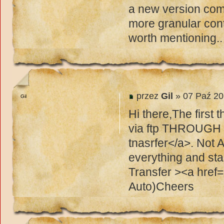
a new version comi
more granular cont
worth mentioning..
przez
Gil
» 07 Paź 20
Gil
Hi there,The first 
via ftp THROUGH 
tnasrfer</a>. Not A
everything and sta
Transfer ><a href=
Auto)Cheers