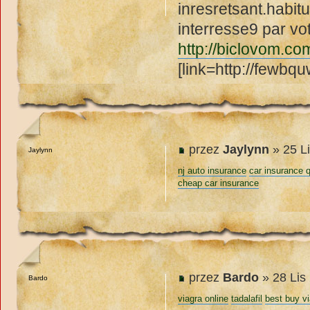
inresretsant.habitu
interresse9 par vo
http://biclovom.co
[link=http://fewbq
przez
Jaylynn
» 25 L
Jaylynn
nj auto insurance
car insurance 
cheap car insurance
przez
Bardo
» 28 Lis
Bardo
viagra online
tadalafil
best buy v