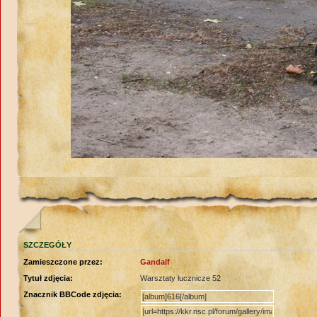
SZCZEGÓŁY
Zamieszczone przez:
Gandalf
Tytuł zdjęcia:
Warsztaty łucznicze 52
Znacznik BBCode zdjęcia: