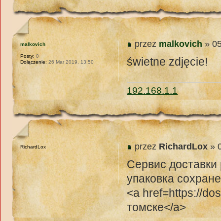
przez
malkovich
» 05
malkovich
Posty:
0
świetne zdjęcie!
Dołączenie:
26 Mar 2019, 13:50
192.168.1.1
przez
RichardLox
» 0
RichardLox
Сервис доставки 
упаковка сохране
<a href=https://d
томске</a>