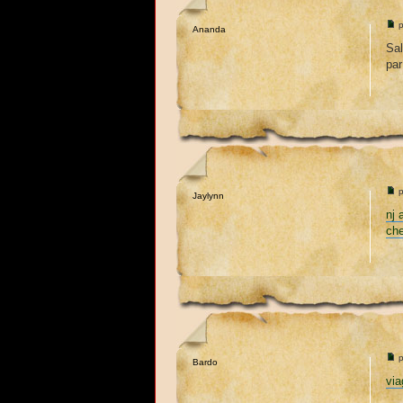
p
Ananda
Sal
par
p
Jaylynn
nj 
che
p
Bardo
via