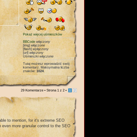
Pokaż więcej uśmieszków
BBCode
włączony
[img]
włączone
[flash]
wyłączony
[url]
włączony
Uśmieszki
włączone
Tutaj możesz wprowadzić swój
komentarz. Maksymalna liczba
znaków:
1024
.
29 Komentarze • Strona
1
z
2
•
1
2
ble to mention, for it's extreme SEO
n even more granular control to the SEO