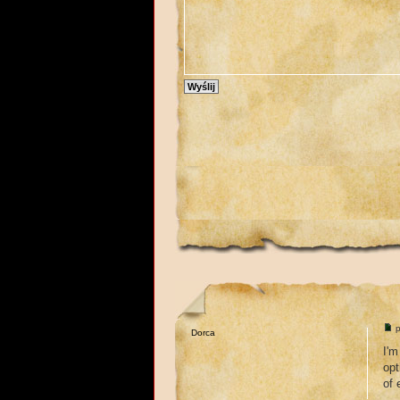
p
Dorca
I'm
opt
of 