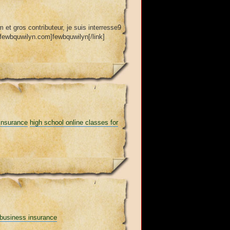
m et gros contributeur, je suis interresse9
/fewbquwilyn.com]fewbquwilyn[/link]
insurance
high school online classes for
 business insurance