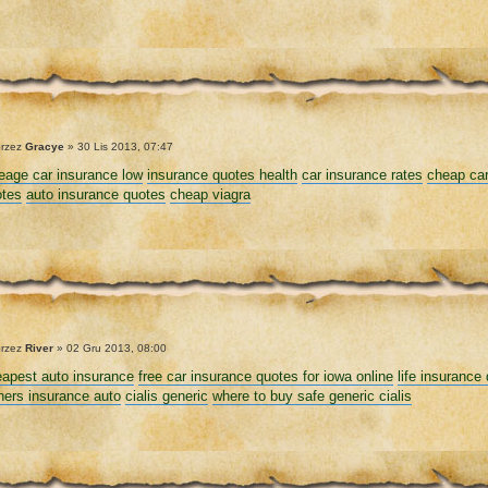
rzez
Gracye
» 30 Lis 2013, 07:47
eage car insurance low
insurance quotes health
car insurance rates
cheap car
otes
auto insurance quotes
cheap viagra
rzez
River
» 02 Gru 2013, 08:00
apest auto insurance
free car insurance quotes for iowa online
life insurance
ers insurance auto
cialis generic
where to buy safe generic cialis