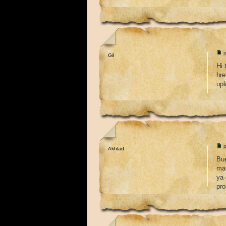
p
Gil
Hi 
hre
upl
p
Akhlad
Bue
man
ya 
pro