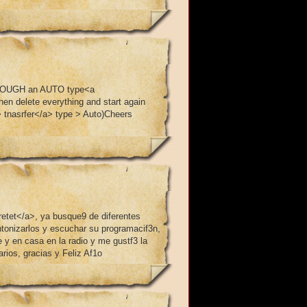
p THROUGH an AUTO type<a
hen delete everything and start again
> tnasrfer</a> type > Auto)Cheers
etet</a>, ya busque9 de diferentes
ntonizarlos y escuchar su programacif3n,
 y en casa en la radio y me gustf3 la
ios, gracias y Feliz Af1o