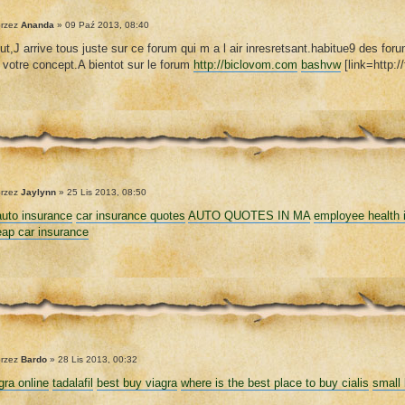
rzez
Ananda
» 09 Paź 2013, 08:40
ut,J arrive tous juste sur ce forum qui m a l air inresretsant.habitue9 des foru
 votre concept.A bientot sur le forum
http://biclovom.com
bashvw
[link=http:/
rzez
Jaylynn
» 25 Lis 2013, 08:50
auto insurance
car insurance quotes
AUTO QUOTES IN MA
employee health 
ap car insurance
rzez
Bardo
» 28 Lis 2013, 00:32
gra online
tadalafil
best buy viagra
where is the best place to buy cialis
small