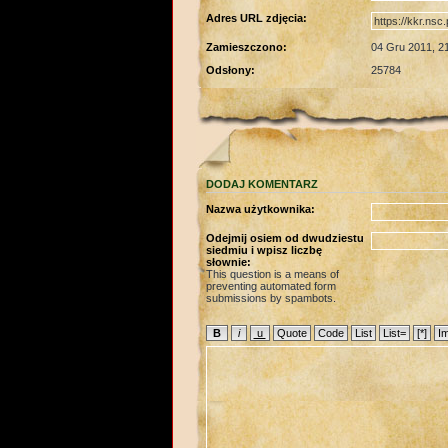
Adres URL zdjęcia:
Zamieszczono:
04 Gru 2011, 2
Odsłony:
25784
DODAJ KOMENTARZ
Nazwa użytkownika:
Odejmij osiem od dwudziestu
siedmiu i wpisz liczbę
słownie:
This question is a means of
preventing automated form
submissions by spambots.