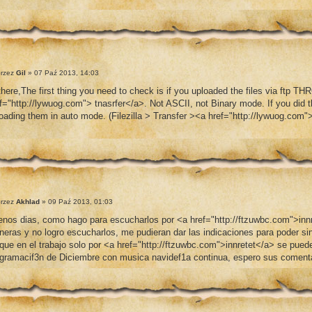
rzez
Gil
» 07 Paź 2013, 14:03
there,The first thing you need to check is if you uploaded the files via ft
f="http://lywuog.com"> tnasrfer</a>. Not ASCII, not Binary mode. If you did t
oading them in auto mode. (Filezilla > Transfer ><a href="http://lywuog.com"
rzez
Akhlad
» 09 Paź 2013, 01:03
nos dias, como hago para escucharlos por <a href="http://ftzuwbc.com">innr
eras y no logro escucharlos, me pudieran dar las indicaciones para poder si
que en el trabajo solo por <a href="http://ftzuwbc.com">innretet</a> se puede
gramacif3n de Diciembre con musica navidef1a continua, espero sus comentar