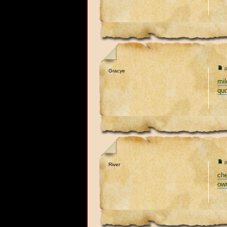
p
Gracye
mil
qu
p
River
che
own