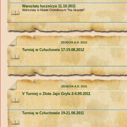
Warsztaty łucznicze 11.10.2011
Warsztaty w Klubie Osiedlowym "Na Skarpie".
ZDJĘCIA A.D. 2012
Turniej w Człuchowie 17-19.08.2012
ZDJĘCIA A.D. 2011
V Turniej o Złote Jajo Gryfa 2-4.09.2011
Turniej w Człuchowie 19-21.08.2011