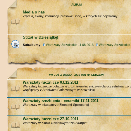
ALBUM
Media o nas
Zdjęcia, skany, informacje prasowe i inne, w których się pojawiamy.
Strzał w Dziesiątkę!
Subalbumy:
Warsztaty Strzeleckie 11.08.2013
,
Warsztaty Strzeleckie
WYJDŹ Z DOMU - ZOSTAŃ RYCERZEM!
Warsztaty łucznicze 03.12.2011
Warsztaty łucznicze połączone z turniejem łuczniczym dla uczestników zo
współpracy z Archiwum Państwowym w Koszalinie.
Warsztaty rzeźbienia i ceramiki 17.11.2011
Warsztaty w Inkubatorze Ekonomii Społecznej.
Warsztaty łucznicze 27.10.2011
Warsztaty w Klubie Osiedlowym "Na Skarpie".