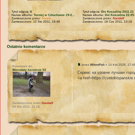
Tytuł zdjęcia:
8
Tytuł zdjęcia:
Dni Koszalina 2011 21
Nazwa albumu:
Turniej w Człuchowie 19-2...
Nazwa albumu:
Dni Koszalina 22.05
Zamieszczone przez:
Trawis
Zamieszczone przez:
Gandalf
Zamieszczono: 22 Sie 2011, 18:48
Zamieszczono: 18 Cze 2011, 13:19
Ostatnie komentarze
przez
MiltonPah
» 14 Kwi 2026, 17:4
Komentarz do:
Warsztaty łucznicze 52
Сервис на уровне лучших горо
<a href=https://cvetokispanskie
Zamieszczone przez
Gandalf
04 Gru 2011, 21:26