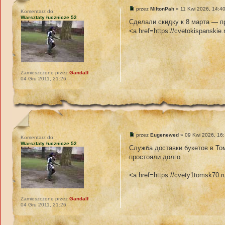
przez
MiltonPah
» 11 Kwi 2026, 14:4
Komentarz do:
Warsztaty łucznicze 52
Сделали скидку к 8 марта — п
<a href=https://cvetokispanskie
Zamieszczone przez
Gandalf
04 Gru 2011, 21:26
przez
Eugenewed
» 09 Kwi 2026, 16
Komentarz do:
Warsztaty łucznicze 52
Служба доставки букетов в То
простояли долго.
<a href=https://cvety1tomsk70.
Zamieszczone przez
Gandalf
04 Gru 2011, 21:26