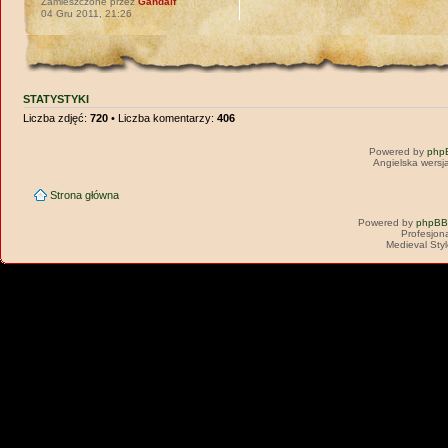
Zamieszczone przez
Gandalf
04 Gru 2011, 21:26
STATYSTYKI
Liczba zdjęć:
720
• Liczba komentarzy:
406
Powered by
php
Angielska wersj
Strona główna
Powered by
phpBB
Profesjon
Medieval Sty