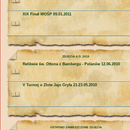
XIX Finał WOŚP 09.01.2011
ZDJĘCIA A.D. 2010
Relikwie św. Ottona z Bambergu - Polanów 12.06.2010
V Turniej o Złote Jajo Gryfa 21-23.05.2010
OSTATNIO ZAMIESZCZONE ZDJĘCIA