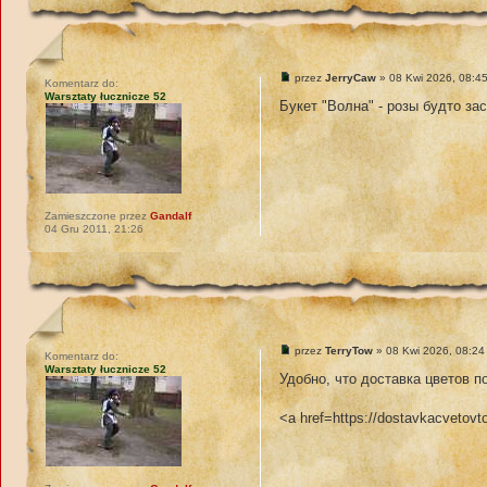
przez
JerryCaw
» 08 Kwi 2026, 08:4
Komentarz do:
Warsztaty łucznicze 52
Букет "Волна" - розы будто за
Zamieszczone przez
Gandalf
04 Gru 2011, 21:26
przez
TerryTow
» 08 Kwi 2026, 08:24
Komentarz do:
Warsztaty łucznicze 52
Удобно, что доставка цветов п
<a href=https://dostavkacveto