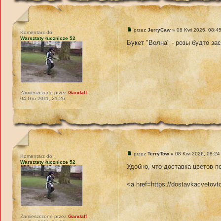
przez
JerryCaw
» 08 Kwi 2026, 08:4
Komentarz do:
Warsztaty łucznicze 52
Букет "Волна" - розы будто за
Zamieszczone przez
Gandalf
04 Gru 2011, 21:26
przez
TerryTow
» 08 Kwi 2026, 08:24
Komentarz do:
Warsztaty łucznicze 52
Удобно, что доставка цветов п
<a href=https://dostavkacveto
Zamieszczone przez
Gandalf