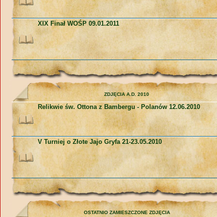
XIX Finał WOŚP 09.01.2011
ZDJĘCIA A.D. 2010
Relikwie św. Ottona z Bambergu - Polanów 12.06.2010
V Turniej o Złote Jajo Gryfa 21-23.05.2010
OSTATNIO ZAMIESZCZONE ZDJĘCIA