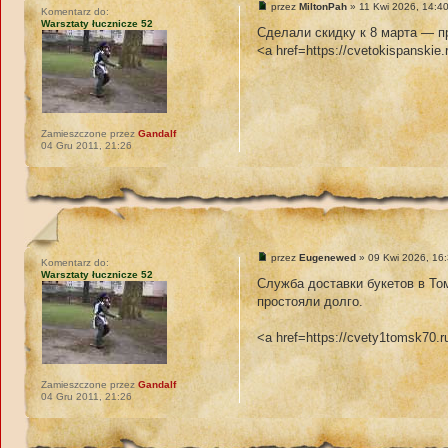
przez
MiltonPah
» 11 Kwi 2026, 14:4
Komentarz do:
Warsztaty łucznicze 52
Сделали скидку к 8 марта — п
<a href=https://cvetokispanskie
Zamieszczone przez
Gandalf
04 Gru 2011, 21:26
przez
Eugenewed
» 09 Kwi 2026, 16
Komentarz do:
Warsztaty łucznicze 52
Служба доставки букетов в То
простояли долго.
<a href=https://cvety1tomsk70.
Zamieszczone przez
Gandalf
04 Gru 2011, 21:26