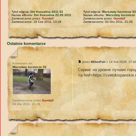
Tytuł zdjęcia:
Dni Koszalina 2011 02
Tytuł zdjęcia:
Warsztaty łucznicze 5
Nazwa albumu:
Dni Koszalina 22.05.2011
Nazwa albumu:
Warsztaty łucznicze 
Zamieszczone przez:
Gandalf
Zamieszczone przez:
Gandalf
Zamieszczono: 18 Cze 2011, 13:18
Zamieszczono: 04 Gru 2011, 21:26
Ostatnie komentarze
przez
MiltonPah
» 14 Kwi 2026, 17:4
Komentarz do:
Warsztaty łucznicze 52
Сервис на уровне лучших горо
<a href=https://cvetokispanskie
Zamieszczone przez
Gandalf
04 Gru 2011, 21:26