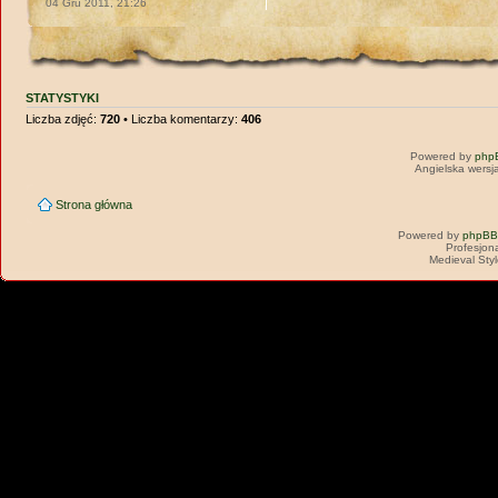
04 Gru 2011, 21:26
STATYSTYKI
Liczba zdjęć:
720
• Liczba komentarzy:
406
Powered by
php
Angielska wersj
Strona główna
Powered by
phpBB
Profesjon
Medieval Sty