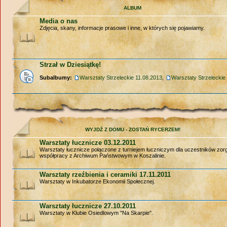
ALBUM
Media o nas
Zdjęcia, skany, informacje prasowe i inne, w których się pojawiamy.
Strzał w Dziesiątkę!
Subalbumy:
Warsztaty Strzeleckie 11.08.2013
,
Warsztaty Strzeleckie
WYJDŹ Z DOMU - ZOSTAŃ RYCERZEM!
Warsztaty łucznicze 03.12.2011
Warsztaty łucznicze połączone z turniejem łuczniczym dla uczestników zo
współpracy z Archiwum Państwowym w Koszalinie.
Warsztaty rzeźbienia i ceramiki 17.11.2011
Warsztaty w Inkubatorze Ekonomii Społecznej.
Warsztaty łucznicze 27.10.2011
Warsztaty w Klubie Osiedlowym "Na Skarpie".