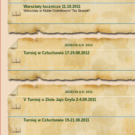
Warsztaty łucznicze 11.10.2011
Warsztaty w Klubie Osiedlowym "Na Skarpie".
ZDJĘCIA A.D. 2012
Turniej w Człuchowie 17-19.08.2012
ZDJĘCIA A.D. 2011
V Turniej o Złote Jajo Gryfa 2-4.09.2011
Turniej w Człuchowie 19-21.08.2011