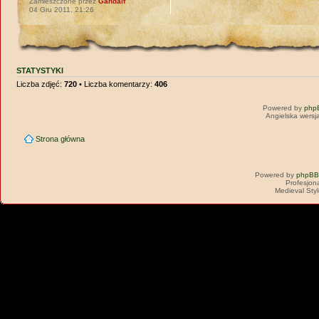
Zamieszczone przez
Gandalf
04 Gru 2011, 21:26
STATYSTYKI
Liczba zdjęć:
720
• Liczba komentarzy:
406
Powered by
php
Angielska wersj
Strona główna
Powered by
phpBB
Profesjon
Medieval Sty