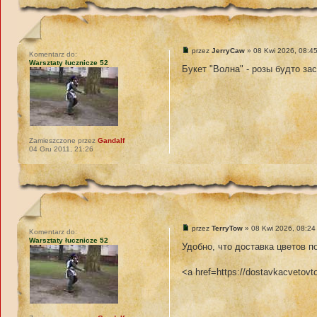
przez
JerryCaw
» 08 Kwi 2026, 08:4
Komentarz do:
Warsztaty łucznicze 52
Букет "Волна" - розы будто за
Zamieszczone przez
Gandalf
04 Gru 2011, 21:26
przez
TerryTow
» 08 Kwi 2026, 08:24
Komentarz do:
Warsztaty łucznicze 52
Удобно, что доставка цветов п
<a href=https://dostavkacveto