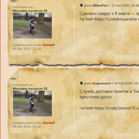
przez
MiltonPah
» 11 Kwi 2026, 14:4
Komentarz do:
Warsztaty łucznicze 52
Сделали скидку к 8 марта — п
<a href=https://cvetokispanskie
Zamieszczone przez
Gandalf
04 Gru 2011, 21:26
przez
Eugenewed
» 09 Kwi 2026, 16
Komentarz do:
Warsztaty łucznicze 52
Служба доставки букетов в То
простояли долго.
<a href=https://cvety1tomsk70.
Zamieszczone przez
Gandalf
04 Gru 2011, 21:26