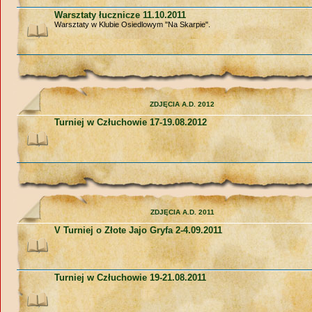
Warsztaty łucznicze 11.10.2011
Warsztaty w Klubie Osiedlowym "Na Skarpie".
ZDJĘCIA A.D. 2012
Turniej w Człuchowie 17-19.08.2012
ZDJĘCIA A.D. 2011
V Turniej o Złote Jajo Gryfa 2-4.09.2011
Turniej w Człuchowie 19-21.08.2011