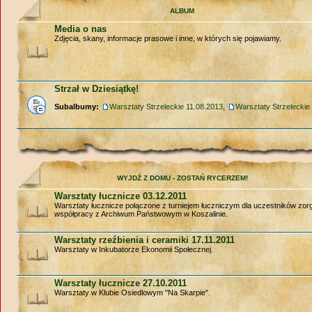
ALBUM
Media o nas
Zdjęcia, skany, informacje prasowe i inne, w których się pojawiamy.
Strzał w Dziesiątkę!
Subalbumy:
Warsztaty Strzeleckie 11.08.2013
,
Warsztaty Strzeleckie
WYJDŹ Z DOMU - ZOSTAŃ RYCERZEM!
Warsztaty łucznicze 03.12.2011
Warsztaty łucznicze połączone z turniejem łuczniczym dla uczestników zo
współpracy z Archiwum Państwowym w Koszalinie.
Warsztaty rzeźbienia i ceramiki 17.11.2011
Warsztaty w Inkubatorze Ekonomii Społecznej.
Warsztaty łucznicze 27.10.2011
Warsztaty w Klubie Osiedlowym "Na Skarpie".