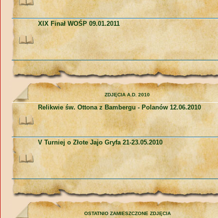
XIX Finał WOŚP 09.01.2011
ZDJĘCIA A.D. 2010
Relikwie św. Ottona z Bambergu - Polanów 12.06.2010
V Turniej o Złote Jajo Gryfa 21-23.05.2010
OSTATNIO ZAMIESZCZONE ZDJĘCIA