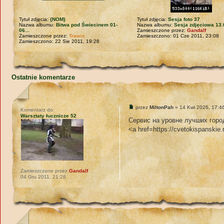
Tytuł zdjęcia:
{NOM}
Tytuł zdjęcia:
Sesja foto 37
Nazwa albumu:
Bitwa pod Świecinem 01-
Nazwa albumu:
Sesja zdjęciowa 13.
06...
Zamieszczone przez:
Gandalf
Zamieszczone przez:
Trawis
Zamieszczono: 01 Cze 2011, 23:08
Zamieszczono: 22 Sie 2011, 19:28
Ostatnie komentarze
przez
MiltonPah
» 14 Kwi 2026, 17:4
Komentarz do:
Warsztaty łucznicze 52
Сервис на уровне лучших горо
<a href=https://cvetokispanskie
Zamieszczone przez
Gandalf
04 Gru 2011, 21:26