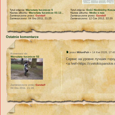
Tytuł zdjęcia:
Warsztaty łucznicze 5
Tytuł zdjęcia:
Gość Niedzielny Koszal
Nazwa albumu:
Warsztaty łucznicze 03.12...
Nazwa albumu:
Media o nas
Zamieszczone przez:
Gandalf
Zamieszczone przez:
Gandalf
Zamieszczono: 04 Gru 2011, 21:25
Zamieszczono: 12 Cze 2012, 22:20
Ostatnie komentarze
przez
MiltonPah
» 14 Kwi 2026, 17:4
Komentarz do:
Warsztaty łucznicze 52
Сервис на уровне лучших горо
<a href=https://cvetokispanskie
Zamieszczone przez
Gandalf
04 Gru 2011, 21:26