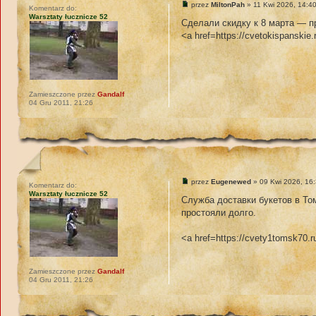
przez
MiltonPah
» 11 Kwi 2026, 14:4
Komentarz do:
Warsztaty łucznicze 52
Сделали скидку к 8 марта — п
<a href=https://cvetokispanskie
Zamieszczone przez
Gandalf
04 Gru 2011, 21:26
przez
Eugenewed
» 09 Kwi 2026, 16
Komentarz do:
Warsztaty łucznicze 52
Служба доставки букетов в То
простояли долго.
<a href=https://cvety1tomsk70.
Zamieszczone przez
Gandalf
04 Gru 2011, 21:26