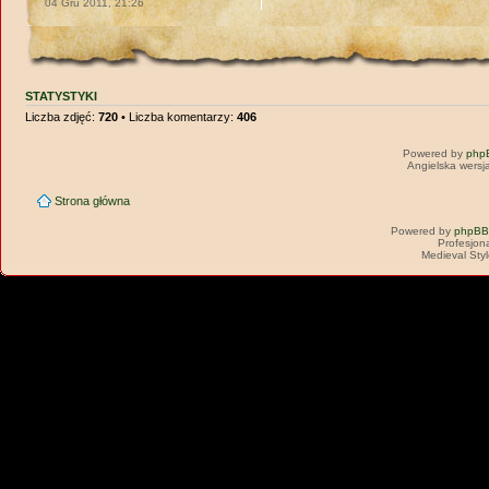
04 Gru 2011, 21:26
STATYSTYKI
Liczba zdjęć:
720
• Liczba komentarzy:
406
Powered by
php
Angielska wersj
Strona główna
Powered by
phpBB
Profesjon
Medieval Sty