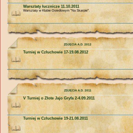
Warsztaty łucznicze 11.10.2011
Warsztaty w Klubie Osiedlowym "Na Skarpie".
ZDJĘCIA A.D. 2012
Turniej w Człuchowie 17-19.08.2012
ZDJĘCIA A.D. 2011
V Turniej o Złote Jajo Gryfa 2-4.09.2011
Turniej w Człuchowie 19-21.08.2011