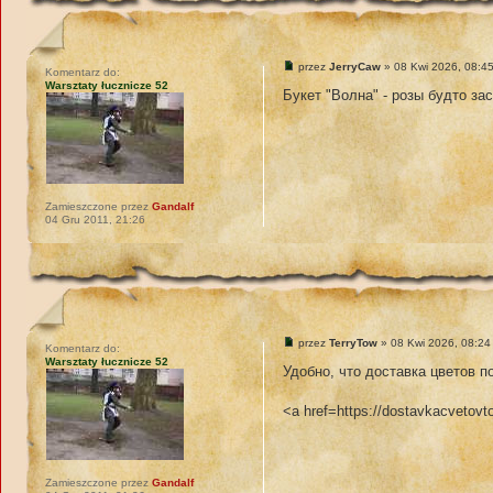
przez
JerryCaw
» 08 Kwi 2026, 08:4
Komentarz do:
Warsztaty łucznicze 52
Букет "Волна" - розы будто за
Zamieszczone przez
Gandalf
04 Gru 2011, 21:26
przez
TerryTow
» 08 Kwi 2026, 08:24
Komentarz do:
Warsztaty łucznicze 52
Удобно, что доставка цветов п
<a href=https://dostavkacveto
Zamieszczone przez
Gandalf