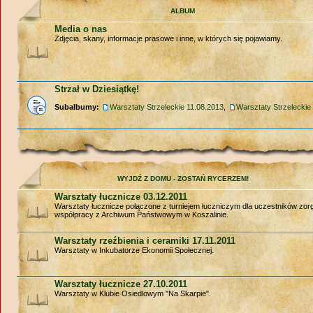
ALBUM
Media o nas
Zdjęcia, skany, informacje prasowe i inne, w których się pojawiamy.
Strzał w Dziesiątkę!
Subalbumy:
Warsztaty Strzeleckie 11.08.2013
,
Warsztaty Strzeleckie
WYJDŹ Z DOMU - ZOSTAŃ RYCERZEM!
Warsztaty łucznicze 03.12.2011
Warsztaty łucznicze połączone z turniejem łuczniczym dla uczestników zo
współpracy z Archiwum Państwowym w Koszalinie.
Warsztaty rzeźbienia i ceramiki 17.11.2011
Warsztaty w Inkubatorze Ekonomii Społecznej.
Warsztaty łucznicze 27.10.2011
Warsztaty w Klubie Osiedlowym "Na Skarpie".