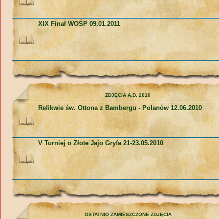
XIX Finał WOŚP 09.01.2011
ZDJĘCIA A.D. 2010
Relikwie św. Ottona z Bambergu - Polanów 12.06.2010
V Turniej o Złote Jajo Gryfa 21-23.05.2010
OSTATNIO ZAMIESZCZONE ZDJĘCIA