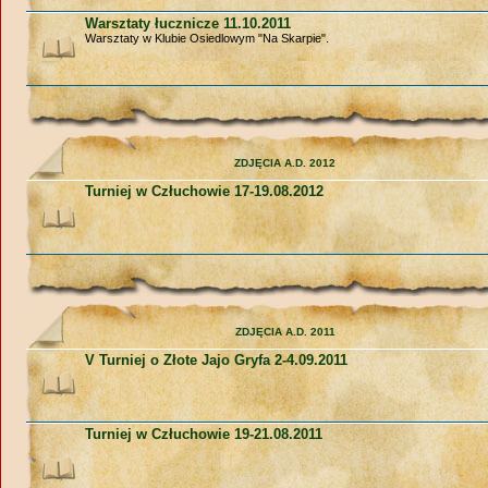
Warsztaty łucznicze 11.10.2011
Warsztaty w Klubie Osiedlowym "Na Skarpie".
ZDJĘCIA A.D. 2012
Turniej w Człuchowie 17-19.08.2012
ZDJĘCIA A.D. 2011
V Turniej o Złote Jajo Gryfa 2-4.09.2011
Turniej w Człuchowie 19-21.08.2011