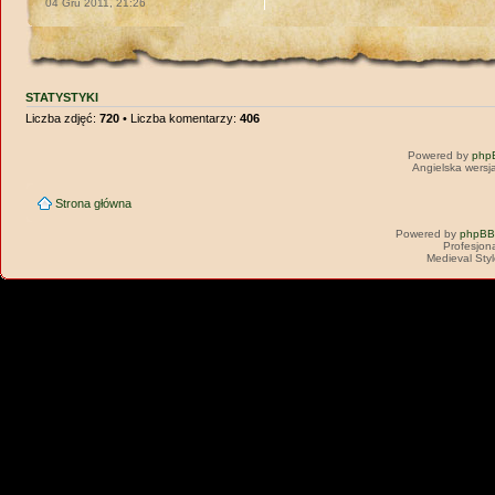
04 Gru 2011, 21:26
STATYSTYKI
Liczba zdjęć:
720
• Liczba komentarzy:
406
Powered by
php
Angielska wersj
Strona główna
Powered by
phpBB
Profesjon
Medieval Sty