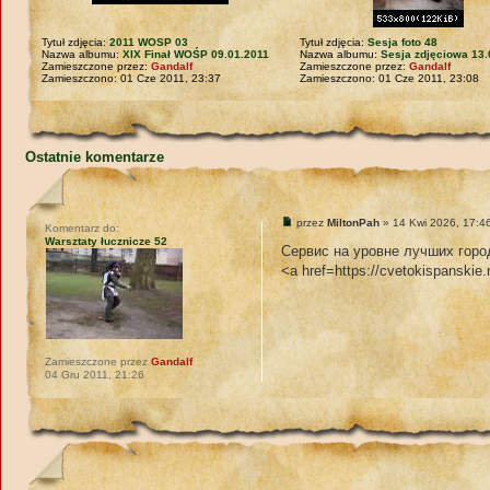
Tytuł zdjęcia:
2011 WOSP 03
Tytuł zdjęcia:
Sesja foto 48
Nazwa albumu:
XIX Finał WOŚP 09.01.2011
Nazwa albumu:
Sesja zdjęciowa 13.
Zamieszczone przez:
Gandalf
Zamieszczone przez:
Gandalf
Zamieszczono: 01 Cze 2011, 23:37
Zamieszczono: 01 Cze 2011, 23:08
Ostatnie komentarze
przez
MiltonPah
» 14 Kwi 2026, 17:4
Komentarz do:
Warsztaty łucznicze 52
Сервис на уровне лучших горо
<a href=https://cvetokispanskie
Zamieszczone przez
Gandalf
04 Gru 2011, 21:26