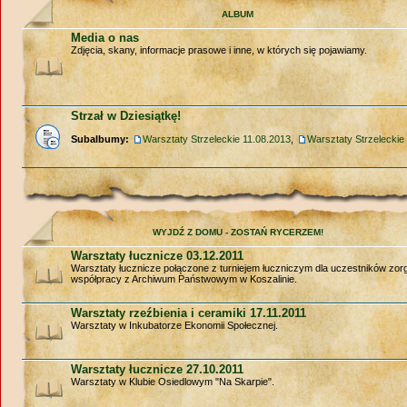
ALBUM
Media o nas
Zdjęcia, skany, informacje prasowe i inne, w których się pojawiamy.
Strzał w Dziesiątkę!
Subalbumy:
Warsztaty Strzeleckie 11.08.2013
,
Warsztaty Strzeleckie
WYJDŹ Z DOMU - ZOSTAŃ RYCERZEM!
Warsztaty łucznicze 03.12.2011
Warsztaty łucznicze połączone z turniejem łuczniczym dla uczestników zo
współpracy z Archiwum Państwowym w Koszalinie.
Warsztaty rzeźbienia i ceramiki 17.11.2011
Warsztaty w Inkubatorze Ekonomii Społecznej.
Warsztaty łucznicze 27.10.2011
Warsztaty w Klubie Osiedlowym "Na Skarpie".