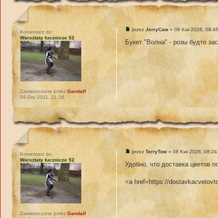
przez
JerryCaw
» 08 Kwi 2026, 08:4
Komentarz do:
Warsztaty łucznicze 52
Букет "Волна" - розы будто за
Zamieszczone przez
Gandalf
04 Gru 2011, 21:26
przez
TerryTow
» 08 Kwi 2026, 08:24
Komentarz do:
Warsztaty łucznicze 52
Удобно, что доставка цветов п
<a href=https://dostavkacveto
Zamieszczone przez
Gandalf