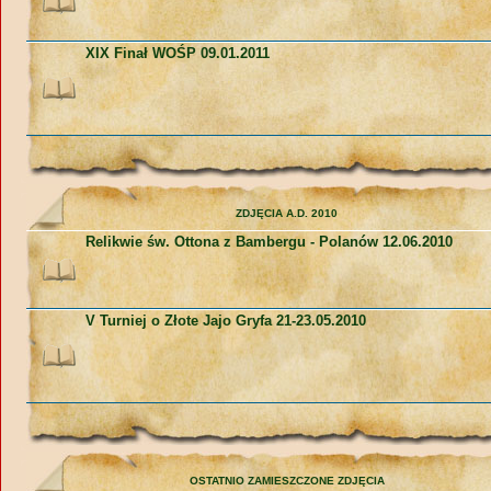
XIX Finał WOŚP 09.01.2011
ZDJĘCIA A.D. 2010
Relikwie św. Ottona z Bambergu - Polanów 12.06.2010
V Turniej o Złote Jajo Gryfa 21-23.05.2010
OSTATNIO ZAMIESZCZONE ZDJĘCIA