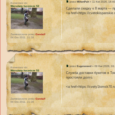
przez
MiltonPah
» 11 Kwi 2026, 14:4
Komentarz do:
Warsztaty łucznicze 52
Сделали скидку к 8 марта — п
<a href=https://cvetokispanskie
Zamieszczone przez
Gandalf
04 Gru 2011, 21:26
przez
Eugenewed
» 09 Kwi 2026, 16
Komentarz do:
Warsztaty łucznicze 52
Служба доставки букетов в То
простояли долго.
<a href=https://cvety1tomsk70.
Zamieszczone przez
Gandalf
04 Gru 2011, 21:26